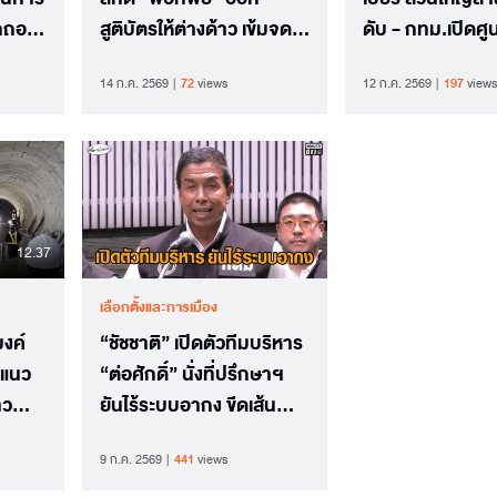
ิกถอน
สูติบัตรให้ต่างด้าว เข้มจด
ดับ - กทม.เปิดศูน
ทะเบียนสมรส-มาตรการ
ประสานงานติดตา
14 ก.ค. 2569
72
views
12 ก.ค. 2569
197
views
ทะเบียน
สูญหาย
12.37
เลือกตั้งและการเมือง
มงค์
“ชัชชาติ” เปิดตัวทีมบริหาร
ยแนว
“ต่อศักดิ์” นั่งที่ปรึกษาฯ
าว
ยันไร้ระบบอากง ขีดเส้น
100 วันเห็นผลนโยบาย
9 ก.ค. 2569
441
views