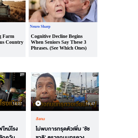
14.07
16.47
สังคม
ไฟไหม้โรง
ไม่พบการทรุดตัวเพิ่ม 'ชัช
ลักควัน
ชาติ' ตรวจถนนทรุดวง