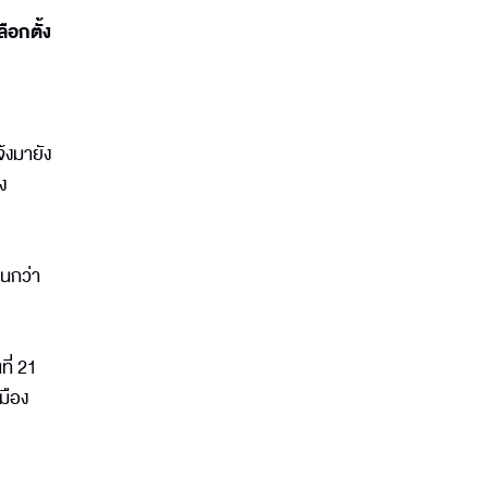
ือกตั้ง
้งมายัง
ง
จนกว่า
ี่ 21
มือง