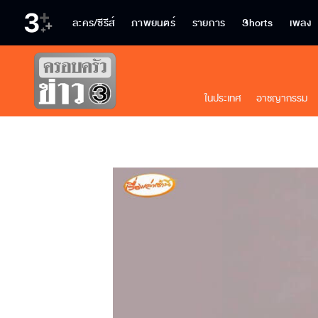
ละคร/ซีรีส์
ภาพยนตร์
รายการ
Shorts
เพลง
ในประเทศ
อาชญากรรม