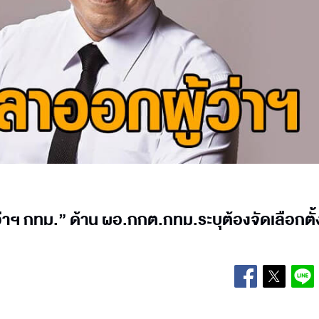
้ว่าฯ กทม.” ด้าน ผอ.กกต.กทม.ระบุต้องจัดเลือกตั้