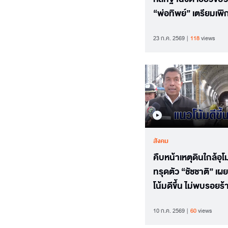
“พ่อทิพย์” เตรียมเพ
สัญชาติ
23 ก.ค. 2569
118
views
สังคม
คืบหน้าเหตุดินใกล้อุโ
ทรุดตัว “ชัชชาติ” เผ
โน้มดีขึ้น ไม่พบรอยร้
อาคารเพิ่ม
10 ก.ค. 2569
60
views