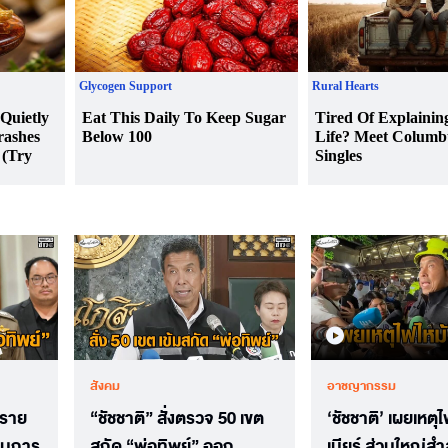
สังคม
อาชญากรรม
 ราย
“ชัชชาติ” สั่งตรวจ 50 เขต
‘ชัชชาติ’ เผยเหตุ
บวนการ
สกัด “พ่อทิพย์” ออก
เบียร์ ส่วนใหญ่สำ