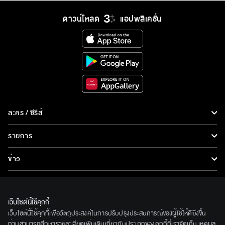
ดาวน์โหลด
แอปพลิเคชั่น
ละคร / ซีรีส์
ละคร/ซีรีส์
รายการ
ซีรีส์นานาชาติ
รายการทั้งหมด
ข่าว
การ์ตูน & เกม
ข่าวทั้งหมด
LIVE
รายการข่าว
ทีวีออนไลน์
เว็บไซต์นี้ใช้คุกกี้
เกี่ยวกับเรา
เว็บไซต์นี้ใช้คุกกี้เพื่อวัตถุประสงค์ในการปรับปรุงประสบการณ์ของผู้ใช้ให้ดียิ่งขึ้น
ข่าวประชาสัมพันธ์
BEC World
ท่านสามารถศึกษารายละเอียดเพิ่มเติมเกี่ยวกับประเภทของคุกกี้ที่เราจัดเก็บ เหตุผล