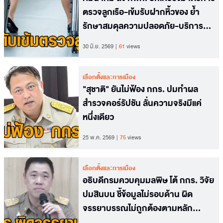
ตรวจลูกเรือ-เข้มรับฝากหิ้วของ ย้ำ
รักษาสมดุลความปลอดภัย-บริการผู้
โดยสาร
30 มิ.ย. 2569
61
views
เลือกตั้งและการเมือง
"สุชาติ" ยันไม่ฟ้อง กกร. ปมทำผล
สำรวจคอร์รัปชัน ลั่นความจริงมีแค่
หนึ่งเดียว
25 พ.ค. 2569
75
views
เลือกตั้งและการเมือง
อธิบดีกรมควบคุมมลพิษ โต้ กกร. วิจัย
ปมสินบน ชี้ข้อมูลไม่รอบด้าน ผิด
จรรยาบรรณไม่ถูกต้องตามหลัก
วิชาการ