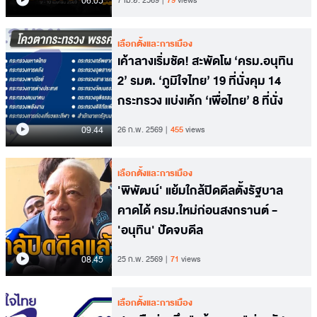
06.05
7 เม.ย. 2569
79
views
เลือกตั้งและการเมือง
เค้าลางเริ่มชัด! สะพัดโผ ‘ครม.อนุทิน
2’ รมต. ‘ภูมิใจไทย’ 19 ที่นั่งคุม 14
กระทรวง แบ่งเค้ก ‘เพื่อไทย’ 8 ที่นั่ง
09.44
26 ก.พ. 2569
455
views
เลือกตั้งและการเมือง
'พิพัฒน์' แย้มใกล้ปิดดีลตั้งรัฐบาล
คาดได้ ครม.ใหม่ก่อนสงกรานต์ -
'อนุทิน' ปัดจบดีล
08.45
25 ก.พ. 2569
71
views
เลือกตั้งและการเมือง