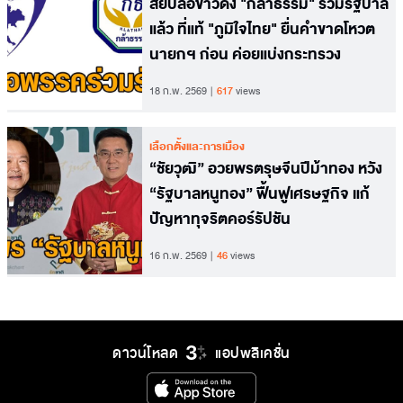
สยบลือข่าวดึง "กล้าธรรม" ร่วมรัฐบาล
แล้ว ที่แท้ "ภูมิใจไทย" ยื่นคำขาดโหวต
นายกฯ ก่อน ค่อยแบ่งกระทรวง
18 ก.พ. 2569
617
views
เลือกตั้งและการเมือง
“ชัยวุฒิ” อวยพรตรุษจีนปีม้าทอง หวัง
“รัฐบาลหนูทอง” ฟื้นฟูเศรษฐกิจ แก้
ปัญหาทุจริตคอร์รัปชัน
16 ก.พ. 2569
46
views
ดาวน์โหลด
แอปพลิเคชั่น