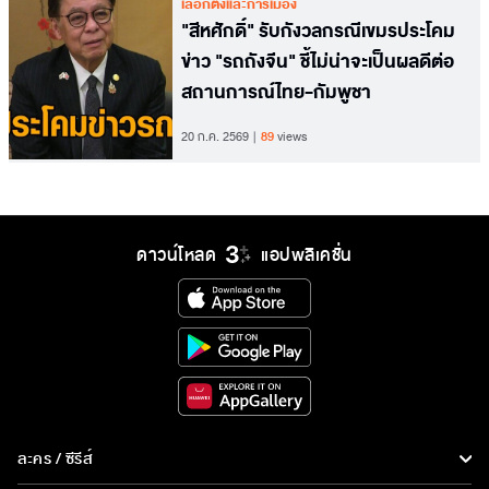
เลือกตั้งและการเมือง
​"สีหศักดิ์" รับกังวลกรณีเขมรประโคม
ข่าว "รถถังจีน" ชี้ไม่น่าจะเป็นผลดีต่อ
สถานการณ์ไทย-กัมพูชา
20 ก.ค. 2569
89
views
ดาวน์โหลด
แอปพลิเคชั่น
ละคร / ซีรีส์