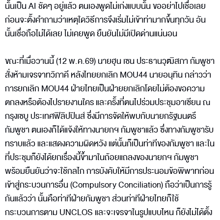
นั้นเป็น AI ชัดๆ อยู่แล้ว ตนเองพูดไม่เก่งแบบนั้น ขออย่าไปเชื่อเลย
ก่อนจะตั้งคำถามว่าเหตุใดวิธีการจึงเริ่มไม่เข้าท่ามากขึ้นทุกวัน อัน
นั้นเชื่อถือไม่ได้เลย ไม่เคยพูด ยืนยันไม่มีเปิดด่านแน่นอน
ขณะที่เมื่อวานนี้ (12 พ.ค.69) นายฮุน เซน ประธานวุฒิสภา กัมพูชา
สั่งห้ามเจรจาทวิภาคี หลังไทยยกเลิก MOU44 นายอนุทิน กล่าวว่า
การยกเลิก MOU44 ฝ่ายไทยเป็นฝ่ายยกเลิกโดยไม่ต้องขอความ
ตกลงหรือต้องไปรายงานใคร และครั้งที่ตนไปร่วมประชุมอาเซียน ณ
กรุงเซบู ประเทศฟิลิปปินส์ ซึ่งมีการจัดให้พบกับนายกรัฐมนตรี
กัมพูชา ตนเองก็ได้แจ้งให้ทางนายกฯ กัมพูชาแล้ว ซึ่งทางกัมพูชารับ
ทราบแล้ว และแสดงความผิดหวัง แต่นั้นก็เป็นท่าทีของกัมพูชา และใน
ที่ประชุมก็ยังได้ยกเรื่องนี้ขึ้ามาในถ้อยแถลงของนายกฯ กัมพูชา
พร้อมยืนยันว่าจะใช้กลไก การบังคับให้มีการประนอมข้อพิพาทก่อน
เข้าสู่กระบวนการอื่น (Compulsory Conciliation) ถือว่าเป็นการรู้
กันแล้วว่า นั้นคือท่าทีฝ่ายกัมพูชา ส่วนท่าทีฝ่ายไทยก็ใช้
กระบวนการตาม UNCLOS และจะเจรจาในรูปแบบไหน ก็ยังไม่ได้ตั้ง