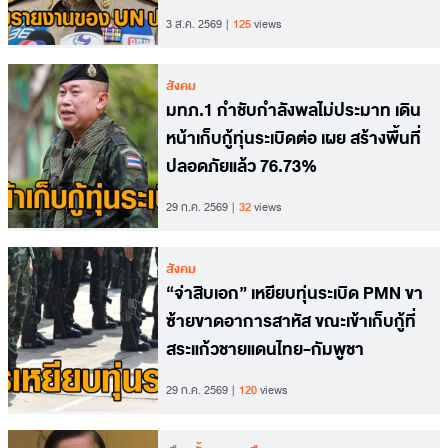
3 ส.ค. 2569
125
views
สังคม
มทภ.1 กำชับกำลังพลไม่ประมาท เดิน
หน้าเก็บกู้ทุ่นระเบิดต่อ เผย สร้างพื้นที่
ปลอดภัยแล้ว 76.73%
29 ก.ค. 2569
32
views
สังคม
“จ่าสิบเอก” เหยียบทุ่นระเบิด PMN ขา
ซ้ายขาดอาการสาหัส ขณะเข้าเก็บกู้ที่
สระแก้วชายแดนไทย-กัมพูชา
29 ก.ค. 2569
120
views