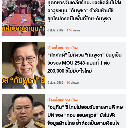
ทูตทหารจีนเคลียร์ทบ. แจงชัดจีนไม่ส่ง
อาวุธหนุน “กัมพูชา” กำชับห้ามใช้
ยุทโธปกรณ์ในพื้นที่ไทย-กัมพูชา
6 ส.ค. 2569
174
views
เลือกตั้งและการเมือง
“สีหศักดิ์” ไม่กังวล “กัมพูชา” ยื่นยูเอ็น
รับรอง MOU 2543-แผนที่ 1 ต่อ
200,000 ชี้ไม่มีอะไรใหม่
5 ส.ค. 2569
30
views
เลือกตั้งและการเมือง
“อนุทิน” ชี้ ไทยไม่ยอมรับรายงานพิเศษ
UN ของ “ทอม แอนดรูวส์” ยังไม่ฟัง
ข้อมูลฝ่ายไทย ย้ำต้องเป็นตามเงื่อนไข