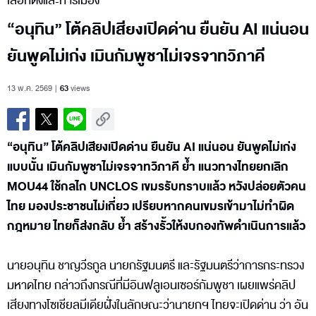
เลือกตั้งและการเมือง
“อนุทิน” โต้คลิปเสียงเปิดด่าน ยืนยัน AI แน่นอน
ยันพูดไม่เก่ง เมินกัมพูชาไม่เจรจาทวิภาคี
13 พ.ค. 2569
63
views
“อนุทิน” โต้คลิปเสียงเปิดด่าน ยืนยัน AI แน่นอน ยันพูดไม่เก่ง
แบบนั้น เมินกัมพูชาไม่เจรจาทวิภาคี ย้ำ แนวทางไทยยกเลิก
MOU44 ใช้กลไก UNCLOS เขมรรับทราบแล้ว หวังปล่อยตัวคน
ไทย มองประชาชนไม่เกี่ยว เปรียบหากคนเขมรเข้ามาไม่ทำผิด
กฎหมาย ไทยก็ส่งกลับ ย้ำ สร้างรั้วให้งบกองทัพดำเนินการแล้ว
นายอนุทิน ชาญวีรกูล นายกรัฐมนตรี และรัฐมนตรีว่าการกระทรวง
มหาดไทย กล่าวถึงกรณีที่มีอินฟลูเอนเซอร์กัมพูชา เผยแพร่คลิป
เสียงทางโซเชียลมีเดียฝั่งในลักษณะว่านายกฯ ไทยจะเปิดด่าน ว่า อัน