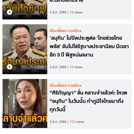
อะไรกับอภิปราย
04.14
4 ส.ค. 2569
19
views
เลือกตั้งและการเมือง
'อนุทิน' ไม่ปิดประตูต่อ 'ไทยช่วยไทย
พลัส' ยันไม่ใช่รัฐบาลประชานิยม มีเวลา
อีก 3 ปี พิสูจน์ผลงาน
03.05
4 ส.ค. 2569
14
views
เลือกตั้งและการเมือง
“ศิริกัญญา” ลั่น หลาบจำแล้วค่ะ โหวต
“อนุทิน” ในวันนั้น ทำภูมิใจไทยมาถึง
ทุกวันนี้
3 ส.ค. 2569
103
views