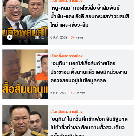
เลือกตั้งและการเมือง
'หนู-หนิม' กอดโชว์สื่อ ย้ำสัมพันธ์
น้ำเงิน-แดง ยังดี สยบกระแสข่าวผสมสี
ใหม่ แดง-เขียว-ส้ม
06.15
6 ส.ค. 2569
67
views
เลือกตั้งและการเมือง
"อนุทิน" บอกใส่เสื้อส้มถ่ายบัตร
ประชาชน ตั้งนานแล้ว เผยมีหน่วยงาน
ตรวจสอบอยู่ปมข้อมูลหลุด
5 ส.ค. 2569
122
views
เลือกตั้งและการเมือง
'อนุทิน' ไม่หวั่นศึกซักฟอก ยันรัฐบาล
ไม่ทำชั่วทำเลว ย้อนถามฮั้วสว. เกี่ยว