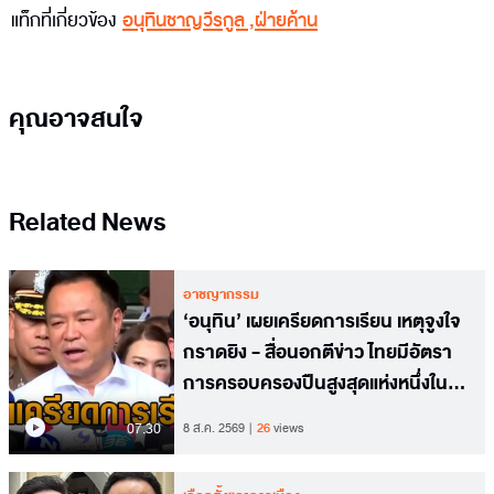
แท็กที่เกี่ยวข้อง
อนุทินชาญวีรกูล
,
ฝ่ายค้าน
คุณอาจสนใจ
Related News
อาชญากรรม
‘อนุทิน’ เผยเครียดการเรียน เหตุจูงใจ
กราดยิง - สื่อนอกตีข่าว ไทยมีอัตรา
การครอบครองปืนสูงสุดแห่งหนึ่งใน
อาเซียน
07.30
8 ส.ค. 2569
26
views