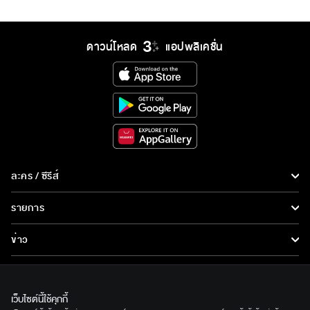
ดาวน์โหลด
แอปพลิเคชั่น
ละคร / ซีรีส์
ละคร/ซีรีส์
รายการ
ซีรีส์นานาชาติ
รายการทั้งหมด
ข่าว
การ์ตูน & เกม
ข่าวทั้งหมด
LIVE
รายการข่าว
ทีวีออนไลน์
เว็บไซต์นี้ใช้คุกกี้
เกี่ยวกับเรา