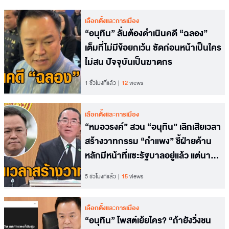
เลือกตั้งและการเมือง
“อนุทิน” ลั่นต้องดำเนินคดี “ฉลอง”
เต็มที่ไม่มีข้อยกเว้น ซัดก่อนหน้าเป็นใคร
ไม่สน ปัจจุบันเป็นฆาตกร
1 ชั่วโมงที่แล้ว
12
views
เลือกตั้งและการเมือง
“หมอวรงค์” สวน “อนุทิน” เลิกเสียเวลา
สร้างวาทกรรม “กำแพง” ชี้ฝ่ายค้าน
หลักมีหน้าที่แซะรัฐบาลอยู่แล้ว แต่นา
ยกฯ ต้องเป็นผู้ใหญ่
5 ชั่วโมงที่แล้ว
15
views
เลือกตั้งและการเมือง
“อนุทิน” โพสต์เย้ยใคร? “ถ้ายังวิ่งชน