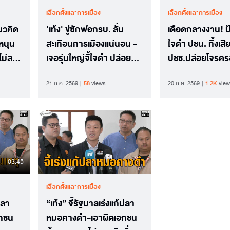
เลือกตั้งและการเมือง
เลือกตั้งและการเมือง
แนวคิด
'เท้ง' ขู่ซักฟอกรบ. ลั่น
เดือดกลางงาน! ป้
หนุน
สะเทือนการเมืองแน่นอน -
ใจดำ ปชน. ทิ้งเสี
ไม่ลด
เจอรุ่นใหญ่จี้ใจดำ ปล่อย
ปชช.ปล่อยโจรค
ะชาชน
อำนาจให้โจร
“เท้ง” รับทำคนม
21 ก.ค. 2569
58
views
20 ก.ค. 2569
1.2K
view
ใจ
03.45
เลือกตั้งและการเมือง
ปลา
“เท้ง” จี้รัฐบาลเร่งแก้ปลา
อกชน
หมอคางดำ-เอาผิดเอกชน