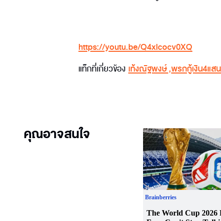
https://youtu.be/Q4xlcocv0XQ
แท็กที่เกี่ยวข้อง
เท้งณัฐพงษ์
,
พรกกู้เงิน4แสน
คุณอาจสนใจ