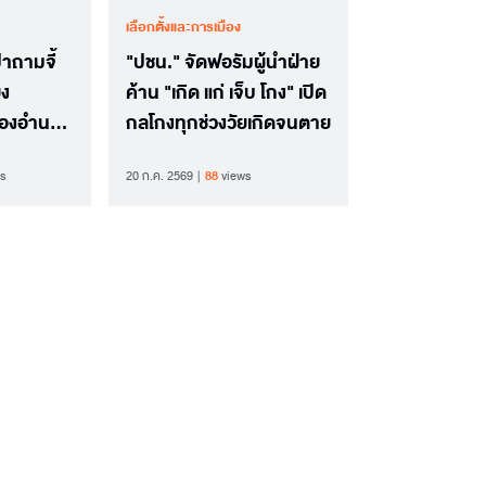
เลือกตั้งและการเมือง
าถามจี้
"ปชน." จัดฟอรัมผู้นำฝ่าย
ยง
ค้าน "เกิด แก่ เจ็บ โกง" เปิด
รองอำนาจ
กลโกงทุกช่วงวัยเกิดจนตาย
ีตะกอนใน
s
20 ก.ค. 2569
88
views