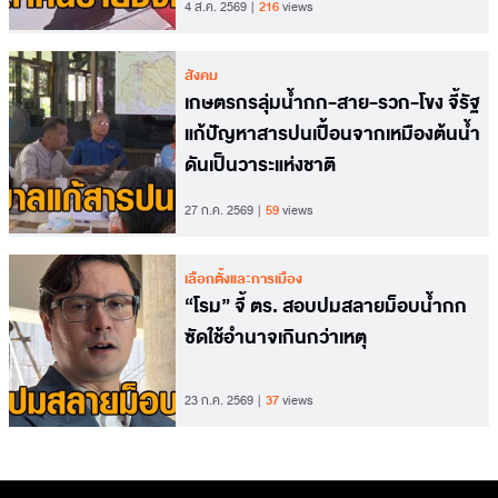
4 ส.ค. 2569
216
views
สังคม
เกษตรกรลุ่มน้ำกก-สาย-รวก-โขง จี้รัฐ
แก้ปัญหาสารปนเปื้อนจากเหมืองต้นน้ำ
ดันเป็นวาระแห่งชาติ
27 ก.ค. 2569
59
views
เลือกตั้งและการเมือง
“โรม” จี้ ตร. สอบปมสลายม็อบน้ำกก
ซัดใช้อำนาจเกินกว่าเหตุ
23 ก.ค. 2569
37
views