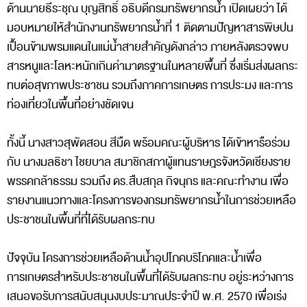
ด้านนายธีระชุณ บุญสิทธิ์ อธิบดีกรมทรัพยากรน้ำ เปิดเผยว่า ได้
มอบหมายให้สำนักงานทรัพยากรน้ำที่ 1 ติดตามปัญหาสารพิษปน
เปื้อนข้ามพรมแดนในแม่น้ำสายสำคัญดังกล่าว ภายหลังตรวจพบ
สารหนูและโลหะหนักเกินค่ามาตรฐานในหลายพื้นที่ ซึ่งเริ่มส่งผลกระ
ทบต่อสุขภาพประชาชน รวมถึงภาคการเกษตร การประมง และการ
ท่องเที่ยวในพื้นที่อย่างชัดเจน
ทั้งนี้ นางสาวสุพัดสอน สีมืด พร้อมคณะผู้บริหาร ได้เข้าหารือร่วม
กับ นางมลธิชา ไชยบาล สมาชิกสภาผู้แทนราษฎรจังหวัดเชียงราย
พรรคกล้าธรรม รวมถึง ดร.สืบสกุล กิจนุกร และคณะทำงาน เพื่อ
รายงานแนวทางและโครงการของกรมทรัพยากรน้ำในการช่วยเหลือ
ประชาชนในพื้นที่ที่ได้รับผลกระทบ
ปัจจุบัน โครงการช่วยเหลือด้านน้ำอุปโภคบริโภคและน้ำเพื่อ
การเกษตรสำหรับประชาชนในพื้นที่ได้รับผลกระทบ อยู่ระหว่างการ
เสนอขอรับการสนับสนุนงบประมาณประจำปี พ.ศ. 2570 เพื่อเร่ง