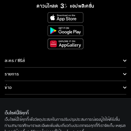
ดาวน์โหลด
แอปพลิเคชั่น
ละคร / ซีรีส์
ละคร/ซีรีส์
รายการ
ซีรีส์นานาชาติ
รายการทั้งหมด
ข่าว
การ์ตูน & เกม
ข่าวทั้งหมด
LIVE
รายการข่าว
ทีวีออนไลน์
เว็บไซต์นี้ใช้คุกกี้
เกี่ยวกับเรา
เว็บไซต์นี้ใช้คุกกี้เพื่อวัตถุประสงค์ในการปรับปรุงประสบการณ์ของผู้ใช้ให้ดียิ่งขึ้น
ข่าวประชาสัมพันธ์
BEC World
ท่านสามารถศึกษารายละเอียดเพิ่มเติมเกี่ยวกับประเภทของคุกกี้ที่เราจัดเก็บ เหตุผล
ติดตามเราได้ที่