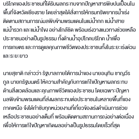
บริโภคของประชาชนที่ได้รับผลกระทบจากปัญหาสารพิษปนเปื้อนใน
พื้นที่จังหวัดเชียงราย โดยล่าสุดได้สั่งการให้กรมทรัพยากรน้ำเร่ง
ติดตามสถานการณ์มลพิษข้ามพรมแดนในแม่น้ำกก แม่น้ำสาย
แม่น้ำรวก และแม่น้ำโขง อย่างใกล้ชิด พร้อมเร่งวางแนวทางช่วยเหลือ
ประชาชนอย่างเป็นรูปธรรม ทั้งด้านน้ำอุปโภคบริโภค น้ำเพื่อ
การเกษตร และการดูแลคุณภาพชีวิตของประชาชนทั้งในระยะเร่งด่วน
และระยะยาว
นายสุชาติ กล่าวว่า รัฐบาลภายใต้การนำของ นายอนุทิน ชาญวีร
กูล นายกรัฐมนตรี ให้ความสำคัญกับการแก้ไขปัญหาผลกระทบ
ด้านสิ่งแวดล้อมและคุณภาพชีวิตของประชาชน โดยเฉพาะปัญหา
มลพิษข้ามพรมแดนที่ส่งผลกระทบต่อประชาชนในหลายพื้นที่ของ
ภาคเหนือ จึงได้กำชับทุกหน่วยงานที่เกี่ยวข้องเร่งดำเนินการช่วย
เหลือประชาชนอย่างเต็มที่ พร้อมติดตามสถานการณ์อย่างต่อเนื่อง
เพื่อให้การแก้ไขปัญหาเกิดผลอย่างเป็นรูปธรรมโดยเร็วที่สุด