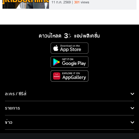
11 ก.ค. 2569
301
views
ดาวน์โหลด
แอปพลิเคชั่น
ละคร / ซีรีส์
ละคร/ซีรีส์
รายการ
ซีรีส์นานาชาติ
รายการทั้งหมด
ข่าว
การ์ตูน & เกม
ข่าวทั้งหมด
LIVE