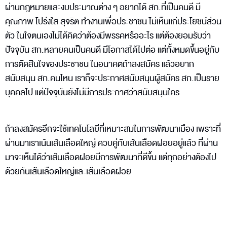
ผ่านกฎหมายและงบประมาณต่าง ๆ อยากได้ สก.ที่เป็นคนดี มี
คุณภาพ โปร่งใส สุจริต ทำงานเพื่อประชาชน ไม่เห็นแก่ประโยชน์ส่วน
ตัว ในใจตนเองไม่ได้คิดว่าต้องมีพรรคหรืออะไร แต่ต้องยอมรับว่า
ปัจจุบัน สก.หลายคนเป็นคนดี มีโอกาสได้ไปต่อ แต่ทั้งหมดขึ้นอยู่กับ
การตัดสินใจของประชาชน ในอนาคตถ้าลงสมัคร แล้วอยาก
สนับสนุน สก.คนไหน เราก็จะประกาศสนับสนุนผู้สมัคร สก.เป็นราย
บุคคลไป แต่ปัจจุบันยังไม่มีการประกาศว่าสนับสนุนใคร
ถ้าลงสมัครอีกจะใช้เทคโนโลยีที่เหมาะสมในการพัฒนาเมือง เพราะที่
ผ่านมาเราเน้นเส้นเลือดใหญ่ ควบคู่กับเส้นเลือดฝอยอยู่แล้ว ที่ผ่าน
มาจะเห็นได้ว่าเส้นเลือดฝอยมีการพัฒนาที่ดีขึ้น แต่ทุกอย่างต้องไป
ด้วยกันเส้นเลือดใหญ่และเส้นเลือดฝอย