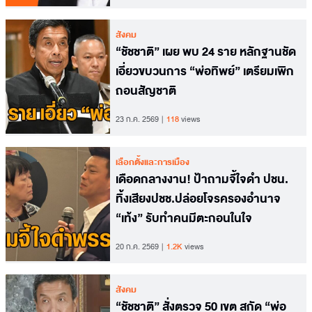
สังคม
“ชัชชาติ” เผย พบ 24 ราย หลักฐานชัด
เอี่ยวขบวนการ “พ่อทิพย์” เตรียมเพิก
ถอนสัญชาติ
23 ก.ค. 2569
118
views
เลือกตั้งและการเมือง
เดือดกลางงาน! ป้าถามจี้ใจดำ ปชน.
ทิ้งเสียงปชช.ปล่อยโจรครองอำนาจ
“เท้ง” รับทำคนมีตะกอนในใจ
20 ก.ค. 2569
1.2K
views
สังคม
“ชัชชาติ” สั่งตรวจ 50 เขต สกัด “พ่อ