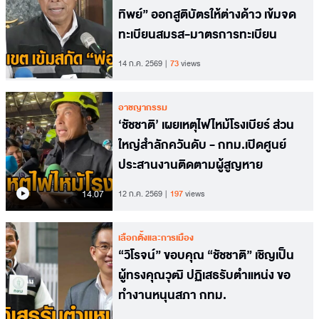
ทิพย์” ออกสูติบัตรให้ต่างด้าว เข้มจด
ทะเบียนสมรส-มาตรการทะเบียน
14 ก.ค. 2569
73
views
อาชญากรรม
‘ชัชชาติ’ เผยเหตุไฟไหม้โรงเบียร์ ส่วน
ใหญ่สำลักควันดับ - กทม.เปิดศูนย์
ประสานงานติดตามผู้สูญหาย
14.07
12 ก.ค. 2569
197
views
เลือกตั้งและการเมือง
“วิโรจน์” ขอบคุณ “ชัชชาติ” เชิญเป็น
ผู้ทรงคุณวุฒิ ปฏิเสธรับตำแหน่ง ขอ
ทำงานหนุนสภา กทม.