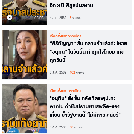
อีก 3 ปี พิสูจน์ผลงาน
03.05
4 ส.ค. 2569
8
views
เลือกตั้งและการเมือง
“ศิริกัญญา” ลั่น หลาบจำแล้วค่ะ โหวต
“อนุทิน” ในวันนั้น ทำภูมิใจไทยมาถึง
ทุกวันนี้
3 ส.ค. 2569
102
views
เลือกตั้งและการเมือง
"อนุทิน" สั่งเข้ม หลังเกิดเหตุปะทะ
ตากใบ กำชับปราบยาเสพติด-ของ
เถื่อน ย้ำรัฐบาลนี้ "ไม่มีการเคลียร์"
3 ส.ค. 2569
60
views