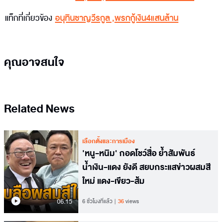
แท็กที่เกี่ยวข้อง
อนุทินชาญวีรกูล
,
พรกกู้เงิน4แสนล้าน
คุณอาจสนใจ
Related News
เลือกตั้งและการเมือง
'หนู-หนิม' กอดโชว์สื่อ ย้ำสัมพันธ์
น้ำเงิน-แดง ยังดี สยบกระแสข่าวผสมสี
ใหม่ แดง-เขียว-ส้ม
06.15
6 ชั่วโมงที่แล้ว
36
views