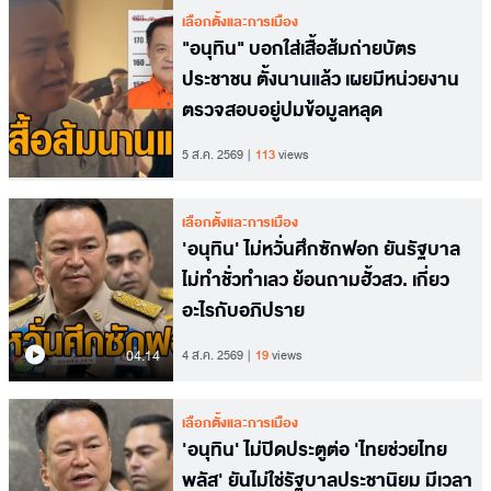
เลือกตั้งและการเมือง
"อนุทิน" บอกใส่เสื้อส้มถ่ายบัตร
ประชาชน ตั้งนานแล้ว เผยมีหน่วยงาน
ตรวจสอบอยู่ปมข้อมูลหลุด
5 ส.ค. 2569
113
views
เลือกตั้งและการเมือง
'อนุทิน' ไม่หวั่นศึกซักฟอก ยันรัฐบาล
ไม่ทำชั่วทำเลว ย้อนถามฮั้วสว. เกี่ยว
อะไรกับอภิปราย
04.14
4 ส.ค. 2569
19
views
เลือกตั้งและการเมือง
'อนุทิน' ไม่ปิดประตูต่อ 'ไทยช่วยไทย
พลัส' ยันไม่ใช่รัฐบาลประชานิยม มีเวลา