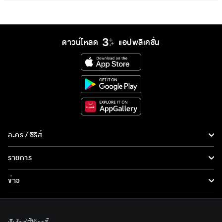
ดาวน์โหลด
แอปพลิเคชั่น
ละคร / ซีรีส์
ละคร/ซีรีส์
รายการ
ซีรีส์นานาชาติ
รายการทั้งหมด
ข่าว
การ์ตูน & เกม
ข่าวทั้งหมด
LIVE
รายการข่าว
ทีวีออนไลน์