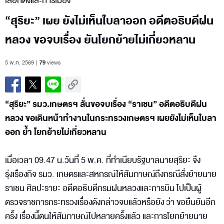
เลือกตั้งและการเมือง
“สุริยะ” เผย ยังไม่เห็นใบลาออก อดีตอธิบดีฝน
หลวง ขอจบเรื่อง ยันโยกย้ายไม่เกี่ยวหลาน
5 พ.ค. 2569
79
views
“สุริยะ” รมว.เกษตรฯ ลั่นขอจบเรื่อง “ราเชน” อดีตอธิบดีฝน
หลวง ขอเดินหน้าทำงานในกระทรวงเกษตรฯ เผยยังไม่เห็นใบลา
ออก ย้ำ โยกย้ายไม่เกี่ยวหลาน
เมื่อเวลา 09.47 น.วันที่ 5 พ.ค. ที่ทำเนียบรัฐบาลนายสุริยะ จึง
รุ่งเรืองกิจ รมว. เกษตรและสหกรณ์ให้สัมภาษณ์ถึงกรณีสั่งย้ายนาย
ราเชน ศิลปะรายะ อดีตอธิบดีกรมฝนหลวงและการบิน ไปเป็นผู้
ตรวจราชการกระทรวงเรื่องดังกล่าวจบแล้วหรือยัง ว่า ขอยืนยันอีก
ครั้ง เรื่องนี้ตนให้สัมภาษณ์ไปหลายครั้งแล้ว และการโยกย้ายนาย