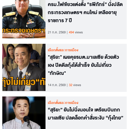
ครม.ไฟเขียวแต่งตั้ง “รพีภัทร์” นั่งปลัด
กระทรวงเกษตรฯ คนใหม่ เหลืออายุ
ราชการ 7 ปี
21 ก.ค. 2569
494
views
เลือกตั้งและการเมือง
"สุริยะ" เผยคุยรมต.มาเลเซีย ด้วยตัว
เอง ปิดดีลกุ้งได้สำเร็จ ยันไม่เกี่ยว
"ทักษิณ"
14 ก.ค. 2569
32
views
เลือกตั้งและการเมือง
“สุริยะ” ยันไม่นิ่งนอนใจ เตรียมบินถก
มาเลเซีย ปลดล็อกคำสั่งระงับ “กุ้งไทย”