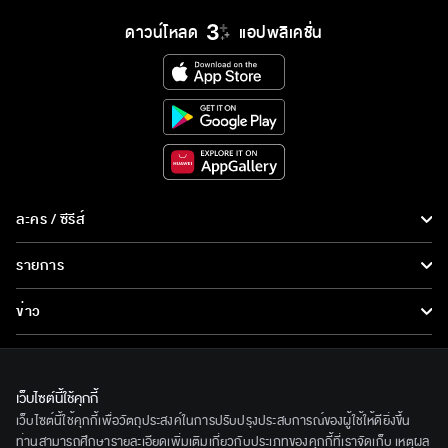
ดาวน์โหลด
แอปพลิเคชั่น
ละคร / ซีรีส์
ละคร/ซีรีส์
รายการ
ซีรีส์นานาชาติ
รายการทั้งหมด
ข่าว
การ์ตูน & เกม
ข่าวทั้งหมด
LIVE
รายการข่าว
ทีวีออนไลน์
เว็บไซต์นี้ใช้คุกกี้
เกี่ยวกับเรา
เว็บไซต์นี้ใช้คุกกี้เพื่อวัตถุประสงค์ในการปรับปรุงประสบการณ์ของผู้ใช้ให้ดียิ่งขึ้น
ข่าวประชาสัมพันธ์
BEC World
ท่านสามารถศึกษารายละเอียดเพิ่มเติมเกี่ยวกับประเภทของคุกกี้ที่เราจัดเก็บ เหตุผล