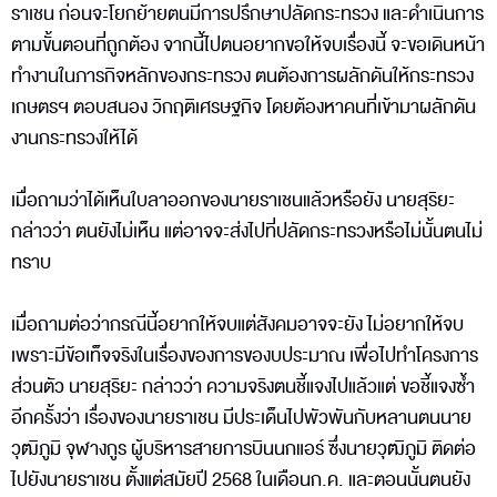
ราเชน ก่อนจะโยกย้ายตนมีการปรึกษาปลัดกระทรวง และดำเนินการ
ตามขั้นตอนที่ถูกต้อง จากนี้ไปตนอยากขอให้จบเรื่องนี้ จะขอเดินหน้า
ทำงานในภารกิจหลักของกระทรวง ตนต้องการผลักดันให้กระทรวง
เกษตรฯ ตอบสนอง วิกฤติเศรษฐกิจ โดยต้องหาคนที่เข้ามาผลักดัน
งานกระทรวงให้ได้
เมื่อถามว่าได้เห็นใบลาออกของนายราเชนแล้วหรือยัง นายสุริยะ
กล่าวว่า ตนยังไม่เห็น แต่อาจจะส่งไปที่ปลัดกระทรวงหรือไม่นั้นตนไม่
ทราบ
เมื่อถามต่อว่ากรณีนี้อยากให้จบแต่สังคมอาจจะยัง ไม่อยากให้จบ
เพราะมีข้อเท็จจริงในเรื่องของการของบประมาณ เพื่อไปทำโครงการ
ส่วนตัว นายสุริยะ กล่าวว่า ความจริงตนชี้แจงไปแล้วแต่ ขอชี้แจงซ้ำ
อีกครั้งว่า เรื่องของนายราเชน มีประเด็นไปพัวพันกับหลานตนนาย
วุฒิภูมิ จุฬางกูร ผู้บริหารสายการบินนกแอร์ ซึ่งนายวุฒิภูมิ ติดต่อ
ไปยังนายราเชน ตั้งแต่สมัยปี 2568 ในเดือนก.ค. และตอนนั้นตนยัง