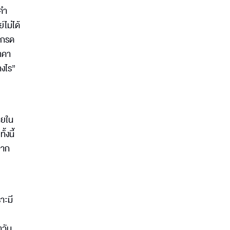
ดคำ
ไม่ได้
นเกรด
ราคา
างไร”
ายใน
้งนี้
จาก
าะมี
าวัน