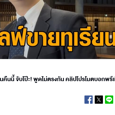
ยนคืนนี้ จับโป๊ะ! พูดไม่ตรงกัน คลิปโปรโมตบอกพรี