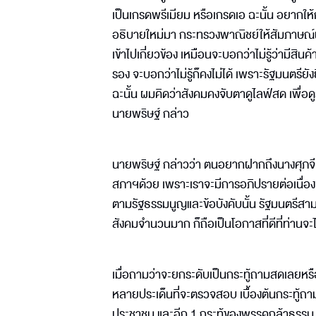
เป็นเกรดพรีเมียม หรือเกรดเอ ฉะนั้น อยากให้ก
อธิบายใหม่มา กระทรวงพาณิชย์ให้สัมภาษณ์ผ่
เข้าไปเกี่ยวข้อง เหมือนจะบอกว่าไม่รู้ว่ามีสินค
รอง จะบอกว่าไม่รู้ก็คงไม่ได้ เพราะรัฐมนตรีย
ฉะนั้น ผมคิดว่าสังคมคงจับตาดูไลฟ์สด เพื่อด
นายพริษฐ์ กล่าว
นายพริษฐ์ กล่าวว่า ตนอยากฝากถึงนางศุภจ
สภาฯด้วย เพราะเราจะมีการอภิปรายต่อเนื่อง ซึ่
ตามรัฐธรรมนูญและข้อบังคับนั้น รัฐมนตรีสา
สังคมจำนวนมาก ก็ถือเป็นโอกาสที่ดีที่ท่านจ
เมื่อถามว่าจะยกระดับเป็นกระทู้ถามสดเลยหรือไ
หลายประเด็นที่จะตรวจสอบ เบื้องต้นกระทู้ถา
ประชาชน และอีก 1 กระทู้ของพรรคกล้าธรรม ส