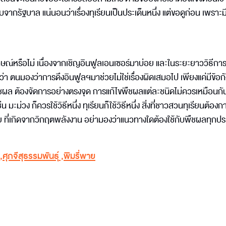
ากรัฐบาล แน่นอนว่าเรื่องทุเรียนเป็นประเด็นหนึ่ง แต่ขอดูก่อน เพราะม
กษณ์หรือไม่ เนื่องจากเชิญอินฟูลเอนเซอร์มาบ่อย และในระยะยาววิธีการ
ว่า ตนมองว่าการดึงอินฟูลฯมาช่วยไม่ใช่เรื่องผิดเสมอไป เพียงแค่มีข้อก
ชผล ต้องจัดการอย่างตรงจุด การแก้ไขพืชผลแต่ละชนิดไม่ควรเหมือนกั
น มะม่วง ก็ควรใช้วิธีหนึ่ง ทุเรียนก็ใช้วิธีหนึ่ง สิ่งที่ชาวสวนทุเรียนต้อ
ช่น ปุ๋ย ที่เกิดจากวิกฤตพลังงาน อย่ามองว่าแนวทางใดต้องใช้กับพืชผลทุกป
,
ศุภจีสุธรรมพันธุ์
,
พิมรี่พาย