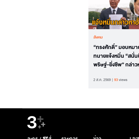
สังคม
“ทรงศักดิ์” มอบหมาย
ทนายแจ้งหมิ่น “สนั่น
พริษฐ์-ยิ่งชีพ” กล่าวห
สว.
2 ส.ค. 2569
93
views