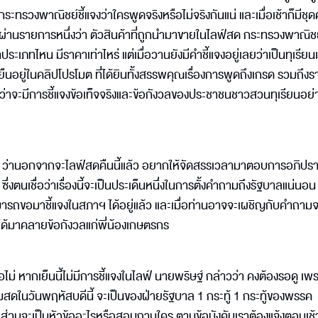
ระทรวงพาณิชย์ชี้แจงว่าใครพูดจริงหรือไม่จริงกันแน่ และเมื่อเช้าก็มีชุ
านรายการหนึ่งว่า ตัวสินค้าที่ถูกนำมาขายในไลฟ์สด กระทรวงพาณิชย์
้าประเภทไหน มีราคาเท่าไหร่ แต่เมื่อวานยังมีคำชี้แจงอยู่เลยว่าเป็นทุเรีย
ังยืนอยู่ในคลิปโปรโมต ที่ได้ยินทั้งสรรพคุณเรื่องการพูดถึงเกรด รวมถึง
ูว่าจะมีการชี้แจงข้อเท็จจริงและข้อกังวลของประชาชนชาวสวนทุเรียนอย่
ี ว่านอกจากจะไลฟ์สดคืนนี้แล้ว อยากให้จัดสรรเวลามาตอบการอภิปร
งตนเชื่อว่าเรื่องนี้จะเป็นประเด็นหนึ่งในการตั้งคำถามถึงรัฐบาลแน่นอน ทั
มารถขอมาชี้แจงในสภาฯ ได้อยู่แล้ว และเมื่อท่านอาจจะเผชิญกับคำถาม
ะได้มาคลายข้อกังวลแก่พี่น้องเกษตรกร
ม่ หากเย็นนี้ไม่มีการชี้แจงในไลฟ์ นายพริษฐ์ กล่าวว่า คงต้องรอดู เพร
มสดในวันพฤหัสบดีนี้ จะเป็นของฝ่ายรัฐบาล 1 กระทู้ 1 กระทู้ของพรรค
่วนจะเป็นหัวข้ออะไรหรือสอบถามใคร ตามข้อบังคับเราต้องแจ้งตอนเช้