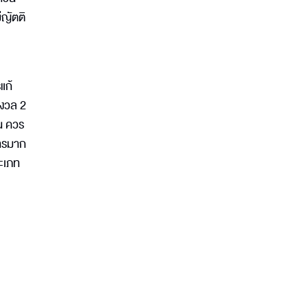
ีญัตติ
แก้
ังวล 2
น ควร
งการมาก
ระเภท