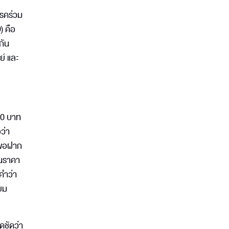
รรคร่วม
) คือ
กัน
ย์ และ
00 บาท
ว่า
งขอฝาก
ยนราคา
คำว่า
ียม
ดชัดว่า