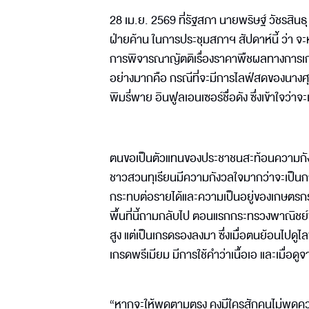
28 เม.ย. 2569 ที่รัฐสภา นายพริษฐ์ วัชรสิ
ฝ่ายค้าน ในการประชุมสภาฯ สัปดาห์นี้ ว่า จ
การพิจารณาญัตติเรื่องราคาพืชผลทางการเกษตร 
อย่างมากคือ กรณีที่จะมีการไลฟ์สดของนางศ
พิมรี่พาย อินฟูลเอนเซอร์ชื่อดัง ซึ่งเข้าใจว่าจะเก
ตนขอเป็นตัวแทนของประชาชนสะท้อนความกังวล
ชาวสวนทุเรียนมีความกังวลใจมากว่าจะเป็นกา
กระทบต่อรายได้และความเป็นอยู่ของเกษตรกรจ
พื้นที่นี้ถามกลับไป ตอนแรกกระทรวงพาณิชย์พย
สูง แต่เป็นเกรดรองลงมา ซึ่งเมื่อตนย้อนไปดูไ
เกรดพรีเมียม มีการใช้คำว่าเนื้อเอ และเมื่อด
“หากจะให้พูดตามตรง คงมีใครสักคนไม่พูดควา