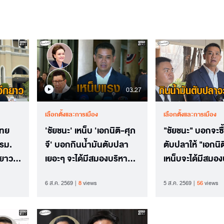
03.27
เลือกตั้งและการเมือง
เลือกตั้งและการเมือง
ไทย
'ชัยชนะ' เหน็บ 'เอกนิติ-ศุภ
"ชัยชนะ" บอกจะซื
ครม.
จี' บอกกินน้ำมันตับปลา
ตับปลาให้ "เอกนิต
กยาว
เยอะๆ จะได้มีสมองบริหาร
เหน็บจะได้มีสมอง
ลายปี
ประเทศ
ประเทศ ปูดได้ข่า
6 ส.ค. 2569
8
views
5 ส.ค. 2569
56
views
กับข้าราชการ