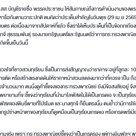
นธุ สส.บัญชีรายชื่อ พรรคประชาชน ให้สัมภาษณ์ถึงการดำเนินงานของพ
ะหารือกันตามวาระปกติ ตนคิดว่าประเด็นสำคัญในวันพุธ (29 เม.ย.2569
ต่อเนื่องมาจากสัปดาห์ที่แล้ว ซึ่งเราได้เห็นประเด็นที่เป็นข้อถกเถียง
ุภจี สุธรรมพันธุ์ รองนายกรัฐมนตรีและรัฐมนตรีว่าการกระทรวงพาณิช
ิดขึ้นเย็นวันนี้
ใจที่ชาวสวนทุเรียน ซึ่งเป็นการส่งสัญญาณว่าราคาจะอยู่ที่ลูกละ 1
รตัด หรือสร้างแรงกดดันให้ราคาหน้าสวนลดลงมากว่าที่ควรจะเป็น ถือ
ำนวนมาก ตนนั่งดูคำชี้แจงของกระทรวงพาณิชย์ ยังมีข้อสงสัยอยู่ จึ
ายามที่จะชี้แจงว่าทุเรียนที่นำมาไลฟ์สดไม่ได้เป็นเกรดเอ จะเป็นทุเรี
ลฟ์สดของพิมรี่พายที่โปรโมต และนางศุภจี ก็ยืนตรงนั้น ตนย้ำว่ามีการใช้
ูจากรูปร่างหน้าตาของทุเรียนก็ดูเหมือนเป็นทุเรียนเกรดเอ หรือเกรดพรีเม
มจริง เพราะกระทรวงพาณิชย์ชี้แจงว่าเป็นเกรดรอง แต่ทางอินฟูลฯ พู