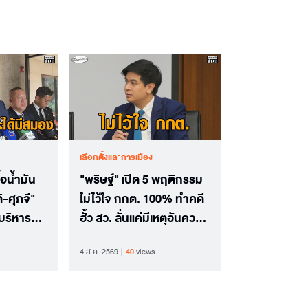
เลือกตั้งและการเมือง
้อน้ำมัน
"พริษฐ์" เปิด 5 พฤติกรรม
ิ-ศุภจี"
ไม่ไว้ใจ กกต. 100% ทำคดี
บริหาร
ฮั้ว สว. ลั่นแค่มีเหตุอันควร
วมีรอยร้าว
เชื่อก็ส่งศาลได้
4 ส.ค. 2569
40
views