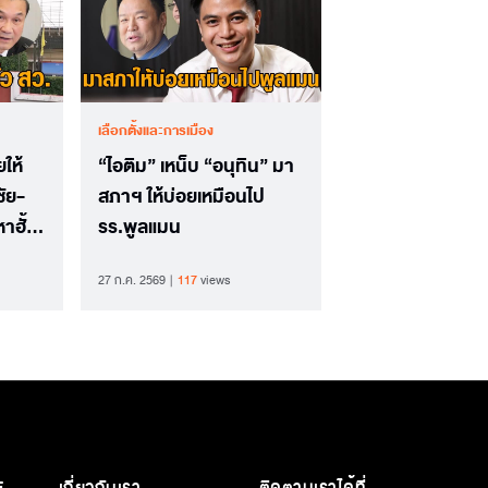
เลือกตั้งและการเมือง
ให้
“ไอติม” เหน็บ “อนุทิน” มา
ชัย-
สภาฯ ให้บ่อยเหมือนไป
าฮั้ว
รร.พูลแมน
27 ก.ค. 2569
117
views