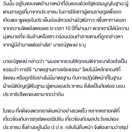
วันนั้น อยู่ในขอบเขตอำนาจหน้าที่อันชอบด้วยรัฐธรรมนูญในฐานะผู้
แทนราษฏรที่มาจากประชาชน ในการใช้สภาผู้แทนราษฎรเพื่อถก
เถียงและพูดคุยในประเด็นอ่อนไหวอย่างมีวุฒิภาวะเพื่อหาทางออก
จากความขัดแย้งตลอดระยะเวลา 10 ปีที่ผ่านมา พวกเรามิได้มีความ
มุ่งหมายที่จะล้มล้างหรือเซาะกร่อนบ่อนทำลายตามที่ถูกกล่าวหา
จากผู้มีอำนาจแต่อย่างใด” นายณัฐพงษ์ ระบุ
นายณัฐพงษ์ กล่าวว่า “ผมอยากชวนให้ทุกคนพิจารณาด้วยใจเป็น
ธรรมว่า การใช้ “มาตรฐานทางจริยธรรม” โดยไม่มีหลักเกณฑ์ที่
ชัดเจน หรือถูกใช้อย่างไม่มีมาตรฐาน กับการปฏิบัติหน้าที่ในฐานะ
ฝ่ายนิติบัญญัติในฐานะผู้แทนของประชาชน สิ่งใดเป็นภัยต่อระบอบ
ประชาธิปไตยของเรามากกว่ากัน
ในขณะที่คดีของพวกเราเดินหน้าอย่างรวดเร็ว หลากหลายคดีที่
เกี่ยวข้องกับการทุจริตคอร์รัปชัน เกี่ยวข้องกับผลประโยชน์ของ
ประชาชน ซึ่งค้างอยู่ในมือ ป.ป.ช. กลับไม่คืบหน้า จึงต้องถามว่าสรุป