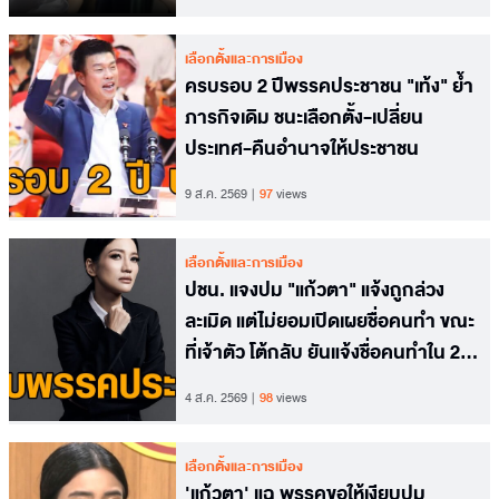
เลือกตั้งและการเมือง
ครบรอบ 2 ปีพรรคประชาชน "เท้ง" ย้ำ
ภารกิจเดิม ชนะเลือกตั้ง-เปลี่ยน
ประเทศ-คืนอำนาจให้ประชาชน
9 ส.ค. 2569
97
views
เลือกตั้งและการเมือง
ปชน. แจงปม "แก้วตา" แจ้งถูกล่วง
ละเมิด แต่ไม่ยอมเปิดเผยชื่อคนทำ ขณะ
ที่เจ้าตัว โต้กลับ ยันแจ้งชื่อคนทำใน 24
ชม.
4 ส.ค. 2569
98
views
เลือกตั้งและการเมือง
'แก้วตา' แฉ พรรคขอให้เงียบปม