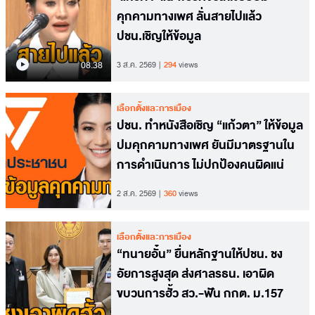
คุกคามทางเพศ ลั่นสายไปแล้ว
ปชน.เชิญให้ข้อมูล
08.38
3 ส.ค. 2569
294
views
เลือกตั้งและการเมือง
ปชน. ทำหนังสือเชิญ “แก้วตา” ให้ข้อมูล
ปมคุกคามทางเพศ ยันมีมาตรฐานใน
การดำเนินการ ไม่ปกป้องคนผิดแน่
2 ส.ค. 2569
360
views
เลือกตั้งและการเมือง
“ทนายอั๋น” ยื่นหลักฐานให้ปชน. ชง
อัยการสูงสุด ส่งศาลรธน. เอาผิด
ขบวนการฮั้ว สว.-ฟัน กกต. ม.157