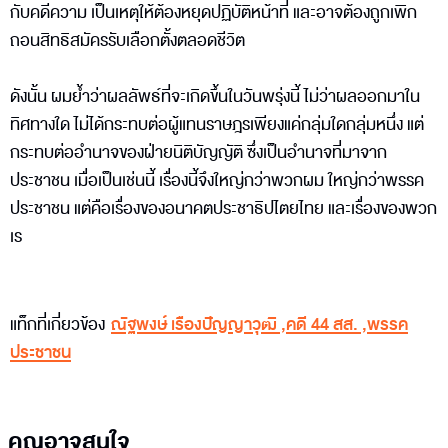
กับคดีความ เป็นเหตุให้ต้องหยุดปฏิบัติหน้าที่ และอาจต้องถูกเพิก
ถอนสิทธิสมัครรับเลือกตั้งตลอดชีวิต
ดังนั้น ผมย้ำว่าผลลัพธ์ที่จะเกิดขึ้นในวันพรุ่งนี้ ไม่ว่าผลออกมาใน
ทิศทางใด ไม่ได้กระทบต่อผู้แทนราษฎรเพียงแค่กลุ่มใดกลุ่มหนึ่ง แต่
กระทบต่ออำนาจของฝ่ายนิติบัญญัติ ซึ่งเป็นอำนาจที่มาจาก
ประชาชน เมื่อเป็นเช่นนี้ เรื่องนี้จึงใหญ่กว่าพวกผม ใหญ่กว่าพรรค
ประชาชน แต่คือเรื่องของอนาคตประชาธิปไตยไทย และเรื่องของพวก
เร
แท็กที่เกี่ยวข้อง
ณัฐพงษ์ เรืองปัญญาวุฒิ
,
คดี 44 สส.
,
พรรค
ประชาชน
คุณอาจสนใจ