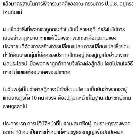
แล้วมาตรฐานในการพิจารณาคดีของคณะกรรมการ ป.ป.ช. อยู่ตรง
ไหนกันแน่
ผมเชื่อว่าสิ่งที่พวกเราถูกกระทำในวันนี้ สาเหตุที่แท้จริงไม่ใช่การ
เสนอร่างกฎหมาย หากแต่เป็นเพราะพวกเราคือตัวแทนของ
ประชาชนที่ต้องการสร้างการเปลี่ยนแปลง การเปลี่ยนแปลงซึ่งย่อม
ทำให้คนบางกลุ่มที่ยึดครองประเทศไทยอยู่ ต้องสูญเสียอำนาจและ
ผลประโยชน์ เมื่อพวกเขาถูกท้าทายจึงต้องต่อสู้กลับ โดยไม่สนใจวิธี
การ ไม่แยแสต่ออนาคตของประเทศ
ในวันพรุ่งนี้ไม่ว่าศาลฎีกาจะมีคำสั่งแบบใด ผมยืนยันว่าพวกเราผู้
แทนราษฎรทั้ง 10 คน ควรจะต้องปฏิบัติหน้าที่ในฐานะสมาชิกผู้แทน
ราษฎรต่อไป
ประการแรก การปฏิบัติหน้าที่ในฐานะสมาชิกผู้แทนราษฎรของพวก
เราทั้ง 10 คน เป็นการทำหน้าที่ตามรัฐธรรมนูญเพื่อปกป้องผล