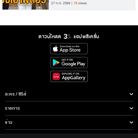
27 ก.ค. 2569
78
views
ดาวน์โหลด
แอปพลิเคชั่น
ละคร / ซีรีส์
ละคร/ซีรีส์
รายการ
ซีรีส์นานาชาติ
รายการทั้งหมด
ข่าว
การ์ตูน & เกม
ข่าวทั้งหมด
LIVE