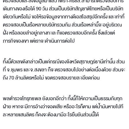
ตรวจสอบและส่งข้อมูลมาแล้ว เพราะศรชล.สามารถตรวจสอบการ
เดินทางของเรือได้ 90 วัน ส่วนเป็นบริษัทสัญชาติไทยหรือเป็นบริษัท
เดียวกันหรือไม่ ขอให้รอข้อมูลจากทางดีเอสไอสรุปอีกครั้ง และเท่าที่
ตรวจสอบเป็นเรือหลายบริษัทรวมกัน ส่วนเรือเหล่านี้จะอยู่บริเวณ
ฝั่ง หรือลอยลำอยู่กลางทะเล ก็ขอตรวจสอบอีกครั้ง ซึ่งแล้วแต่
ภารกิจของเขา แต่เราจะดำเนินการต่อไป
ทั้งนี้ตัวเลขดังกล่าวเป็นแค่กรณีของจังหวัดสุราษฎร์ธานีเท่านั้น ส่วน
ที่ จ.ชุมพร และจ.สงขลา ก็จะตรวจสอบไปอย่างต่อเนื่องด้วย ส่วนจะ
ถึง 70 ล้านลิตรหรือไม่ ขอตรวจสอบรายละเอียดก่อน
พลตำรวจโทรุทธพล ยังบอกอีกว่า ทั้งนี้ก็ให้ความเป็นธรรมกับทุก
ฝ่าย หากจะมีการอ้างว่าจอดเสีย หรืออะไรก็ตาม แต่น้ำมันหายไปที
ละหลายแสนลิตร ก็คงจะต้องมามีอะไรยืนยันส่วนนี้ได้