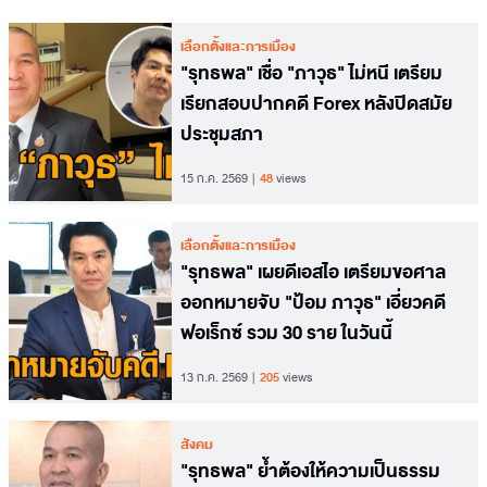
เลือกตั้งและการเมือง
"รุทธพล" เชื่อ "ภาวุธ" ไม่หนี เตรียม
เรียกสอบปากคดี Forex หลังปิดสมัย
ประชุมสภา
15 ก.ค. 2569
48
views
เลือกตั้งและการเมือง
"รุทธพล" เผยดีเอสไอ เตรียมขอศาล
ออกหมายจับ "ป้อม ภาวุธ" เอี่ยวคดี
ฟอเร็กซ์ รวม 30 ราย ในวันนี้
13 ก.ค. 2569
205
views
สังคม
"รุทธพล" ย้ำต้องให้ความเป็นธรรม