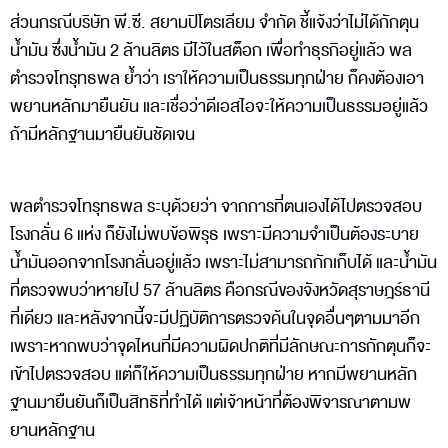
ส่วนกรณีบริษัท พี.ซี. สยามปิโตรเลียม จำกัด ชี้แจ้งว่าไม่ได้กักตุน
น้ำมัน ซึ่งน้ำมัน 2 ล้านลิตร มีไว้ในสต็อก เพื่อทำธุรกิอยู่แล้ว พล
ตำรวจโทรุทธพล ย้ำว่า เราให้ความเป็นธรรมทุกฝ่าย ก็คงต้องเอา
พยานหลักมายืนยัน และเชื่อว่าดีเอสไอจะให้ความเป็นธรรมอยู่แล้ว
ถ้ามีหลักฐานมายืนยันชัดเจน
พลตำรวจโทรุทธพล ระบุด้วยว่า จากการที่ตนเองได้ไปตรวจสอบ
โรงกลั่น 6 แห่ง ก็ยังไม่พบข้อพิรุธ เพราะมีความจำเป็นต้องระบาย
น้ำมันออกจากโรงกลั่นอยู่แล้ว เพราะไม่สามารถกักเก็บได้ และน้ำมัน
ที่ตรวจพบว่าหายไป 57 ล้านลิตร คือกรณีของจังหวัดสุราษฎร์ธานี
ที่เดียว และหลังจากนี้จะมีปฏิบัติการตรวจค้นในจุดอื่นๆตามมาอีก
เพราะหากพบว่าจุดไหนที่มีความผิดปกติที่มีลักษณะการกักตุนก็จะ
เข้าไปตรวจสอบ แต่ก็ให้ความเป็นธรรมทุกฝ่าย หากมีพยานหลัก
ฐานมายืนยันก็เป็นสิทธิที่ทำได้ แต่เจ้าหน้าที่ต้องพิจารณาตามพ
ยานหลักฐาน