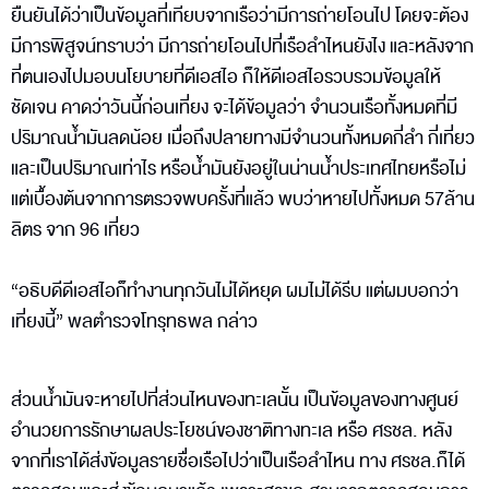
ยืนยันได้ว่าเป็นข้อมูลที่เทียบจากเรือว่ามีการถ่ายโอนไป โดยจะต้อง
มีการพิสูจน์ทราบว่า มีการถ่ายโอนไปที่เรือลำไหนยังไง และหลังจาก
ที่ตนเองไปมอบนโยบายที่ดีเอสไอ ก็ให้ดีเอสไอรวบรวมข้อมูลให้
ชัดเจน คาดว่าวันนี้ก่อนเที่ยง จะได้ข้อมูลว่า จำนวนเรือทั้งหมดที่มี
ปริมาณน้ำมันลดน้อย เมื่อถึงปลายทางมีจำนวนทั้งหมดกี่ลำ กี่เที่ยว
และเป็นปริมาณเท่าไร หรือน้ำมันยังอยู่ในน่านน้ำประเทศไทยหรือไม่
แต่เบื้องต้นจากการตรวจพบครั้งที่แล้ว พบว่าหายไปทั้งหมด 57ล้าน
ลิตร จาก 96 เที่ยว
“อธิบดีดีเอสไอก็ทำงานทุกวันไม่ได้หยุด ผมไม่ได้รีบ แต่ผมบอกว่า
เที่ยงนี้” พลตำรวจโทรุทธพล กล่าว
ส่วนน้ำมันจะหายไปที่ส่วนไหนของทะเลนั้น เป็นข้อมูลของทางศูนย์
อำนวยการรักษาผลประโยชน์ของชาติทางทะเล หรือ ศรชล. หลัง
จากที่เราได้ส่งข้อมูลรายชื่อเรือไปว่าเป็นเรือลำไหน ทาง ศรชล.ก็ได้