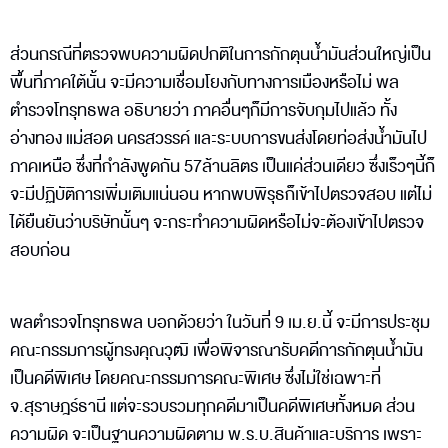
ส่วนกรณีที่ตรวจพบความผิดปกติในการกักตุนน้ำมันส่วนใหญ่เป็น
พื้นที่ภาคใต้นั้น จะมีความเชื่อมโยงกับทางการเมืองหรือไม่ พล
ตำรวจโทรุทธพล อธิบายว่า ภาคอื่นๆก็มีการจับกุมไปแล้ว ทั้ง
อ่างทอง แม่สอด นครสวรรค์ และระบบการขนส่งโดยท่อส่งน้ำมันไป
ภาคเหนือ ซึ่งที่กำลังพูดกัน 57ล้านลิตร เป็นแค่ส่วนเดียว ซึ่งเร็วๆนี้ก็
จะมีปฏิบัติการเพิ่มเติมแน่นอน หากพบพิรุธก็เข้าไปตรวจสอบ แต่ไม่
ได้ยืนยันว่าบริษัทนั้นๆ จะกระทำความผิดหรือไม่จะต้องเข้าไปตรวจ
สอบก่อน
พลตำรวจโทรุทธพล บอกด้วยว่า ในวันที่ 9 เม.ย.นี้ จะมีการประชุม
คณะกรรมการผู้ทรงคุณวุฒิ เพื่อพิจารณารับคดีการกักตุนน้ำมัน
เป็นคดีพิเศษ โดยคณะกรรมการคณะพิเศษ ซึ่งไม่ใช่เฉพาะที่
จ.สุราษฎร์ธานี แต่จะรวบรวมทุกคดีมาเป็นคดีพิเศษทั้งหมด ส่วน
ความผิด จะเป็นฐานความผิดตาม พ.ร.บ.สินค้าและบริการ เพราะ