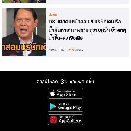
สังคม
DSI เผยคืบหน้าสอบ 9 บริษัทเดินเรือ
น้ำมันหายกลางทะเลสุราษฎร์ฯ อ้างเหตุ
น้ำขึ้น-ลง เรือเสีย
3 พ.ค. 2569
199
views
ดาวน์โหลด
แอปพลิเคชั่น