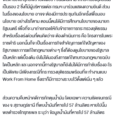
เป็นรอบ 2 ซึ่งก็มีผู้บริหารแต่ละกรมฯ มาร่วมแสดงความยินดี ส่วน
ในเรื่องของนโยบาย อาจจะต้องมีการประชุมกันอีกครั้งเพื่อมอบ
นโยบาย อย่างไรก็ตาม ตอนนี้ตนได้มีการศึกษานโยบายของนายก
รัฐมนตรี เพื่อที่จะมาถ่ายทอดให้กับข้าราชการกระทรวงยุติธรรม
สำหรับเรื่องเร่งด่วนที่ตนคิดว่าจะต้องดำเนินการ คือ โครงการในพระ
ราชดำริ นอกนั้นก็จะเป็นเรื่องภารกิจสำคัญการแก้ไขปัญหาของ
รัฐบาลและการแก้ไขกฎหมายต่าง ๆ ซึ่งก็ต้องดูนโยบายของรัฐบาล
เป็นหลัก แต่เบื้องต้น ยังไม่ได้มองถึงการแก้ไขทบทวนกฎหมายฉบับ
ใดเป็นหลัก และนอกจากนี้ทางรัฐบาลก็ยังไม่ได้มีการกำชับเรื่องอะไร
เป็นพิเศษ มีเพียงกรณีที่กระทรวงยุติธรรมพร้อมที่จะทำงานแบบ
Work From Home ซึ่งเราก็มีการวางระบบไว้ตั้งแต่เนิ่น ๆ แล้ว
ส่วนความคืบหน้าคดีการกักตุนน้ำมัน โดยเฉพาะความชัดเจนกรณี
ของ จ.สุราษฎร์ธานี ที่พบน้ำมันที่หายไป 57 ล้านลิตร หายไปนั้น
พลตำรวจโทรุทธพล ระบุว่า ข้อมูลน้ำมันที่หายไป 57 ล้านลิตร