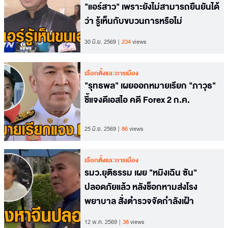
"แอร์สาว" เพราะยังไม่สามารถยืนยันได้
ว่า รู้เห็นกับขบวนการหรือไม่
30 มิ.ย. 2569
234
views
เลือกตั้งและการเมือง
"รุทธพล" เผยออกหมายเรียก "ภาวุธ"
ชี้แจงดีเอสไอ คดี Forex 2 ก.ค.
25 มิ.ย. 2569
86
views
เลือกตั้งและการเมือง
รมว.ยุติธรรม เผย "หมิงเฉิน ซัน"
ปลอดภัยแล้ว หลังช็อกหามส่งโรง
พยาบาล สั่งตำรวจจัดกำลังเฝ้า
12 พ.ค. 2569
38
views