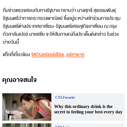
ทีมข่าวตรวจสอบกับทางรัฐบาล ทราบว่า นางศุภจี สุธรรมพันธุ์
รัฐมนตรีว่าการกระทรวงพาณิชย์ ซึ่งอยู่ระหว่างเข้าร่วมการประชุม
รัฐมนตรีต่างประเทศอาเซียน-รัฐมนตรีเศรษฐกิจอาเซียน ณ กรุง
กัวลาลัมเปอร์ มาเลเซีย จะให้สัมภาษณ์ถึงประเด็นดังกล่าว ในช่วง
บ่ายวันนี้
แท็กที่เกี่ยวข้อง
MOUแร่แรร์เอิร์ธ
,
แร่หายาก
คุณอาจสนใจ