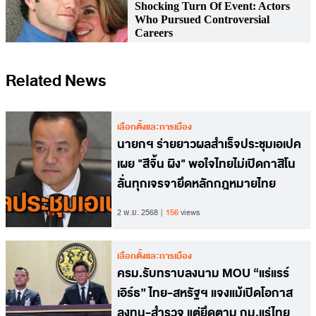
Related News
เลือกตั้งและการเมือง
นายกฯ ร่ายยาวผลสำเร็จประชุมเอเปค
เผย "สีจิ้น ผิง" พอใจไทยไม่เปิดกาสิโน
ลั่นทุกเจรจายึดหลักกฎหมายไทย
2 พ.ย. 2568
156
views
เลือกตั้งและการเมือง
ครม.รับทราบลงนาม MOU “แร่แรร์
เอิร์ธ” ไทย-สหรัฐฯ แจงแม้เปิดโอกาส
ลงทุน-สำรวจ แต่ยึดตาม กม.แร่ไทย