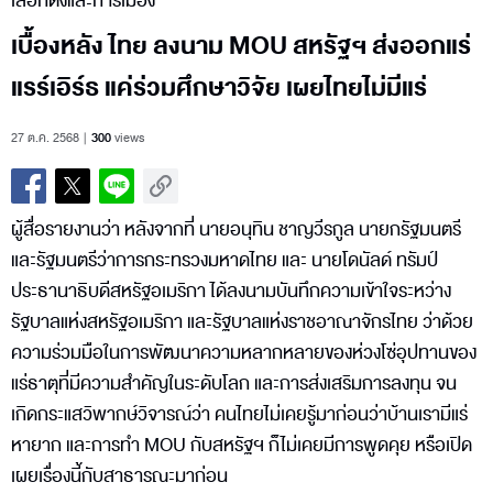
เลือกตั้งและการเมือง
เบื้องหลัง ไทย ลงนาม MOU สหรัฐฯ ส่งออกแร่
แรร์เอิร์ธ แค่ร่วมศึกษาวิจัย เผยไทยไม่มีแร่
27 ต.ค. 2568
300
views
ผู้สื่อรายงานว่า หลังจากที่ นายอนุทิน ชาญวีรกูล นายกรัฐมนตรี
และรัฐมนตรีว่าการกระทรวงมหาดไทย และ นายโดนัลด์ ทรัมป์
ประธานาธิบดีสหรัฐอเมริกา ได้ลงนามบันทึกความเข้าใจระหว่าง
รัฐบาลแห่งสหรัฐอเมริกา และรัฐบาลแห่งราชอาณาจักรไทย ว่าด้วย
ความร่วมมือในการพัฒนาความหลากหลายของห่วงโซ่อุปทานของ
แร่ธาตุที่มีความสำคัญในระดับโลก และการส่งเสริมการลงทุน จน
เกิดกระแสวิพากษ์วิจารณ์ว่า คนไทยไม่เคยรู้มาก่อนว่าบ้านเรามีแร่
หายาก และการทำ MOU กับสหรัฐฯ ก็ไม่เคยมีการพูดคุย หรือเปิด
เผยเรื่องนี้กับสาธารณะมาก่อน