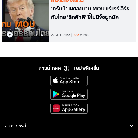
เลือกตั้งและการเมือง
'ทรัมป์' เผยลงนาม MOU แร่แรร์เอิร์ธ
กับไทย 'สีหศักดิ์' ชี้ไม่มีข้อผูกมัด
11.41
27 ต.ค. 2568
328
views
ดาวน์โหลด
แอปพลิเคชั่น
ละคร / ซีรีส์
ละคร/ซีรีส์