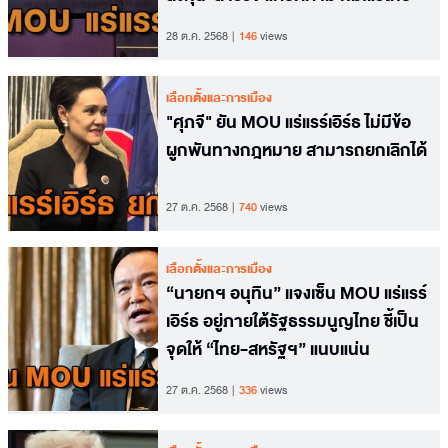
28 ต.ค. 2568
146
views
เลือกตั้งและการเมือง
"ศุภจี" ยัน MOU แร่แรร์เอิร์ธ ไม่มีข้อ
ผูกพันทางกฎหมาย สามารถยกเลิกได้
27 ต.ค. 2568
740
views
เลือกตั้งและการเมือง
“นายกฯ อนุทิน” แจงเซ็น MOU แร่แรร์
เอิร์ธ อยู่ภายใต้รัฐธรรมนูญไทย ชี้เป็น
จุดให้ “ไทย-สหรัฐฯ” แนบแน่น
27 ต.ค. 2568
336
views