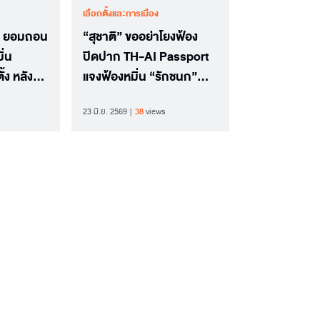
เลือกตั้งและการเมือง
ิ” ยอมถอน
“สุชาติ” ขออย่าโยงฟ้อง
ิ่น
ปิดปาก TH-AI Passport
้ง หลัง
แจงฟ้องหมิ่น “รักชนก”
อหน้าศาล
ตั้งแต่ ก.พ.
23 มิ.ย. 2569
38
views