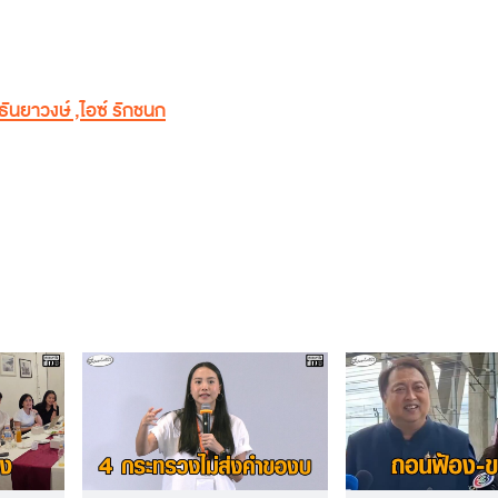
ธันยาวงษ์
,
ไอซ์ รักชนก