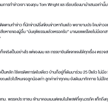
ดตามการทำข่าวเจาะของคุณ Tom Wright และเรียบเรียงมานำเสนอเท่านั้น
ติดตามทำข่าว ที่นักข่าวฝรั่งเขียนข่าวหากินแล้ว พยายามประโคมข่าวอยู
มเสียหายของผู้อื่น “มันยุติธรรมแล้วเหรอครับ” มาเผยแพร่โดยไม่มีเอก
”
้อเท็จจริงเป็นอย่างไร แต่ของผม และภรรยายินดีแจกแจงได้ทุกเรื่อง ตรวจ
เป็นหลัก ใช้เครดิตการ์ดใบเดียว บ้านก็อยู่ที่เดิมมาร่วม 25 ปีแล้ว ไม่มีอ
ณแล้วไปไหนเจอลูกน้องเก่า ลูกค่าเก่าทุกคน ยังเดินมาทักทาย ไม่มีใคร
ส.กทม. พรรคประชาชน เข้ามาคอมเมนต์แจมในโพสต์ที่คุณวรภัค แท็กถึง