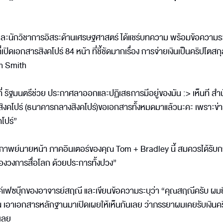
ละนักวิชาการอิสระด้านเศรษฐศาสตร์ ได้แชร์บทความ พร้อมข้อความระ
ิดเอกสารสิงคโปร์ 84 หน้า ที่ชี้ชัดมากเรื่อง การจ่ายเงินเป็นคริปโตสก
n Smith
ี่ รัฐมนตรีช่วย ประกาศลาออกและปฏิเสธการมีอยู่ของมัน :> เห็นที สำ
งคโปร์ (ธนาคารกลางสิงคโปร์)ขอเอกสารทั้งหมดมาแล้วนะคะ เพราะข่าว
โปร์”
 #มหากาพย์นายหน้า ภาคอินเตอร์ของคุณ Tom + Bradley นี้ สมควรได้รับ
ดของวงการสื่อโลก ด้วยประการทั้งปวง”
ค์เฟซบุ๊กของอาจารย์สฤณี และเขียนข้อความระบุว่า “คุณสฤณีครับ ผมย
าน เอาเอกสารหลักฐานมาเปิดเผยให้เห็นกันเลย ว่าภรรยาผมเคยรับเงินค
้เลย