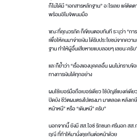
ก็ไม่ได้มี “เอกสารหลักฐาน” อะไรเลย แค่ติ
พร้อมอิโมจิพนมมือ
ขณะที่คุณวรภัค ก็เขียนตอบทันที ระบุว่า “การ
เพื่อให้คนมาจ่ายเงิน ได้รับประโยชน์จากควา
ฐาน ทำให้ผู้อื่นเสียหายแบบลอยๆ เลยนะครับ
และก็ย้ำว่า “เรื่องของบุคคลอื่น ผมไม่ทราบข
ทางการเงินได้ทุกอย่าง
ผมใช้เบอร์มือถือเบอร์เดียว ใช้บัญชีแบงค์เดียว
ปิดบัง ชีวิตผมตรงไปตรงมา มาตลอด หลังเกษีย
หน้าหนี” หรือ “เดินหนี” ครับ”
นอกจากนี้ ยังมี สส.ไอซ์ รักชนก ศรีนอก ส
ฤณี ที่ท้าให้มานั่งคุยกันต่อหน้าด้วย