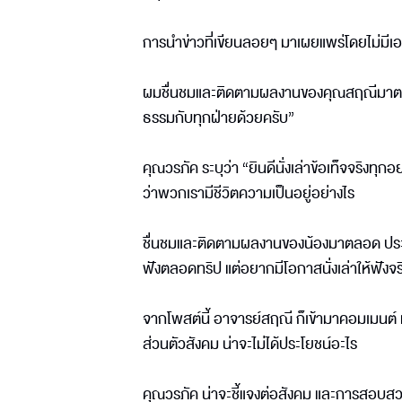
การนำข่าวที่เขียนลอยๆ มาเผยแพร่โดยไม่มี
ผมชื่นชมและติดตามผลงานของคุณสฤณีมาตลอด
ธรรมกับทุกฝ่ายด้วยครับ”
คุณวรภัค ระบุว่า “ยินดีนั่งเล่าข้อเท็จจริงทุก
ว่าพวกเรามีชีวิตความเป็นอยู่อย่างไร
ชื่นชมและติดตามผลงานของน้องมาตลอด ประทับใจ
ฟังตลอดทริป แต่อยากมีโอกาสนั่งเล่าให้ฟังจริ
จากโพสต์นี้ อาจารย์สฤณี ก็เข้ามาคอมเมนต์ แ
ส่วนตัวสังคม น่าจะไม่ได้ประโยชน์อะไร
คุณวรภัค น่าจะชี้แจงต่อสังคม และการสอบส