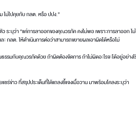
ม ไม่ไปคุยกับ กลต. หรือ ปปง.”
่วนตัว ระบุว่า “แค่การลาออกของคุณวรภัค คงไม่พอ เพราะการลาออก ไม่ใ
ง. และ กลต. ให้ดำเนินการต่อว่าสามารถขยายผลเอาผิดได้หรือไม่
็นธรรมกับคุณวรภัคด้วย ถ้าผิดต้องจัดการ ถ้าไม่ผิดอะไรจะได้อยู่อย่างไ
ชร์ข่าว ที่สรุปประเด็นที่ได้แถลงชี้แจงเมื่อวาน มาพร้อมโคลงระบุว่า