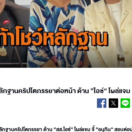
หลักฐานคริปโตภรรยาต่อหน้า ด้าน “ไอซ์” โผล่แจม
หลักฐานคริปโตภรรยา ด้าน “สส.ไอซ์” โผล่แจม จี้ “อนุทิน” สอบต่อ