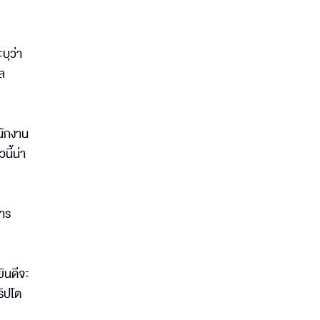
บุว่า
ุล
นักงาน
นี้น่า
การ
ินดีจะ
ริปโต