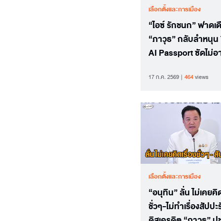
เลือกตั้งและการเมือง
“ไอซ์ รักชนก” ฟาดเด
“ภาวุธ” กลับลำหนุน
AI Passport ซัดไม่อ
เองหรือไง
17 ก.ค. 2569
464
views
เลือกตั้งและการเมือง
“อนุทิน” ลั่น ไม่เคยคิด
ชั่วๆ-ไม่ทำเรื่องสัปปะ
ดิสเครดิต “ภาวุธ” ป