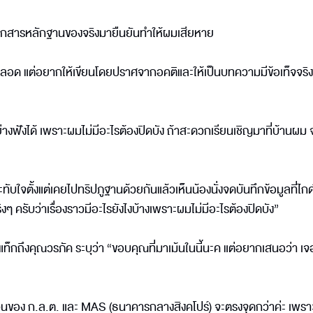
เอกสารหลักฐานของจริงมายืนยันทำให้ผมเสียหาย
 แต่อยากให้เขียนโดยปราศจากอคติและให้เป็นบทความมีข้อเท็จจริงที
อย่างฟังได้ เพราะผมไม่มีอะไรต้องปิดบัง ถ้าสะดวกเรียนเชิญมาที่บ้านผม จะ
ตั้งแต่เคยไปทริปภูฐานด้วยกันแล้วเห็นน้องนั่งจดบันทึกข้อมูลที่ไกด์เ
งๆ ครับว่าเรื่องราวมีอะไรยังไงบ้างเพราะผมไม่มีอะไรต้องปิดบัง”
ท็กถึงคุณวรภัค ระบุว่า “ขอบคุณที่มาเม้นในนี้นะค แต่อยากเสนอว่า เจ
วนของ ก.ล.ต. และ MAS (ธนาคารกลางสิงคโปร์) จะตรงจุดกว่าค่ะ เพรา