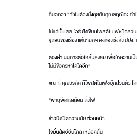
ก็บอกว่า “ทำไมต้องนั่งคุยกับคุณสฤณีคะ ทำไ
ไม่แค่นั้น สส.ไอซ์ ยังเขียนโพสต์ในเฟซบุ๊กส
จุดจบของเรื่อง แต่นายกฯ คงต้องเร่งสั่ง ปป
ต้องดำเนินการต่อให้สิ้นสงสัย เพื่อให้ความเป
ไม่มีข้อครหาใดใดอีก”
ขณะที่ คุณวรภัค ก็โพสต์ในเฟซบุ๊กส่วนตัว โดยแ
“พายุพัดแรงล้อม ดั่งไฟ
ข่าวบิดปิดความนัย ซ่อนหน้า
ใจมั่นสัตย์ยืนไกล เหนือคลื่น