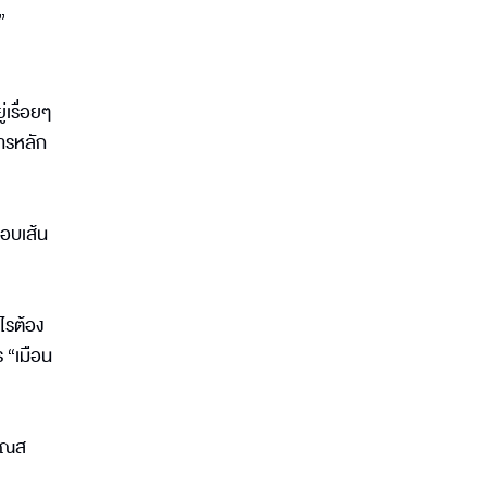
”
่เรื่อยๆ
สารหลัก
สอบเส้น
ะไรต้อง
 “เมือน
คุณส