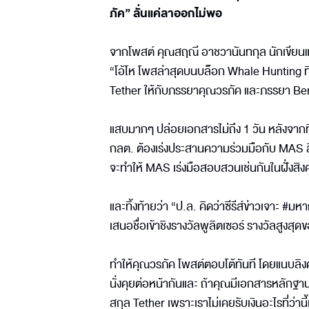
ภัค” ลั่นแค่ลาออกไม่พอ
จากโพสต์ คุณสฤณี อาชวานันทกุล นักเขียนแ
“โอ้โห โพสล่าสุดบนบล็อก Whale Hunting ที่เป
Tether ให้กับภรรยาคุณวรภัค และภรรยา Be
แสบมากๆ ปล่อยเอกสารไม่ถึง 1 วัน หลังจากท
กลต. ต้องเร่งประสานความร่วมมือกับ MAS สิ
จะทำให้ MAS เร่งมือสอบสวนเช่นกันในฝั่งสิงค
และทิ้งท้ายว่า “ป.ล. คิดว่าซีรีส์ข่าวเจาะ
เสนอชื่อเข้าชิงรางวัลพูลิตเซอร์ รางวัลสูงสุ
ทำให้คุณวรภัค โพสต์ตอบโต้ทันที โดยแนบลิง
นั่งคุยต่อหน้ากันและ ถ้าคุณมีเอกสารหลักฐ
สกุล Tether เพราะเราไม่เคยรับเงินอะไรที่ว่านี