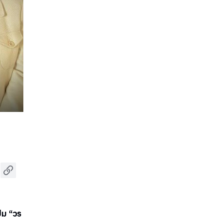
ปม “วร