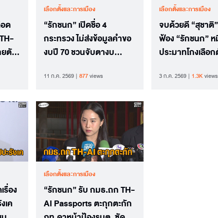
เลือกตั้งและการเมือง
เลือกตั้งและการเมือง
ือด
“รักชนก” เปิดชื่อ 4
จบด้วยดี “สุชาต
 TH-
กระทรวง ไม่ส่งข้อมูลคำขอ
ฟ้อง “รักชนก” หม
ายตัว
งบปี 70 ชวนจับตางบ
ประมาทโกงเลือกตั
ประมาณพิสูจน์ความจริงใจ
เอ่ยปากขอโทษต่
11 ก.ค. 2569
877
views
3 ก.ค. 2569
1.3K
views
รัฐบาล
เลือกตั้งและการเมือง
เรื่อง
“รักชนก” รับ กมธ.ถก TH-
รังเค
AI Passports ตะกุกตะกัก
ชน.
ภท.ดาหน้าป้องรมต. ซัด