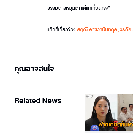
ธรรมจักรหมุนช้า แต่แท้เที่ยงตรง”
แท็กที่เกี่ยวข้อง
สฤณี อาชวานันทกุล
,
วรภัค 
คุณอาจสนใจ
Related News