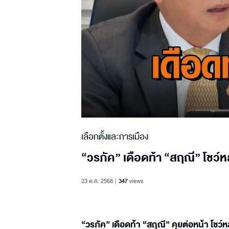
เลือกตั้งและการเมือง
“วรภัค” เดือดท้า “สฤณี” โชว์
23 ต.ค. 2568
347
views
“วรภัค” เดือดท้า “สฤณี” คุยต่อหน้า โชว์