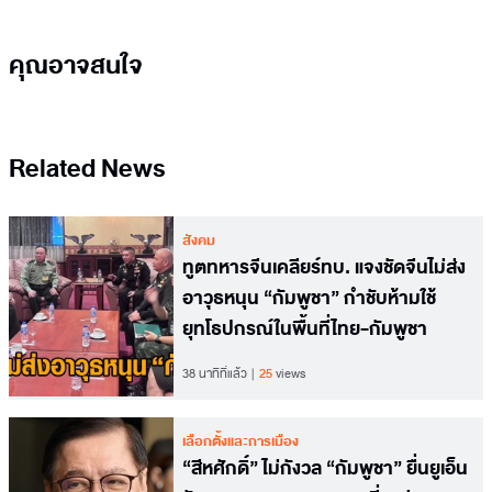
คุณอาจสนใจ
Related News
สังคม
ทูตทหารจีนเคลียร์ทบ. แจงชัดจีนไม่ส่ง
อาวุธหนุน “กัมพูชา” กำชับห้ามใช้
ยุทโธปกรณ์ในพื้นที่ไทย-กัมพูชา
38 นาทีที่แล้ว
25
views
เลือกตั้งและการเมือง
“สีหศักดิ์” ไม่กังวล “กัมพูชา” ยื่นยูเอ็น