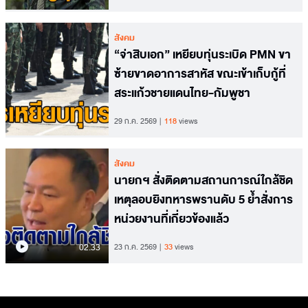
สังคม
“จ่าสิบเอก” เหยียบทุ่นระเบิด PMN ขา
ซ้ายขาดอาการสาหัส ขณะเข้าเก็บกู้ที่
สระแก้วชายแดนไทย-กัมพูชา
29 ก.ค. 2569
118
views
สังคม
นายกฯ สั่งติดตามสถานการณ์ใกล้ชิด
เหตุลอบยิงทหารพรานดับ 5 ย้ำสั่งการ
หน่วยงานที่เกี่ยวข้องแล้ว
02.33
23 ก.ค. 2569
33
views