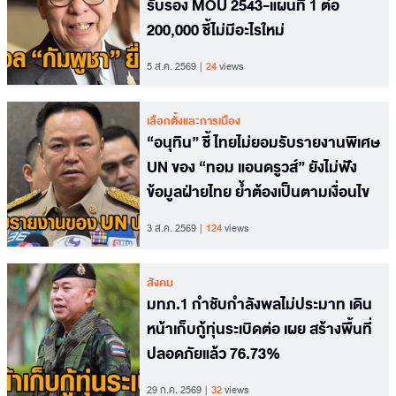
รับรอง MOU 2543-แผนที่ 1 ต่อ
200,000 ชี้ไม่มีอะไรใหม่
5 ส.ค. 2569
24
views
เลือกตั้งและการเมือง
“อนุทิน” ชี้ ไทยไม่ยอมรับรายงานพิเศษ
UN ของ “ทอม แอนดรูวส์” ยังไม่ฟัง
ข้อมูลฝ่ายไทย ย้ำต้องเป็นตามเงื่อนไข
3 ส.ค. 2569
124
views
สังคม
มทภ.1 กำชับกำลังพลไม่ประมาท เดิน
หน้าเก็บกู้ทุ่นระเบิดต่อ เผย สร้างพื้นที่
ปลอดภัยแล้ว 76.73%
29 ก.ค. 2569
32
views