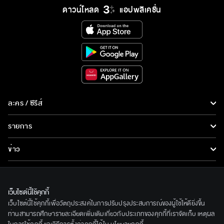
ดาวน์โหลด
แอปพลิเคชั่น
ละคร / ซีรีส์
ละคร/ซีรีส์
รายการ
ซีรีส์นานาชาติ
รายการทั้งหมด
ข่าว
การ์ตูน & เกม
ข่าวทั้งหมด
LIVE
รายการข่าว
ทีวีออนไลน์
เว็บไซต์นี้ใช้คุกกี้
เกี่ยวกับเรา
เว็บไซต์นี้ใช้คุกกี้เพื่อวัตถุประสงค์ในการปรับปรุงประสบการณ์ของผู้ใช้ให้ดียิ่งขึ้น
ข่าวประชาสัมพันธ์
BEC World
ท่านสามารถศึกษารายละเอียดเพิ่มเติมเกี่ยวกับประเภทของคุกกี้ที่เราจัดเก็บ เหตุผล
ติดตามเราได้ที่