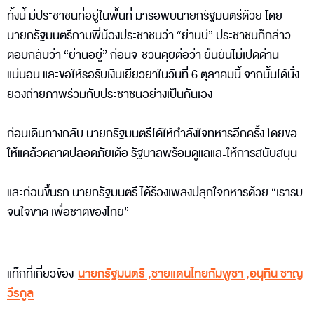
ทั้งนี้ มีประชาชนที่อยู่ในพื้นที่ มารอพบนายกรัฐมนตรีด้วย โดย
นายกรัฐมนตรีถามพี่น้องประชาชนว่า “ย่านบ่” ประชาชนก็กล่าว
ตอบกลับว่า “ย่านอยู่” ก่อนจะชวนคุยต่อว่า ยืนยันไม่เปิดด่าน
แน่นอน และขอให้รอรับเงินเยียวยาในวันที่ 6 ตุลาคมนี้ จากนั้นได้นั่ง
ยองถ่ายภาพร่วมกับประชาชนอย่างเป็นกันเอง
ก่อนเดินทางกลับ นายกรัฐมนตรีได้ให้กำลังใจทหารอีกครั้ง โดยขอ
ให้แคล้วคลาดปลอดภัยเด้อ รัฐบาลพร้อมดูแลและให้การสนับสนุน
และก่อนขึ้นรถ นายกรัฐมนตรี ได้ร้องเพลงปลุกใจทหารด้วย “เรารบ
จนใจขาด เพื่อชาติของไทย”
แท็กที่เกี่ยวข้อง
นายกรัฐมนตรี
,
ชายแดนไทยกัมพูชา
,
อนุทิน ​ชาญ
วีรกูล