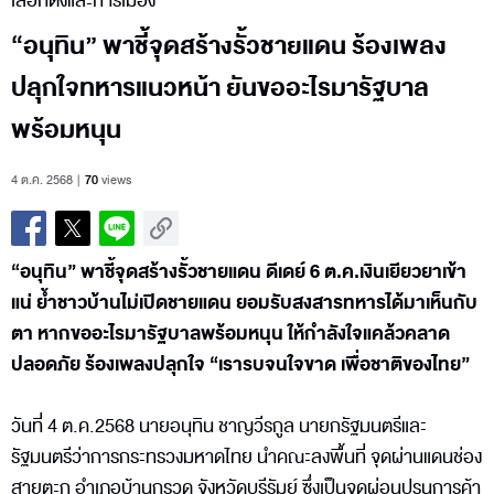
เลือกตั้งและการเมือง
“อนุทิน” พาชี้จุดสร้างรั้วชายแดน ร้องเพลง
ปลุกใจทหารแนวหน้า ยันขออะไรมารัฐบาล
พร้อมหนุน
4 ต.ค. 2568
70
views
“อนุทิน” พาชี้จุดสร้างรั้วชายแดน ดีเดย์ 6 ต.ค.เงินเยียวยาเข้า
แน่ ย้ำชาวบ้านไม่เปิดชายแดน ยอมรับสงสารทหารได้มาเห็นกับ
ตา หากขออะไรมารัฐบาลพร้อมหนุน ให้กำลังใจแคล้วคลาด
ปลอดภัย ร้องเพลงปลุกใจ “เรารบจนใจขาด เพื่อชาติของไทย”
วันที่ 4 ต.ค.2568 นายอนุทิน ชาญวีรกูล นายกรัฐมนตรีและ
รัฐมนตรีว่าการกระทรวงมหาดไทย นำคณะลงพื้นที่ จุดผ่านแดนช่อง
สายตะกู อำเภอบ้านกรวด จังหวัดบุรีรัมย์ ซึ่งเป็นจุดผ่อนปรนการค้า