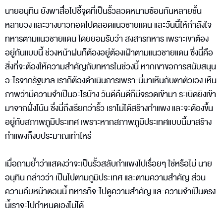
นายอนุทิน ยังพาสื่อไปชี้จุดที่เป็นรั้วลวดหนามซ้อนกันหลายชั้น
หลายวง และวางยาวทอดไปตลอดแนวชายแดน และวันนี้ให้กำลังใจ
ทหารตามแนวชายแดน โดยยอมรับว่า สงสารทหาร เพราะเขาต้อง
อยู่กันแบบนี้ ช่วงหน้าฝนก็ต้องอยู่ต้องเฝ้าตามแนวชายแดน ซึ่งนี่คือ
สิ่งที่จะต้องให้ความสำคัญกับทหารในช่วงนี้ หากเขาขอการสนับสนุน
อะไรจากรัฐบาล เราก็ต้องดำเนินการเพราะนี่มาเห็นกับตาตัวเอง เห็น
ภาพว่ามีความจำเป็นอะไรบ้าง วันดีคืนดีก็มีจรวดเข้ามา ระเบิดยิงเข้า
มาจากฝั่งโน้น ซึ่งนี่ถึงเรียกว่ารั้ว เราไม่ได้สร้างกำแพง และจะต้องขึ้น
อยู่กับสภาพภูมิประเทศ เพราะหากสภาพภูมิประเทศแบบนี้มาสร้าง
กำแพงก็งบประมาณเท่าไหร่
เมื่อถามย้ำว่าแสดงว่าจะเป็นรั้วสลับกำแพงไปเรื่อยๆ ใช่หรือไม่ นาย
อนุทิน กล่าวว่า เป็นไปตามภูมิประเทศ และตามความสำคัญ ส่วน
ความคืบหน้าตอนนี้ ทหารก็จะไปดูความสำคัญ และความจำเป็นตรง
นี้เราจะไปกำหนดเองไม่ได้