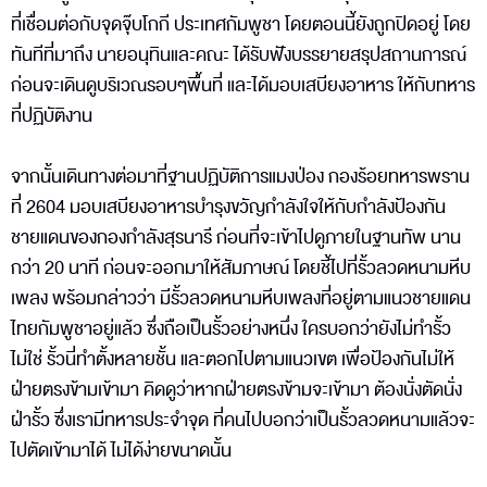
ที่เชื่อมต่อกับจุดจุ๊บโกกี ประเทศกัมพูชา โดยตอนนี้ยังถูกปิดอยู่ โดย
ทันทีที่มาถึง นายอนุทินและคณะ ได้รับฟังบรรยายสรุปสถานการณ์
ก่อนจะเดินดูบริเวณรอบๆพื้นที่ และได้มอบเสบียงอาหาร ให้กับทหาร
ที่ปฏิบัติงาน
จากนั้นเดินทางต่อมาที่ฐานปฏิบัติการแมงป่อง กองร้อยทหารพราน
ที่ 2604 มอบเสบียงอาหารบำรุงขวัญกำลังใจให้กับกำลังป้องกัน
ชายแดนของกองกำลังสุรนารี ก่อนที่จะเข้าไปดูภายในฐานทัพ นาน
กว่า 20 นาที ก่อนจะออกมาให้สัมภาษณ์ โดยชี้ไปที่รั้วลวดหนามหีบ
เพลง พร้อมกล่าวว่า มีรั้วลวดหนามหีบเพลงที่อยู่ตามแนวชายแดน
ไทยกัมพูชาอยู่แล้ว ซึ่งถือเป็นรั้วอย่างหนึ่ง ใครบอกว่ายังไม่ทำรั้ว
ไม่ใช่ รั้วนี่ทำตั้งหลายชั้น และตอกไปตามแนวเขต เพื่อป้องกันไม่ให้
ฝ่ายตรงข้ามเข้ามา คิดดูว่าหากฝ่ายตรงข้ามจะเข้ามา ต้องนั่งตัดนั่ง
ฝ่ารั้ว ซึ่งเรามีทหารประจำจุด ที่คนไปบอกว่าเป็นรั้วลวดหนามแล้วจะ
ไปตัดเข้ามาได้ ไม่ได้ง่ายขนาดนั้น