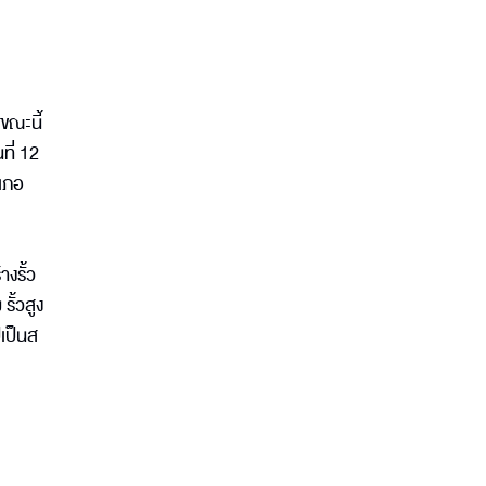
ขณะนี้
ี่ 12
ำเภอ
างรั้ว
รั้วสูง
ปเป็นส