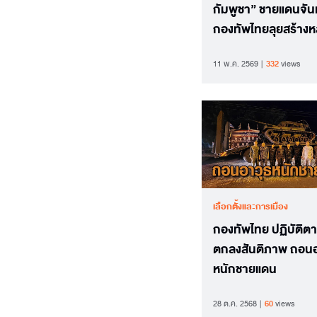
กัมพูชา” ชายแดนจันท
กองทัพไทยลุยสร้างห
กม.52-54 รวมกว่า 1
11 พ.ค. 2569
332
views
กม.
เลือกตั้งและการเมือง
กองทัพไทย ปฏิบัติตา
ตกลงสันติภาพ ถอนอ
หนักชายแดน
28 ต.ค. 2568
60
views