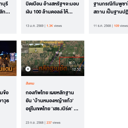
บุรี
บิดเบือน อ้างสหรัฐฯจะมอบ
ฐานกรณีกัมพูชา
ลัก
เงิน 100 ล้านดอลล์ ให้
สถาน เป็นฐานปฏิ
.3
กองทัพบกไทย
ทางทหารโจมตีฝ่
13 ม.ค. 2569
1.3K
views
11 ธ.ค. 2568
109
views
12.52
สังคม
มข้อ
กองทัพไทย เผยหลักฐาน
าวุธ
ยัน 'บ้านหนองหญ้าแก้ว'
อยู่ในเขตไทย 'เสธ.เบิร์ด' ซัด
เขมร
23 ก.ย. 2568
237
views