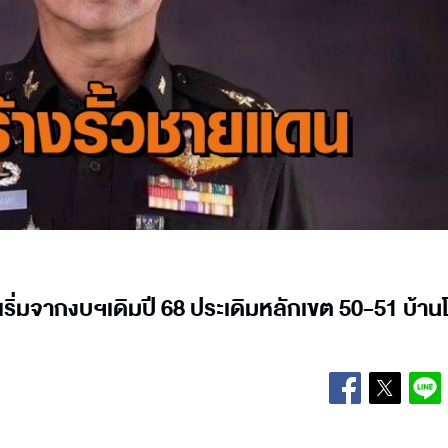
ริ่มจากงบฯเดิมปี 68 ประเดิมหลักเขต 50-51 บ้า