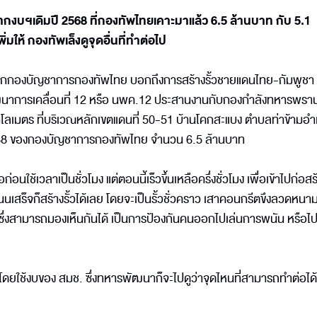
จากงบฯเดิมปี 2568 ที่กองทัพไทยเคาะมาแล้ว 6.5 ล้านบาท กับ 5.1
ิ่มให้ กองทัพเล็งดูจุดอื่นที่ทำต่อไป
ฆษกกองบัญชาการกองทัพไทย บอกถึงการสร้างรั้วชายแดนไทย-กัมพูชา 
การเคลื่อนที่ 12 หรือ นพค.12 ประสานงานกับกองกำลังทหารพรานท
1 กิโลเมตร ที่บริเวณหลักเขตแดนที่ 50-51 บ้านโคกสะแบง ตำบลท่าข้ามอ
 2568 ของกองบัญชาการกองทัพไทย จำนวน 6.5 ล้านบาท
่อนใช้เวลาเป็นชั่วโมง แต่ตอนนี้เร็วขึ้นเหลือครึ่งชั่วโมง เพื่อเข้าไปก่อสร้
นเสร็จก็สร้างรั้วได้เลย โดยจะเป็นรั้วชั่วคราว เสาคอนกรีตขึงลวดหนาม 
ด ซึ่งสามารถมองเห็นกันได้ เป็นการป้องกันคนออกไปเล่นการพนัน หรือไ
าต่อ โดยใช้งบของ สมช. ซึ่งทหารพัฒนาก็จะไปดูว่าจุดไหนที่สามารถทำต่อได้