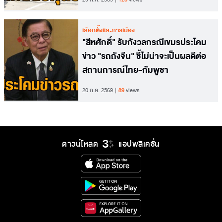
เลือกตั้งและการเมือง
​"สีหศักดิ์" รับกังวลกรณีเขมรประโคม
ข่าว "รถถังจีน" ชี้ไม่น่าจะเป็นผลดีต่อ
สถานการณ์ไทย-กัมพูชา
20 ก.ค. 2569
89
views
ดาวน์โหลด
แอปพลิเคชั่น