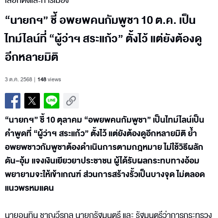
เลือกตั้งและการเมือง
“นายกฯ” ชี้ อพยพคนกัมพูชา 10 ต.ค. เป็น
ไทม์ไลน์ที่ “ผู้ว่าฯ สระแก้ว” ตั้งไว้ แต่ยังต้องดู
อีกหลายมิติ
3 ต.ค. 2568
148
views
“นายกฯ” ชี้ 10 ตุลาคม “อพยพคนกัมพูชา” เป็นไทม์ไลน์เป็น
คำพูดที่ “ผู้ว่าฯ สระแก้ว” ตั้งไว้ แต่ยังต้องดูอีกหลายมิติ ย้ำ
อพยพชาวกัมพูชาต้องดำเนินการตามกฎหมาย ไม่ใช้วิธีผลัก
ดัน-อุ้ม แจงเงินเยียวยาประชาชน ผู้ได้รับผลกระทบทางอ้อม
พยายามจะให้เข้าเกณฑ์ ส่วนการสร้างรั้วเป็นบางจุด ไม่ตลอด
แนวพรหมแดน
นายอนุทิน ชาญวีรกูล นายกรัฐมนตรี และ รัฐมนตรีว่าการกระทรวง