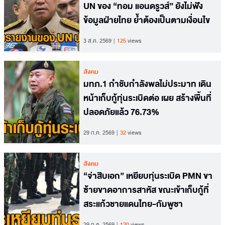
UN ของ “ทอม แอนดรูวส์” ยังไม่ฟัง
ข้อมูลฝ่ายไทย ย้ำต้องเป็นตามเงื่อนไข
3 ส.ค. 2569
125
views
สังคม
มทภ.1 กำชับกำลังพลไม่ประมาท เดิน
หน้าเก็บกู้ทุ่นระเบิดต่อ เผย สร้างพื้นที่
ปลอดภัยแล้ว 76.73%
29 ก.ค. 2569
32
views
สังคม
“จ่าสิบเอก” เหยียบทุ่นระเบิด PMN ขา
ซ้ายขาดอาการสาหัส ขณะเข้าเก็บกู้ที่
สระแก้วชายแดนไทย-กัมพูชา
29 ก.ค. 2569
120
views