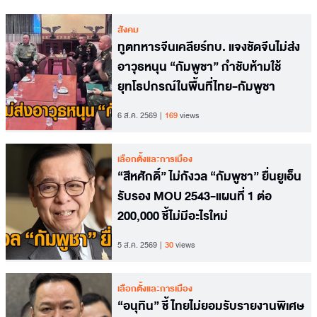
สังคม
ทูตทหารจีนเคลียร์ทบ. แจงชัดจีนไม่ส่ง
อาวุธหนุน “กัมพูชา” กำชับห้ามใช้
ยุทโธปกรณ์ในพื้นที่ไทย-กัมพูชา
6 ส.ค. 2569
169
views
เลือกตั้งและการเมือง
“สีหศักดิ์” ไม่กังวล “กัมพูชา” ยื่นยูเอ็น
รับรอง MOU 2543-แผนที่ 1 ต่อ
200,000 ชี้ไม่มีอะไรใหม่
5 ส.ค. 2569
30
views
เลือกตั้งและการเมือง
“อนุทิน” ชี้ ไทยไม่ยอมรับรายงานพิเศษ