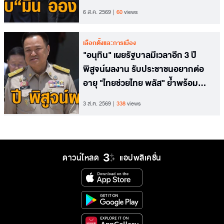
6 ส.ค. 2569
60
views
เลือกตั้งและการเมือง
"อนุทิน" เผยรัฐบาลมีเวลาอีก 3 ปี
พิสูจน์ผลงาน รับประชาชนอยากต่อ
อายุ "ไทยช่วยไทย พลัส" ย้ำพร้อม
พิจารณา
3 ส.ค. 2569
338
views
ดาวน์โหลด
แอปพลิเคชั่น