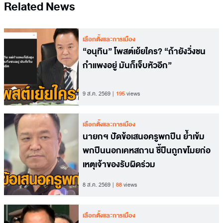
Related News
เลือกตั้งและการเมือง
“อนุทิน” โพสต์เย้ยใคร? “ถ้ายังวิ่งชน
กำแพงอยู่ มันก็เจ็บหัวอีก”
9 ส.ค. 2569
195
views
เลือกตั้งและการเมือง
นายกฯ ปัดข้อเสนอครูพกปืน ย้ำเข้ม
พกปืนนอกเคหสถาน ชี้ปืนถูกขโมยก่อ
เหตุเจ้าของรับผิดร่วม
8 ส.ค. 2569
88
views
เลือกตั้งและการเมือง