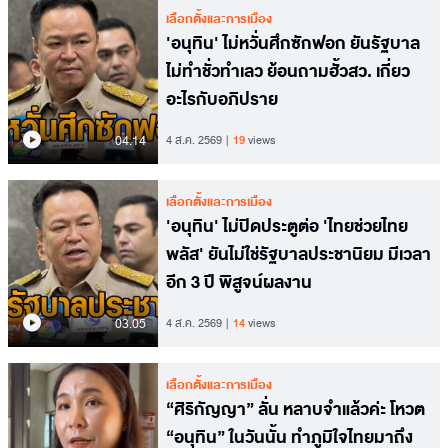
เลือกตั้งและการเมือง
'อนุทิน' ไม่หวั่นศึกซักฟอก ยันรัฐบาล
ไม่ทำชั่วทำเลว ย้อนถามฮั้วสว. เกี่ยว
อะไรกับอภิปราย
04.14
4 ส.ค. 2569
19
views
เลือกตั้งและการเมือง
'อนุทิน' ไม่ปิดประตูต่อ 'ไทยช่วยไทย
พลัส' ยันไม่ใช่รัฐบาลประชานิยม มีเวลา
อีก 3 ปี พิสูจน์ผลงาน
03.05
4 ส.ค. 2569
14
views
เลือกตั้งและการเมือง
“ศิริกัญญา” ลั่น หลาบจำแล้วค่ะ โหวต
“อนุทิน” ในวันนั้น ทำภูมิใจไทยมาถึง