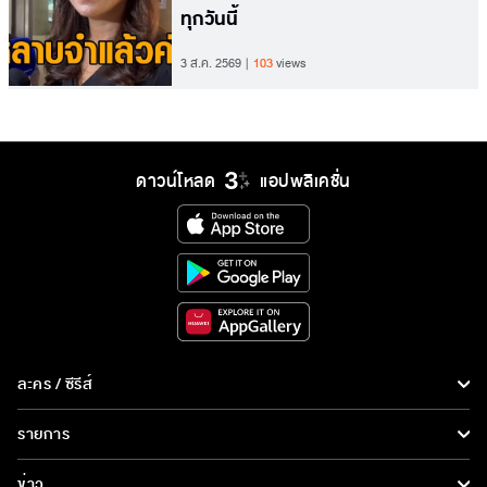
ทุกวันนี้
3 ส.ค. 2569
103
views
ดาวน์โหลด
แอปพลิเคชั่น
ละคร / ซีรีส์
ละคร/ซีรีส์
รายการ
ซีรีส์นานาชาติ
รายการทั้งหมด
ข่าว