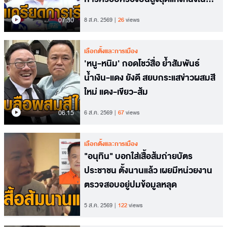
อาเซียน
07.30
8 ส.ค. 2569
26
views
เลือกตั้งและการเมือง
'หนู-หนิม' กอดโชว์สื่อ ย้ำสัมพันธ์
น้ำเงิน-แดง ยังดี สยบกระแสข่าวผสมสี
ใหม่ แดง-เขียว-ส้ม
06.15
6 ส.ค. 2569
67
views
เลือกตั้งและการเมือง
"อนุทิน" บอกใส่เสื้อส้มถ่ายบัตร
ประชาชน ตั้งนานแล้ว เผยมีหน่วยงาน
ตรวจสอบอยู่ปมข้อมูลหลุด
5 ส.ค. 2569
122
views