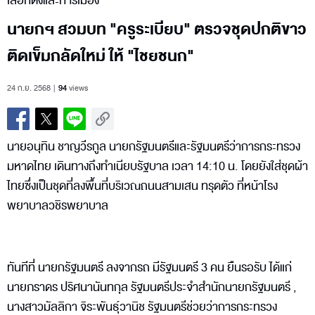
เลือกตั้งและการเมือง
นายกฯ สวมบท "ครูระเบียบ" ตรวจชุดปกติขาว
ติดเข็มกลัดใหม่ ให้ "ไชยชนก"
24 ก.ย. 2568
94
views
นายอนุทิน ชาญวีรกูล นายกรัฐมนตรีและรัฐมนตรีว่าการกระทรวง
มหาดไทย เดินทางถึงทำเนียบรัฐบาล เวลา 14:10 น. โดยยังใส่ชุดผ้า
ไทยซึ่งเป็นชุดที่ลงพื้นที่บริเวณถนนสามเสน ทรุดตัว ที่หน้าโรง
พยาบาลวชิรพยาบาล
ทันทีที่ นายกรัฐมนตรี ลงจากรถ มีรัฐมนตรี 3 คน ยืนรอรับ ได้แก่
นายภราดร ปริศนานันทกุล รัฐมนตรีประจำสำนักนายกรัฐมนตรี ,
นางสาวมัลลิกา จิระพันธุ์วานิช รัฐมนตรีช่วยว่าการกระทรวง