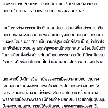
ข้อความ อาทิ “มุกดาหารรักทักษิณ” และ “อีสานคิดถึงนายกฯ
ทักษิณ” ท่ามกลางสภาพอากาศที่ร้อนจัดตลอดช่วงเช้า
โดยในระหว่างการรวมตัว ตัวแทนกลุ่มบางส่วนได้ขึ้นกล่าวปราศรัย
บนรถกระบะที่จอดริมถนน พร้อมแสดงจุดยืนสนับสนุนนายทักษิณ
ชินวัตร โดยระบุว่า “ท่านเป็นนายกรัฐมนตรีที่ดีที่สุด เป็นผู้นำที่เข้าใจ
และเข้าถึงประชาชน ดูแลทุกข์สุขของคนไทยทุกกลุ่ม” พร้อมยืนยันว่า
ในการเลือกตั้งครั้งหน้า จะไม่สนับสนุนพรรคการเมืองที่มีพฤติกรรม
"ขายชาติ" หรือมีนโยบายที่ไม่คำนึงถึงผลประโยชน์ของประเทศชาติ
นอกจากนี้ ยังมีการวิพากษ์พรรคการเมืองบางกลุ่มอย่างรุนแรง
โดยมีถ้อยคำแสดงความไม่พอใจ เช่น “จะไม่เลือกพรรคที่มีหัวใจ
เขมร” ซึ่งแสดงถึงความไม่พึงพอใจในบางนโยบาย หรือท่าทีของ
พรรคการเมืองบางพรรค แม้ถ้อยคำจะมีลักษณะแรง แต่กลุ่มผู้ชุมนุม
ยังคงควบคุมสถานการณ์ให้อยู่ในขอบเขตของการแสดงออกเชิง