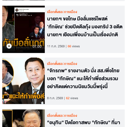
เลือกตั้งและการเมือง
นายกฯ ขอโทษ มือลั่นแชร์โพสต์
'ทักษิณ' ช่วยปิดดีลกุ้ง มองทริป 3 อดีต
นายกฯ เยือนเพื่อนบ้านเป็นเรื่องปกติ
07.00
11 ก.ค. 2569
66
views
เลือกตั้งและการเมือง
“จักรภพ” รายงานตัว นั่ง สส.เพื่อไทย
บอก “ทักษิณ” แนะให้ทำเพื่อส่วนรวม
อย่าคิดแต่ความนิยมวันนี้พรุ่งนี้
8 ก.ค. 2569
62
views
เลือกตั้งและการเมือง
“อนุทิน” ปิดโอกาสพบ “ทักษิณ” ที่มา