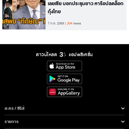
เลยเซีย บอกประชุมยาว หารือปลดล็อก
กุ้งไทย
7 ก.ค. 2569
204
views
ดาวน์โหลด
แอปพลิเคชั่น
ละคร / ซีรีส์
ละคร/ซีรีส์
รายการ
ซีรีส์นานาชาติ