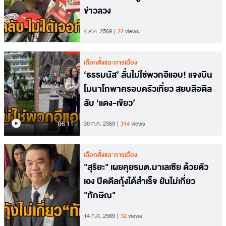
ข่าวลวง
4 ส.ค. 2569
22
views
เลือกตั้งและการเมือง
‘ธรรมนัส’ ลั่นไม่ใช่พวกอีแอบ! แจงบิน
โมนาโกพาครอบครัวเที่ยว สยบลือดีล
ลับ ‘แดง-เขียว’
06.11
30 ก.ค. 2569
314
views
เลือกตั้งและการเมือง
"สุริยะ" เผยคุยรมต.มาเลเซีย ด้วยตัว
เอง ปิดดีลกุ้งได้สำเร็จ ยันไม่เกี่ยว
"ทักษิณ"
14 ก.ค. 2569
32
views