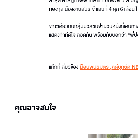
ล่าสุด ศาลฎีกาพิพากษาแก้ ยกฟ้อง น.ส.อัญชะล
ทองกุล น้องชายสนธิ จำเลยที่ 4 คุก 6 เดือน
ขณะเดียวกันกลุ่มมวลชนจำนวนหนึ่งที่เดินทางม
แสดงท่าทีดีใจ กอดกัน พร้อมกับบอกว่า “พี่ป
แท็กที่เกี่ยวข้อง
ม็อบพันธมิตร
,
คดีบุกยึด N
คุณอาจสนใจ