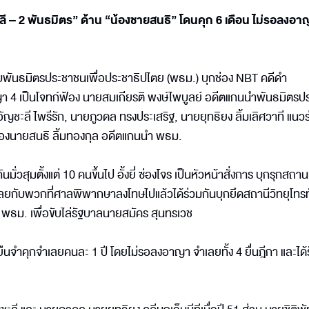
 – 2 พันธมิตร” ด้าน “น้องชายสนธิ” โดนคุก 6 เดือน ไม่รอลงอา
ันธมิตรประชาชนเพื่อประชาธิปไตย (พธม.) บุกช่อง NBT คดีดำ
า 4 เป็นโจทก์ฟ้อง นายสมเกียรติ พงษ์ไพบูลย์ อดีตแกนนำพันธมิตร
อัญชะลี ไพรีรัก, นายภูวดล ทรงประเสริฐ, นายยุทธิยง ลิ้มเลิศวาที แนว
ยของนายสนธิ ลิ้มทองกุล อดีตแกนนำ พธม.
่วสุมตั้งแต่ 10 คนขึ้นไป อั้งยี่ ซ่องโจร เป็นหัวหน้าสั่งการ บุกรุกสถานท
ำเลยกับพวกที่ศาลพิพากษาลงโทษไปแล้วได้ร่วมกันบุกยึดสถานีวิทยุโทรท
ง พธม. เพื่อขับไล่รัฐบาลนายสมัคร สุนทรเวช
ยืนจำคุกจำเลยคนละ 1 ปี โดยไม่รอลงอาญา จำเลยทั้ง 4 ยื่นฎีกา และได้