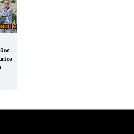
มิตร
นเมือง
ม