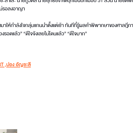
ี และ นายภูวดล นายยุทธิยง คดีบุกเอ็นบีทีเมื่อปี 51 ส่วน นายชิติพัทธ
 ไม่รอลงอาญา
าให้กำลังใจกลุ่มแกนนำตั้งแต่เช้า ทันทีที่รู้ผลคำพิพากษาของศาลฎีกา 
องรอดแล้ว” “ดีใจจังเลยไม่โดนแล้ว” “ดีใจมาก”
BT
,
ปอง อัญชะลี