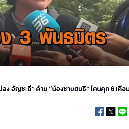
ง อัญชะลี” ด้าน “น้องชายสนธิ” โดนคุก 6 เดือน