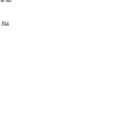
์ ลิ้ม
ก็ได้