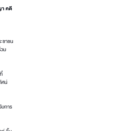
ญา คดี
ประชาชน
ร่วม
ี่
ัศน์
รับการ