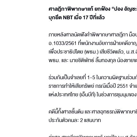
ศาลฎีกาพิพากษาแก้ ยกฟ้อง “ปอง อัญชะลี
บุกยึด NBT เมื่อ 17 ปีที่แล้ว
ภายหลังศาลนัดฟังคำพิพากษาศาลฎีกา ม็อบพ
อ.1033/2561 ที่พนักงานอัยการฝ่ายคดีอาญ
เพื่อประชาธิปไตย (พธม.) เสียชีวิตแล้ว, น.ส.
พธม. และ นายชิติพัทธ์ ลิ้มทองกุล น้องชา
ร่วมกันเป็นจำเลยที่ 1-5 ในความผิดฐานร่วมกันมั
ราชการทำให้เสียทรัพย์ กรณีเมื่อปี 2551 จ
แห่งประเทศไทย (เอ็นบีที) ในช่วงการชุมนุมขอ
คดีนี้ทั้งศาลชั้นต้น และศาลอุทธรณ์พิพากษา
ประกันตัวคนละ 2 แสนบาท