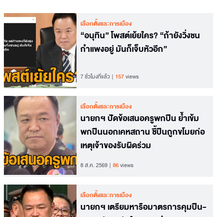
เลือกตั้งและการเมือง
“อนุทิน” โพสต์เย้ยใคร? “ถ้ายังวิ่งชน
กำแพงอยู่ มันก็เจ็บหัวอีก”
7 ชั่วโมงที่แล้ว
157
views
เลือกตั้งและการเมือง
นายกฯ ปัดข้อเสนอครูพกปืน ย้ำเข้ม
พกปืนนอกเคหสถาน ชี้ปืนถูกขโมยก่อ
เหตุเจ้าของรับผิดร่วม
8 ส.ค. 2569
86
views
เลือกตั้งและการเมือง
นายกฯ เตรียมหารือมาตรการคุมปืน-