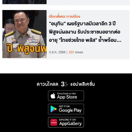
เลือกตั้งและการเมือง
"อนุทิน" เผยรัฐบาลมีเวลาอีก 3 ปี
พิสูจน์ผลงาน รับประชาชนอยากต่อ
อายุ "ไทยช่วยไทย พลัส" ย้ำพร้อม
พิจารณา
3 ส.ค. 2569
337
views
ดาวน์โหลด
แอปพลิเคชั่น