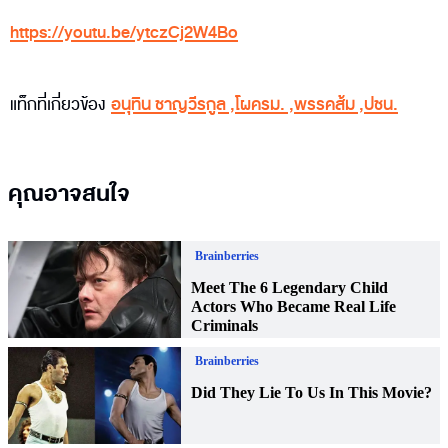
https://youtu.be/ytczCj2W4Bo
แท็กที่เกี่ยวข้อง
อนุทิน ชาญวีรกูล
,
โผครม.
,
พรรคส้ม
,
ปชน.
คุณอาจสนใจ