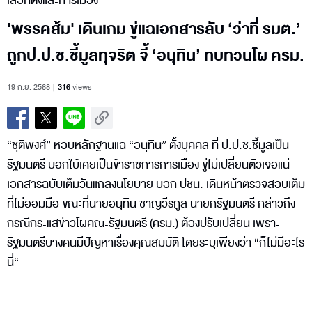
เลือกตั้งและการเมือง
'พรรคส้ม' เดินเกม ขู่แฉเอกสารลับ ‘ว่าที่ รมต.’
ถูกป.ป.ช.ชี้มูลทุจริต จี้ ‘อนุทิน’ ทบทวนโผ ครม.
19 ก.ย. 2568
316
views
“ชุติพงศ์” หอบหลักฐานแฉ “อนุทิน” ตั้งบุคคล ที่ ป.ป.ช.ชี้มูลเป็น
รัฐมนตรี บอกใบ้เคยเป็นข้าราชการการเมือง ขู่ไม่เปลี่ยนตัวเจอแน่
เอกสารฉบับเต็มวันแถลงนโยบาย บอก ปชน. เดินหน้าตรวจสอบเต็ม
ที่ไม่ออมมือ ขณะที่นายอนุทิน ชาญวีรกูล นายกรัฐมนตรี กล่าวถึง
กรณีกระแสข่าวโผคณะรัฐมนตรี (ครม.) ต้องปรับเปลี่ยน เพราะ
รัฐมนตรีบางคนมีปัญหาเรื่องคุณสมบัติ โดยระบุเพียงว่า “ก็ไม่มีอะไร
นี่“