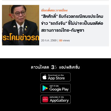
เลือกตั้งและการเมือง
​"สีหศักดิ์" รับกังวลกรณีเขมรประโคม
ข่าว "รถถังจีน" ชี้ไม่น่าจะเป็นผลดีต่อ
สถานการณ์ไทย-กัมพูชา
20 ก.ค. 2569
89
views
ดาวน์โหลด
แอปพลิเคชั่น