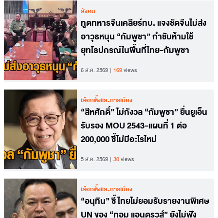
สังคม
ทูตทหารจีนเคลียร์ทบ. แจงชัดจีนไม่ส่ง
อาวุธหนุน “กัมพูชา” กำชับห้ามใช้
ยุทโธปกรณ์ในพื้นที่ไทย-กัมพูชา
6 ส.ค. 2569
169
views
เลือกตั้งและการเมือง
“สีหศักดิ์” ไม่กังวล “กัมพูชา” ยื่นยูเอ็น
รับรอง MOU 2543-แผนที่ 1 ต่อ
200,000 ชี้ไม่มีอะไรใหม่
5 ส.ค. 2569
30
views
เลือกตั้งและการเมือง
“อนุทิน” ชี้ ไทยไม่ยอมรับรายงานพิเศษ
UN ของ “ทอม แอนดรูวส์” ยังไม่ฟัง