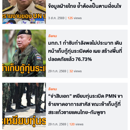
ข้อมูลฝ่ายไทย ย้ำต้องเป็นตามเงื่อนไข
3 ส.ค. 2569
125
views
สังคม
มทภ.1 กำชับกำลังพลไม่ประมาท เดิน
หน้าเก็บกู้ทุ่นระเบิดต่อ เผย สร้างพื้นที่
ปลอดภัยแล้ว 76.73%
29 ก.ค. 2569
32
views
สังคม
“จ่าสิบเอก” เหยียบทุ่นระเบิด PMN ขา
ซ้ายขาดอาการสาหัส ขณะเข้าเก็บกู้ที่
สระแก้วชายแดนไทย-กัมพูชา
29 ก.ค. 2569
120
views