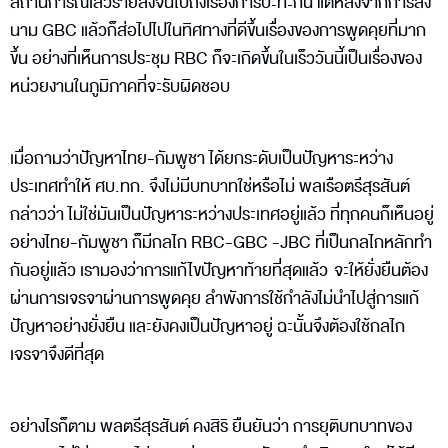
สถานการณ์เลวร้ายลงจนไปถึงเรื่องการปะทะกัน แต่หลังจากการลง
นาม GBC แล้วก็ส่อไปไปในทิศทางที่ดีขึ้นเรื่องของการพูดคุยที่มาก
ขึ้น อย่างที่เห็นการประชุม RBC ก็จะเกิดขึ้นในเร็ววันนี้เป็นเรื่องของ
หน่วยงานในภูมิภาคที่จะรับผิดชอบ
เมื่อถามว่าปัญหาไทย-กัมพูชา ได้ยกระดับเป็นปัญหาระหว่าง
ประเทศทำให้ ศบ.ทก. จึงไม่มีบทบาทใช่หรือไม่ พลเรือตรีสุรสันต์
กล่าวว่า ไม่ใช่มันเป็นปัญหาระหว่างประเทศอยู่แล้ว ที่ทุกคนก็เห็นอยู่
อย่างไทย-กัมพูชา ก็มีกลไก RBC-GBC -JBC ที่เป็นกลไกหลักทำ
กันอยู่แล้ว เรามองว่าการแก้ไขปัญหาท้ายที่สุดแล้ว จะให้ยั่งยืนต้อง
ผ่านการเจรจาผ่านการพูดคุย ลำพังการใช้กำลังไม่นำไปสู่การแก้
ปัญหาอย่างยั่งยืน และยังคงเป็นปัญหาอยู่ ฉะนั้นจึงต้องใช้กลไก
เจรจาจึงดีที่สุด
อย่างไรก็ตาม พลตรีสุรสันต์ คงสิริ ยืนยันว่า การยุติบทบาทของ