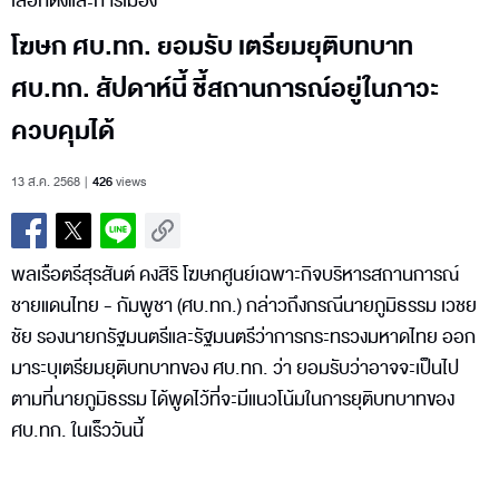
เลือกตั้งและการเมือง
โฆษก ศบ.ทก. ยอมรับ เตรียมยุติบทบาท
ศบ.ทก. สัปดาห์นี้ ชี้สถานการณ์อยู่ในภาวะ
ควบคุมได้
13 ส.ค. 2568
426
views
พลเรือตรีสุรสันต์ คงสิริ โฆษกศูนย์เฉพาะกิจบริหารสถานการณ์
ชายแดนไทย - กัมพูชา (ศบ.ทก.) กล่าวถึงกรณีนายภูมิธรรม เวชย
ชัย รองนายกรัฐมนตรีและรัฐมนตรีว่าการกระทรวงมหาดไทย ออก
มาระบุเตรียมยุติบทบาทของ ศบ.ทก. ว่า ยอมรับว่าอาจจะเป็นไป
ตามที่นายภูมิธรรม ได้พูดไว้ที่จะมีแนวโน้มในการยุติบทบาทของ
ศบ.ทก. ในเร็ววันนี้