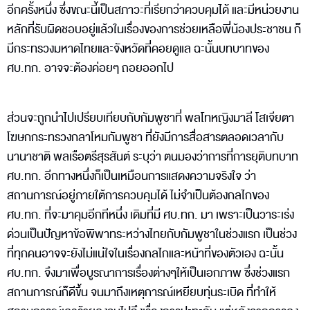
อีกครั้งหนึ่ง ซึ่งขณะนี้เป็นสภาวะที่เรียกว่าควบคุมได้ และมีหน่วยงาน
หลักที่รับผิดชอบอยู่แล้วในเรื่องของการช่วยเหลือพี่น้องประชาชน ก็
มีกระทรวงมหาดไทยและจังหวัดที่คอยดูแล ฉะนั้นบทบาทของ
ศบ.ทก. อาจจะต้องค่อยๆ ถอยออกไป
ส่วนจะถูกนำไปเปรียบเทียบกับกัมพูชาที่ พลโทหญิงมาลี โสเจียตา
โฆษกกระทรวงกลาโหมกัมพูชา ที่ยังมีการสื่อสารตลอดเวลากับ
นานาชาติ พลเรือตรีสุรสันต์ ระบุว่า ตนมองว่าการที่การยุติบทบาท
ศบ.ทก. อีกทางหนึ่งก็เป็นเหมือนการแสดงความจริงใจ ว่า
สถานการณ์อยู่ภายใต้การควบคุมได้ ไม่จำเป็นต้องกลไกของ
ศบ.ทก. ที่จะมาคุมอีกทีหนึ่ง เดิมที่มี ศบ.ทก. มา เพราะเป็นวาระเร่ง
ด่วนเป็นปัญหาข้อพิพาทระหว่างไทยกับกัมพูชาในช่วงแรก เป็นช่วง
ที่ทุกคนอาจจะยังไม่แน่ใจในเรื่องกลไกและหน้าที่ของตัวเอง ฉะนั้น
ศบ.ทก. จึงมาเพื่อบูรณาการเรื่องต่างๆให้เป็นเอกภาพ ซึ่งช่วงแรก
สถานการณ์ก็ดีขึ้น จนมาถึงเหตุการณ์เหยียบทุ่นระเบิด ที่ทำให้