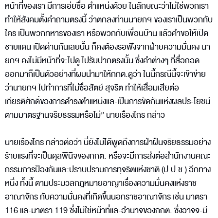
หน้าที่ของเรา มีการเอ่ยชื่อ ตำแหน่งด้วย ในลักษณะว่าไม่ใช่พวกเรา
ทำให้สังคมตั้งคำถามตรงนี้ ว่าตกลงท่านนายกฯ ของเราเป็นพวกกับ
ใคร เป็นพวกทหารของเรา หรือพวกกับเพื่อนบ้าน แล้วคำขอให้เปิด
ชายแดน เปิดด่านกันเลยนั้น ก็คงต้องรอฟังจากฝ่ายความมั่นคง นา
ยกฯ คงไม่มีหน้าที่จะไปดู ไปรับปากตรงนั้น ซึ่งคำต่างๆ ที่สื่อถอด
ออกมาก็เป็นตัวอย่างที่ผมนำมาให้กกต.ดูว่า ในนี้กรณีนี้จะเข้าข่าย
ว่านายกฯ ไปทำการที่ไม่ซื่อสัตย์ สุจริต ทำให้เสื่อมเสียต่อ
เกียรติศักดิ์ของการดำรงตำแหน่งและเป็นการขัดกันแห่งผลประโยชน์
ตามมาตรฐานจริยธรรมหรือไม่” นายเรืองไกร กล่าว
นายเรืองไกร กล่าวต่อว่า นี่ยังไม่ได้พูดถึงการฝ่าฝืนจริยธรรมอย่าง
ร้ายแรงที่จะเป็นดุลพินิจของกกต. หรือจะมีการส่งต่อสำนักงานคณะ
กรรมการป้องกันและปราบปรามการทุจริตแห่งชาติ (ป.ป.ช.) อีกทาง
หนึ่ง ทั้งนี้ ตามประมวลกฎหมายอาญาเรื่องความมั่นคงแห่งราช
อาณาจักร กับความมั่นคงที่เกิดขึ้นนอกราชอาณาจักร เช่น มาตรา
116 และมาตรา 119 ซึ่งไม่ใช่หน้าที่และอำนาจของกกต. ซึ่งอาจจะมี