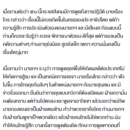
เมื่อถามต่อว่า ขณะนี้กระแสสังคมมีการพูดถึงการปฏิวัติ นายเรือง
ไกร กล่าวว่า เรื่องนี้ไม่ควรเกิดขึ้นในครรลองประชาธิปไตย แต่ถ้า
ความรู้สึก การประเมินตัวเองของนายกฯ และมีเสียงสะท้อนแบบนี้
ท่านก็ควรจะรับรู้ว่า ควรจะพิจารณาตัวเอง ดีที่สุด แต่ถ้ารอจนเป็น
คดีความต่างๆ ท่านอายุยังน้อย ลูกยังเล็ก เพราะความมั่นคงเป็น
เรื่องใหญ่มาก
เมื่อถามว่า นายกฯ ระบุว่า การพูดคุยเพื่อให้เกิดผลดีต่อประเทศไม่
ให้เกิดการสู้รบ และเป็นเทคนิคการเจรจา นายเรืองไกร กล่าวว่า ฟัง
ไม่ขึ้น การโทรคุยกันลับๆ ในตำแหน่งนายกฯ กับนายฮุนเซน และมี
ข่าวรั่วออกมา ยืนยันว่าการคุยแบบทวิภาคีต้องเปิดเผย ฝ่ายความั่น
คงต้องทราบ แต่ท่านไปตกลง และพูดจาเอาใจเขา แล้วบอกว่าแม่ทัพ
นายกองของเราเป็นฝ่ายตรงข้าม คำว่าพวกเราคือใคร ท่านนายกฯ
กับฝ่ายกัมพูชาเป็ฯพวกเดียว แล้วฝ่ายคนไทยไม่ใช่พวกท่าน มัน
ทำให้คนไทยรู้สึก บางครั้งการพูดต้องคิด ทักษะการพูดหากคนที่