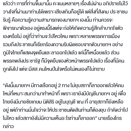
แล้วว่า การที่ท่านขึ้นมานั้น คะแนนหลายๆ เรื่องไม่ผ่าน อภิปรายไม่ไว้
วางใจที่ผ่านมาท่านได้เพราะเสียงเกินก็อยู่ได้ แต่สิ่งที่สังคม ประชาชน
รับรู้ คือความรู้ความสามารถของนายกฯ เองนั้น ท่านควรจะ
พิจารณาตัวเอง อยู่ตรงนี้รังแต่จะก่อให้เกิดความรู้สึกลำบากใจตัว
เองหรือไม่ อยู่ที่ว่าท่านจะไปไหวไหม เพราะหลายพรรคการเมือง
รวมถึงประชาชนก็เรียกร้องความรับผิดชอบจากตัวนายกฯ อย่าง
ภูมิใจไทยก็แสดงจุดยืนและลาออกไปแล้ว แค่นี้ก็เหนื่อยแล้ว ส่วน
พรรคพลังประชารัฐ ก็มีจุดยืนของหัวหน้าพรรคไปแล้ว เรื่องที่มีคน
ถูกดึงไป แต่จะมีสส.คนไหนปันใจหรือไม่ตนเองก็ไม่ทราบ
“ดังนั้นนายกฯ มีทางเลือกอยู่ 2 ทาง ไม่ยุบสภาก็ลาออกแล้วให้คน
ใหม่ที่เหมาะสมกว่ามาทำหน้าที่ เพราะเรายังมีบัญชีนายกฯ อยู่ เพื่อ
ไทยยังมีนายชัยเกษม นิติสิริ อยู่ในบุญชี ขณะที่ อายุสภาก็ยังเหลือ
อยู่ แต่ถ้าท่านมั่นใจว่าจะให้ประชาชนตัดสินท่านก็ต้องยุบ ถ้าคิดว่าไป
ไม่ไหว แล้วสภายังไม่มีความเห็นอะไรท่านก็ลาออก” นายเรืองไกร
กล่าว