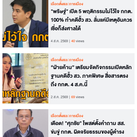
เลือกตั้งและการเมือง
"พริษฐ์" เปิด 5 พฤติกรรมไม่ไว้ใจ กกต.
100% ทำคดีฮั้ว สว. ลั่นแค่มีเหตุอันควร
เชื่อก็ส่งศาลได้
4 ส.ค. 2569
40
views
เลือกตั้งและการเมือง
“ฝ่ายค้าน” เตรียมจัดกิจกรรมเปิดหลัก
ฐานคดีฮั้ว สว. ภาคพิเศษ สื่อสารตรง
ถึง กกต. 4 ส.ค.นี้
2 ส.ค. 2569
69
views
เลือกตั้งและการเมือง
เดือด! "ศุภชัย" โพสต์ตั้งคำถาม สส.
ข่มขู่ กกต. ผิดจริยธรรมของผู้ดำรง