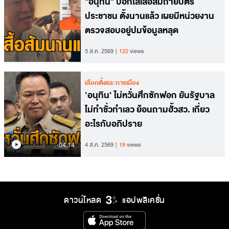
"อนุทิน" บอกใส่เสื้อส้มถ่ายบัตร
ประชาชน ตั้งนานแล้ว เผยมีหน่วยงาน
ตรวจสอบอยู่ปมข้อมูลหลุด
5 ส.ค. 2569
122
views
เลือกตั้งและการเมือง
'อนุทิน' ไม่หวั่นศึกซักฟอก ยันรัฐบาล
ไม่ทำชั่วทำเลว ย้อนถามฮั้วสว. เกี่ยว
อะไรกับอภิปราย
04.14
4 ส.ค. 2569
19
views
ดาวน์โหลด
แอปพลิเคชั่น