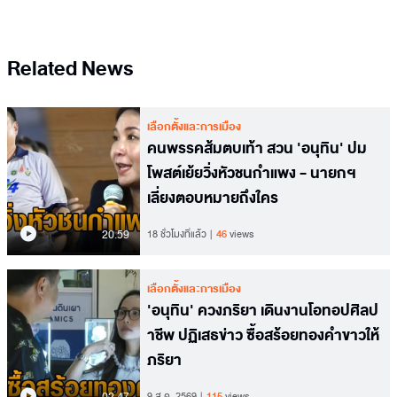
Related News
เลือกตั้งและการเมือง
คนพรรคส้มตบเท้า สวน 'อนุทิน' ปม
โพสต์เย้ยวิ่งหัวชนกำแพง - นายกฯ
เลี่ยงตอบหมายถึงใคร
20.59
18 ชั่วโมงที่แล้ว
46
views
เลือกตั้งและการเมือง
'อนุทิน' ควงภริยา เดินงานโอทอปศิลป
าชีพ ปฏิเสธข่าว ซื้อสร้อยทองคำขาวให้
ภริยา
02.47
9 ส.ค. 2569
115
views