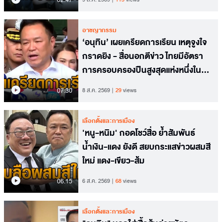
อาชญากรรม
‘อนุทิน’ เผยเครียดการเรียน เหตุจูงใจ
กราดยิง - สื่อนอกตีข่าว ไทยมีอัตรา
การครอบครองปืนสูงสุดแห่งหนึ่งใน
อาเซียน
07.30
8 ส.ค. 2569
29
views
เลือกตั้งและการเมือง
'หนู-หนิม' กอดโชว์สื่อ ย้ำสัมพันธ์
น้ำเงิน-แดง ยังดี สยบกระแสข่าวผสมสี
ใหม่ แดง-เขียว-ส้ม
06.15
6 ส.ค. 2569
68
views
เลือกตั้งและการเมือง