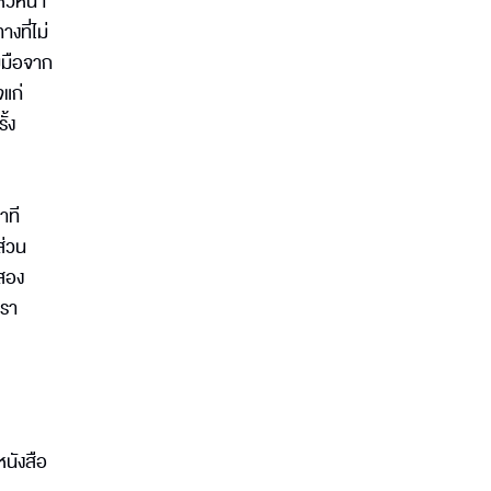
หัวหน้า
ที่ไม่
วมมือจาก
จแก่
ั้ง
าที
ส่วน
งสอง
เรา
หนังสือ