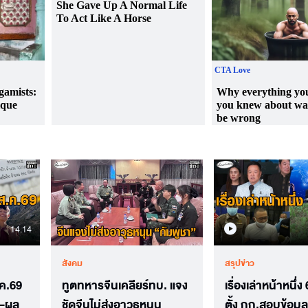
14.14
สังคม
สรุปข่าว
ส.ค.69
ทูตทหารจีนเคลียร์ทบ. แจง
เรื่องเล่าหน้าหนึ่
ย-ผล
ชัดจีนไม่ส่งอาวุธหนุน
ตั้ง กก.สอบข้อมูลร