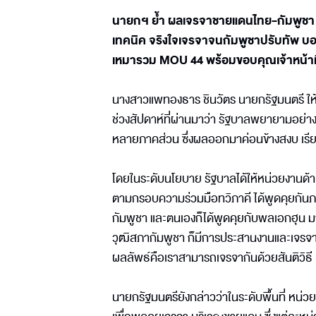
นายกฯ ย้ำ ผลเจรจาชายแดนไทย-กัมพูชา เรีย
เทคนิค จริงใจเจรจาจนกัมพูชาปรับทัพ บอกร
เหมารวม MOU 44 พร้อมขอบคุณเจ้าหน้าที่
นางสาวแพทองธาร ชินวัตร นายกรัฐมนตรี ให
ช่วงสัปดาห์ที่ผ่านมาว่า รัฐบาลพยายามอย่าง
หลายภาคส่วน ซึ่งผลออกมาค่อนข้างสงบ เรีย
โดยในระดับนโยบาย รัฐบาลได้ให้หน่วยงานด้
ตามกรอบความร่วมมือทวิภาคี ได้พูดคุยกันภา
กัมพูชา และตนเองก็ได้พูดคุยกับพลเอกฮุน 
วุฒิสภากัมพูชา ก็มีการประสานงานและเจรจา
ผลลัพธ์คือเราสามารถเจรจากันด้วยสันติวิธี ทำ
นายกรัฐมนตรียังกล่าวว่าในระดับพื้นที่ หน่