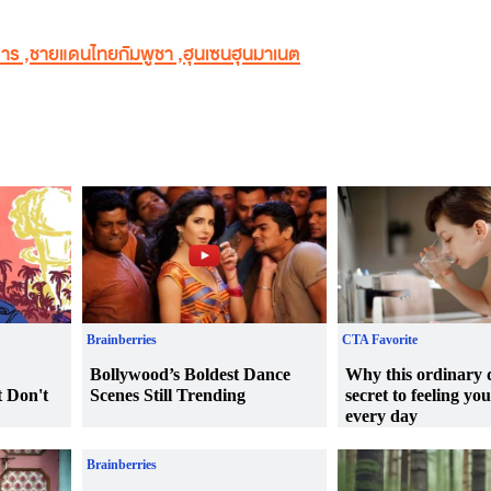
ธาร
,
ชายแดนไทยกัมพูชา
,
ฮุนเซนฮุนมาเนต