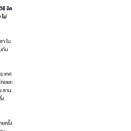
ธี งัด
 ไม่
ชา ใน
มกัน
ประเทศ
งไทยและ
ประธาน
่ง
ยครั้ง