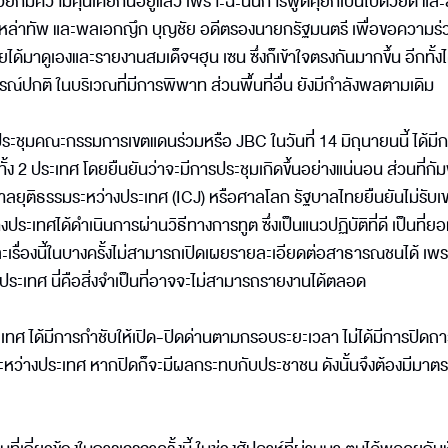
วยก็มีความคุ้นเคยกันอยู่แล้ว เพราะฉะนั้นการพูดคุยก็เป็นไปด้วยดี แล
รเหล่าทัพ และพลเอกญึก บุญชัย อดีตรองนายกรัฐมนตรี เพื่อขอความร่
ด้มาดูเองและรายงานสมเด็จฯฮุน เซน ซึ่งก็เข้าใจตรงกันมากขึ้น อีกทั้งไ
ณ์ปกติ ในบริเวณที่มีการพิพาท ส่วนพื้นที่อื่น ยังมีกำลังพลตามเดิม
ประชุมคณะกรรมการเขตแดนร่วมหรือ JBC ในวันที่ 14 มิถุนายนนี้ ได้มี
ง 2 ประเทศ โดยยืนยันว่าจะมีการประชุมเกิดขึ้นอย่างแน่นอน ส่วนที่กัม
าลยุติธรรมระหว่างประเทศ (ICJ) หรือศาลโลก รัฐบาลไทยยืนยันไม่รับเ
เทศได้ดำเนินการผ่านวิธีทางการทูต ซึ่งเป็นแนวปฏิบัติที่ดี เป็นที่ย
รื่องนี้ในบางครั้งไม่สามารถเปิดเผยรายละเอียดต่อสาธารณชนได้ เพร
 ประเทศ นี่คือสิ่งจำเป็นที่อาจจะไม่สามารถรายงานได้ตลอด
ะเทศ ได้มีการกำชับให้เปิด-ปิดด่านตามกรอบระยะเวลา ไม่ได้มีการปิด
ระหว่างประเทศ หากปิดก็จะมีผลกระทบกับประชาชน ดังนั้นจึงต้องมีมาต