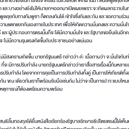
ี่เกี่ยวข้องในการเจรจาครั้งนี้ ในช่วงสัปดาห์ที่ผ่านมา ตนได้พูดคุยกับ
 และบางอย่างยังไม่ให้นายกฯออกมาเปิดเผยเพราะจะเกิดผลกระทบในทาง
งได้พูดคุยกับทางกัมพูชา ก็ตกลงกันได้ เข้าใจซึ่งกันและกัน และขอความร่
้างความแตกแยกกันเองภายในประเทศ เพื่อให้เกิดความมั่นคงและความมั่นใ
ิธี และผู้ประกอบการตรงนั้นก็จะได้มีความมั่นใจ และรัฐบาลขอยืนยันอีกคร
่าจะไม่มีความรุนแรงเกิดขึ้นกับประชาชนอย่างแน่นอน
่มีสงครามเกิดขึ้น นายกรัฐมนตรี กล่าวว่า ค่ะ เมื่อถามว่า จะมั่นใจกับท่
 ที่จะมีการปรับกำลัง นายกรัฐมนตรีกล่าวว่าเราสื่อสารเรื่องนี้กันหลาย
รปรับกำลัง โดยจากการคุยเป็นการปรับกำลังทั้งคู่ เป็นการให้เกียรติทั้
นกัน ขณะเดียวกันเราก็พร้อมรับมือเช่นกัน ไม่ว่าจะเป็นการปะทะแบบไหน
ีเหตุการณ์ก็ต้องเตรียมความพร้อม
นธิลิ้มทองกุลได้ยื่นหนังสือเรียกร้องรัฐบาลรักษาอธิปไตยตรงนี้ได้เห็น