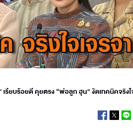
เรียบร้อยดี คุยตรง “พ่อลูก ฮุน” งัดเทคนิคจริงใ