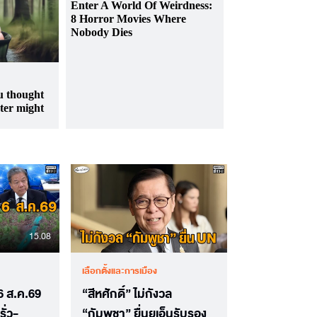
15.08
เลือกตั้งและการเมือง
ง 6 ส.ค.69
“สีหศักดิ์” ไม่กังวล
ั่ว-
“กัมพูชา” ยื่นยูเอ็นรับรอง