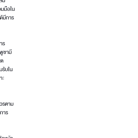
ะสม
วมมือใน
ด้มีการ
การ
พูชามี
ขต
อมรับใน
าะ
ถาวรตาม
รการ