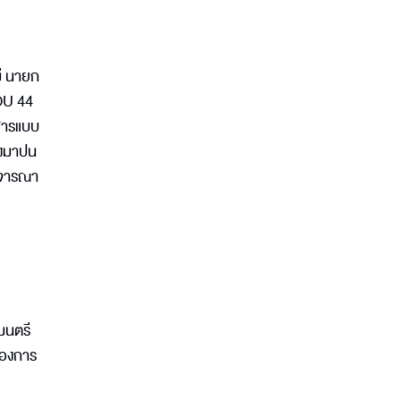
ม่ นายก
MOU 44
อสารแบบ
่องมาปน
พิจารณา
มนตรี
้องการ