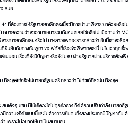
วแต่ยังไม่ได้เห็นหนังสือ รัฐบาลรับฟังทุกความคิดเห็น ขณะเดียวกันทาง
ข้อเสนอ
MOU 44 ที่ต้องการให้รัฐบาลยกเลิกตรงนี้จะมีการนำมาพิจารณาด้วยหรือไ
 MOU 43 หมายความว่าจะเอามาเหมารวมกันหมดเลยใช่หรือไม่ เมื่อถามว่า 
าพิจารณายกเลิกเลยหรือไม่ นางสาวแพทองธารกล่าวว่า อันนี้เราขอสื่
อนที่ยืนยันกับทางกัมพูชา ขอโฟกัสที่เรื่องข้อพิพาทตรงนี้ ไม่ใช่เอาทุกเรื
 แต่แน่นอน เรื่องที่ยังมีปัญหาหรือยังไม่จบ ฝ่ายรัฐบาลฝ่ายบริหารต้อง
ม ทีละจุดใช่หรือไม่นายกรัฐมนตรี กล่าวว่า ใช่ค่ะแก้ทีละปม ทีละจุด
ะ สมเด็จฮุนเซน มีไม้เด็ดอะไรไปคุยต่อรอง ถึงได้ยอมปรับกำลัง นายกรัฐ
รามีความจริงใจแบบนี้และไม่ต้องการเห็นคนทั้งสองประเทศมีปัญหากัน ต
กกว่า เพราะไม่อยากให้มาเป็นสนามรบ