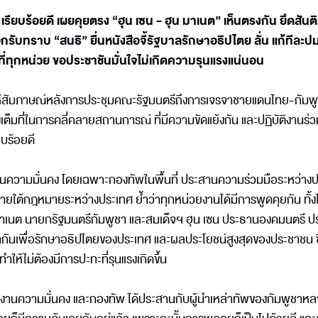
บร้อยดี เผยคุยตรง “ฮุน เซน - ฮุน มาเนต” เห็นตรงกัน ยึดสันติวิ
ับทราบ “สนธิ” ยื่นหนังสือจี้รัฐบาลรักษาอธิปไตย ลั่น แก้ทีละปม
ทุกหน่วย ขอประชาชันมั่นใจไม่เกิดความรุนแรงแน่นอน
้สัมภาษณ์หลังการประชุมคณะรัฐมนตรีถึงการเจรจาชายแดนไทย-กัมพู
เต็มที่ในการคลี่คลายสถานการณ์ ที่มีความขัดแย้งกัน และปฏิบัติงานร่ว
บร้อยดี
านความมั่นคง โดยเฉพาะกองทัพในพื้นที่ ประสานความร่วมมือระหว่าง
ยใต้กฎหมายระหว่างประเทศ ย้ำว่าทุกหน่วยงานได้มีการพูดคุยกัน ทั้
มาเนต นายกรัฐมนตรีกัมพูชา และสมเด็จฯ ฮุน เซน ประธานองคมนตรี 
กันเพื่อรักษาอธิปไตยของประเทศ และผลประโยชน์สูงสุดของประชาชน ซึ
ให้ไม่ต้องมีการปะทะที่รุนแรงเกิดขึ้น
วยงานความมั่นคง และกองทัพ ได้ประสานกับผู้นำเหล่าทัพของกัมพูชาหลา