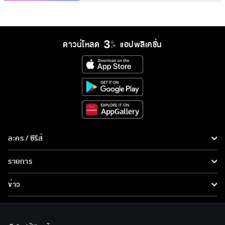
ดาวน์โหลด
แอปพลิเคชั่น
ละคร / ซีรีส์
ละคร/ซีรีส์
รายการ
ซีรีส์นานาชาติ
รายการทั้งหมด
ข่าว
การ์ตูน & เกม
ข่าวทั้งหมด
LIVE
รายการข่าว
ทีวีออนไลน์