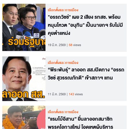
เลือกตั้งและการเมือง
"อรรถวิชช์" เผย 2 เสียง รทสช. พร้อม
หนุนโหวต "อนุทิน" เป็นนายกฯ รับไม่มี
คุยตำแหน่ง
19 มี.ค. 2569
58
views
เลือกตั้งและการเมือง
“พีระพันธุ์” ลาออก สส.เปิดทาง “อรรถ
วิชช์ สุวรรณภักดี” เข้าสภาฯ แทน
11 มี.ค. 2569
143
views
เลือกตั้งและการเมือง
“แรมโบ้อีสาน” ยื่นลาออกสมาชิก
พรรคโอกาสใหม่ โอดเหตุผู้บริหาร