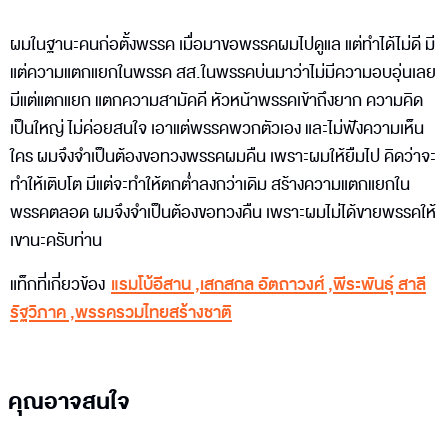
ผมในฐานะคนก่อตั้งพรรค เมื่อมาขอพรรคผมไปดูแล แต่ทำได้ไม่ดี มี
แต่ความแตกแยกในพรรค สส.ในพรรคบ่นมาว่าไม่มีความอบอุ่นเลย
มีแต่แตกแยก แตกความสามัคคี หัวหน้าพรรคเข้าถึงยาก ความคิด
เป็นใหญ่ ไม่ค่อยสนใจ เอาแต่พรรคพวกตัวเอง และไม่ฟังความเห็น
ใคร ผมจึงจำเป็นต้องขอทวงพรรคผมคืน เพราะผมให้ยืมไป คิดว่าจะ
ทำให้เติบโต มีแต่จะทำให้ตกต่ำลงกว่าเดิม สร้างความแตกแยกใน
พรรคตลอด ผมจึงจำเป็นต้องขอทวงคืน เพราะผมไม่ได้ขายพรรคให้
เขานะครับท่าน
แท็กที่เกี่ยวข้อง
แรมโบ้อีสาน
,
เสกสกล อัตถาวงศ์
,
พีระพันธุ์ สาลี
รัฐวิภาค
,
พรรครวมไทยสร้างชาติ
คุณอาจสนใจ