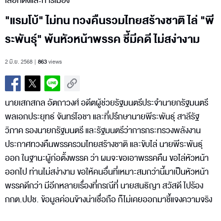
เลือกตั้งและการเมือง
"แรมโบ้" ไม่ทน ทวงคืนรวมไทยสร้างชาติ ไล่ "พี
ระพันธุ์" พ้นหัวหน้าพรรค ชี้มีคดี ไม่สง่างาม
2 มิ.ย. 2568
863
views
นายเสกสกล อัตถาวงศ์ อดีตผู้ช่วยรัฐมนตรีประจำนายกรัฐมนตรี
พลเอกประยุทธ์ จันทร์โอชา และที่ปรึกษานายพีระพันธุ์ สาลีรัฐ
วิภาค รองนายกรัฐมนตรี และรัฐมนตรีว่าการกระทรวงพลังงาน
ประกาศทวงคืนพรรครวมไทยสร้างชาติ และขับไล่ นายพีระพันธุ์
ออก ในฐานะผู้ก่อตั้งพรรค ว่า ผมจะขอเอาพรรคคืน ขอไล่หัวหน้า
ออกไป ท่านไม่สง่างาม ขอให้คนอื่นที่เหมาะสมกว่านี้มาเป็นหัวหน้า
พรรคดีกว่า มีอีกหลายเรื่องที่กรณีที่ นายสนธิญา สวัสดี ไปร้อง
กกต.ปปช. ข้อมูลค่อนข้างน่าเชื่อถือ ก็ไม่เคยออกมาชี้แจงความจริง