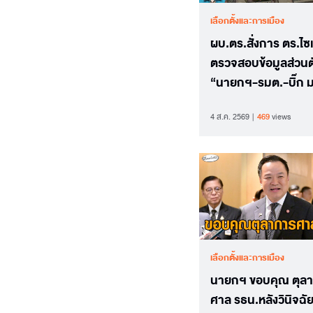
เลือกตั้งและการเมือง
ผบ.ตร.สั่งการ ตร.ไซ
ตรวจสอบข้อมูลส่วนต
“นายกฯ-รมต.-บิ๊ก 
หลุดว่อน
4 ส.ค. 2569
469
views
เลือกตั้งและการเมือง
นายกฯ ขอบคุณ ตุล
ศาล รธน.หลังวินิจฉั