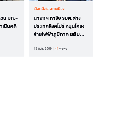
เลือกตั้งและการเมือง
่วน มท.-
นายกฯ หารือ รมต.ต่าง
ดำเนินคดี
ประเทศสิงคโปร์ หนุนโครง
ข่ายไฟฟ้าภูมิภาค เสริม
ความมั่นคงพลังงานและ
13 ก.ค. 2569
44
views
การลงทุน