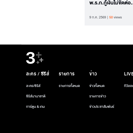
พ.ร.ก.กู้เงินไม่ขัดต่อ
กฎหมาย ยืนยันจะใช้ให้
9 ก.ค. 2569
50
views
ทุกบาท
ละคร / ซีรีส์
รายการ
ข่าว
LIV
ละคร/ซีรีส์
รายการทั้งหมด
ข่าวทั้งหมด
ทีวีออ
ซีรีส์นานาชาติ
รายการข่าว
การ์ตูน & เกม
ข่าวประชาสัมพันธ์