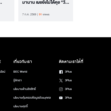
มานาน เผยยังไม่ได้คุย “วัน
คุ้ม
นอร์”
7 ก.ค. 2569
91
views
E
เกี่ยวกับเรา
ติดตามเราได้ที่
นไลน์
BEC World
3Plus
รู้จักเรา
3Plus
นโยบายด้านลิขสิทธิ์
3Plus
นโยบายคุ้มครองข้อมูลส่วนบุคคล
3Plus
นโยบายคุกกี้