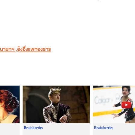
นายกฯ
,
อุ๊งอิ๊งแพทองธาร