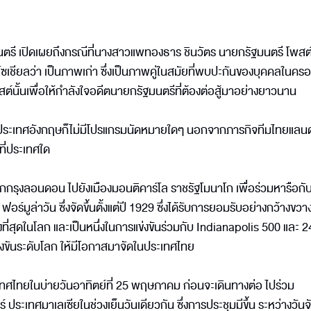
มนตรี เปิดเผยถึงกรณีที่นางสาวแพทองธาร ชินวัตร นายกรัฐมนตรี โพสต
ซเชียลว่า เป็นภาพเก่า ซึ่งเป็นภาพคู่ในสมัยที่พบปะกันของบุคคลในคร
รโพสต์นั้นเพื่อให้กำลังใจอดีตนายกรัฐมนตรีที่ต้องต่อสู้มาอย่างยาวนาน
ปที่ประเทศอังกฤษก็ไม่มีโปรแกรมนัดหมายใดๆ นอกจากภารกิจทีมไทยแลนด์ 
ที่ประเทศใด
ุงลอนดอน ไปยังเมืองมอนติคาร์โล ราชรัฐโมนาโก เพื่อร่วมหารือกับผ
ฟอร์มูล่าวัน ซึ่งจัดขึ้นตั้งแต่ปี 1929 ซึ่งได้รับการยอมรับอย่างกว้างขวาง
ยงที่สุดในโลก และเป็นหนึ่งในการแข่งขันร่วมกับ Indianapolis 500 และ 2
่งขันระดับโลก ให้มีโอกาสมาจัดในประเทศไทย
ศไทยในบ่ายวันอาทิตย์ที่ 25 พฤษภาคม ก่อนจะเดินทางต่อ ไปร่วม
 ประเทศมาเลเซียในช่วงเย็นวันเดียวกัน ซึ่งการประชุมมีขึ้น ระหว่างวันจัน