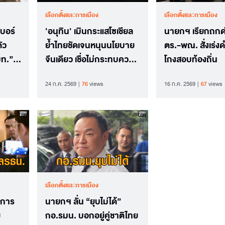
เลือกตั้งและการเมือง
เลือกตั้งและการเมือง
เบอร์
'อนุทิน' เมินกระแสโซเชียล
นายกฯ เรียกถกด
ัว
ย้ำไทยชัดเจนหนุนนโยบาย
ตร.-พณ. สั่งเร่ง
มท.”
จีนเดียว เชื่อไม่กระทบความ
โกงสอบท้องถิ่น
ร่วมมือไทย-ไต้หวัน
24 ก.ค. 2569
76
views
16 ก.ค. 2569
67
views
เลือกตั้งและการเมือง
าการ
นายกฯ ลั่น “ยุบไม่ได้”
ย
กอ.รมน. บอกอยู่คู่ชาติไทย