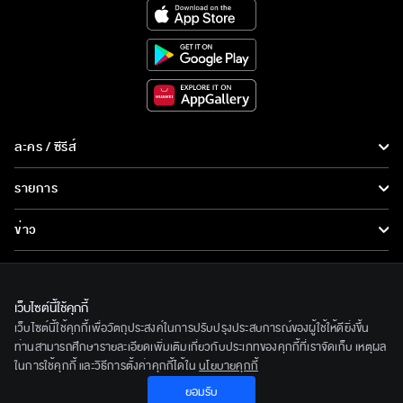
ละคร / ซีรีส์
ละคร/ซีรีส์
รายการ
ซีรีส์นานาชาติ
รายการทั้งหมด
ข่าว
การ์ตูน & เกม
ข่าวทั้งหมด
LIVE
รายการข่าว
ทีวีออนไลน์
เว็บไซต์นี้ใช้คุกกี้
เกี่ยวกับเรา
เว็บไซต์นี้ใช้คุกกี้เพื่อวัตถุประสงค์ในการปรับปรุงประสบการณ์ของผู้ใช้ให้ดียิ่งขึ้น
ข่าวประชาสัมพันธ์
BEC World
ท่านสามารถศึกษารายละเอียดเพิ่มเติมเกี่ยวกับประเภทของคุกกี้ที่เราจัดเก็บ เหตุผล
ติดตามเราได้ที่
ในการใช้คุกกี้ และวิธีการตั้งค่าคุกกี้ได้ใน
นโยบายคุกกี้
รู้จักเรา
ยอมรับ
© 2020 Bangkok Entertainment Co.,Ltd. All Rights Reserved.