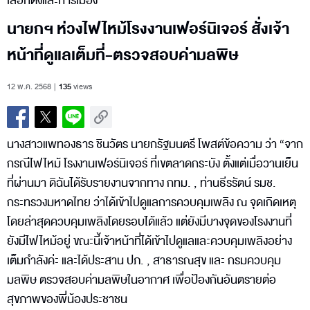
เลือกตั้งและการเมือง
นายกฯ ห่วงไฟไหม้โรงงานเฟอร์นิเจอร์ สั่งเจ้า
หน้าที่ดูแลเต็มที่-ตรวจสอบค่ามลพิษ
12 พ.ค. 2568
135
views
นางสาวแพทองธาร ชินวัตร นายกรัฐมนตรี โพสต์ข้อความ ว่า “จาก
กรณีไฟไหม้ โรงงานเฟอร์นิเจอร์ ที่เขตลาดกระบัง ตั้งแต่เมื่อวานเย็น
ที่ผ่านมา ดิฉันได้รับรายงานจากทาง กทม.​ , ท่านธีรรัตน์ รมช.
กระทรวงมหาดไทย ว่าได้เข้าไปดูแลการควบคุมเพลิง ณ จุดเกิดเหตุ
โดยล่าสุดควบคุมเพลิงโดยรอบได้แล้ว แต่ยังมีบางจุดของโรงงานที่
ยังมีไฟไหม้อยู่ ขณะนี้เจ้าหน้าที่ได้เข้าไปดูแลและควบคุมเพลิงอย่าง
เต็มกำลังค่ะ และได้ประสาน ปภ. , สาธารณสุข และ กรมควบคุม
มลพิษ ตรวจสอบค่ามลพิษในอากาศ เพื่อป้องกันอันตรายต่อ
สุขภาพของพี่น้องประชาชน