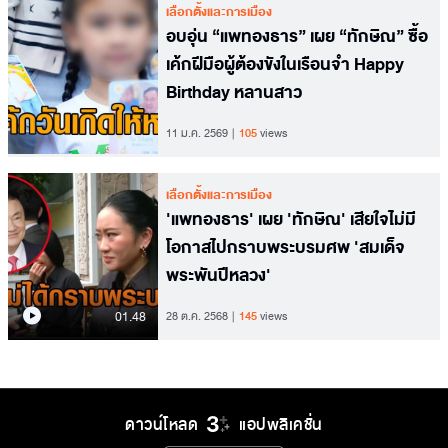
เลือกตั้งและการเมือง
อบอุ่น “แพทองธาร” เผย “ทักษิณ” ซื้อ
เค้กฝีมือผู้ต้องขังในเรือนจำ Happy
Birthday หลานสาว
11 ม.ค. 2569
105
views
เลือกตั้งและการเมือง
'แพทองธาร' เผย 'ทักษิณ' เสียใจไม่มี
โอกาสไปกราบพระบรมศพ 'สมเด็จ
พระพันปีหลวง'
01.48
28 ต.ค. 2568
145
views
ดาวน์โหลด
แอปพลิเคชั่น