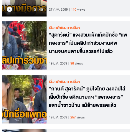
01.49
27 ก.พ. 2569
110
views
เลือกตั้งและการเมือง
“สุดารัตน์” แจงสวมแจ็คเก็ตปักชื่อ “แพ
ทองธาร” เป็นคลิปเก่าร่วมงานศพ
นานจนคนตายขึ้นสวรรค์ไปแล้ว
19 ม.ค. 2569
98
views
เลือกตั้งและการเมือง
“กานต์ สุดารัตน์” ภูมิใจไทย ลงคลิปใส่
เสื้อปักชื่อ อดีตนายกฯ “แพทองธาร”
แจกน้ำชาวบ้าน แม้ย้ายพรรคแล้ว
19 ม.ค. 2569
257
views