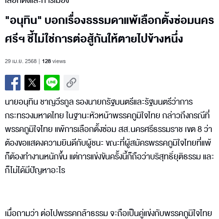
เลือกตั้งและการเมือง
"อนุทิน" บอกเรื่องธรรมดาแพ้เลือกตั้งซ่อมนคร
ศรีฯ ชี้ไม่ใช่การต่อสู้กันให้ตายไปข้างหนึ่ง
29 เม.ย. 2568
128
views
นายอนุทิน​ ชาญ​วีรกูล​ รองนายกรัฐมนตรีและรัฐมนตรีว่าการ
กระทรวงมหาดไทย ในฐานะหัวหน้าพรรคภูมิใจไทย กล่าวถึงกรณีที่
พรรคภูมิใจไทย แพ้การเลือกตั้งซ่อม สส.นครศรีธรรมราช​ เขต 8​ ว่า
ต้องขอแสดงความยินดีกับผู้ชนะ​ ขณะที่ผู้สมัครพรรคภูมิใจไทยที่แพ้
ก็ต้องทำงานหนักขึ้น​ แต่การแข่งขันครั้งนี้ก็ถือว่าบริสุทธิ์ยุติธรรม และ
ก็ไม่ได้มีปัญหาอะไร
เมื่อถามว่า ต่อไปพรรคกล้าธรรม จะถือเป็นคู่แข่งกับพรรคภูมิใจไทย