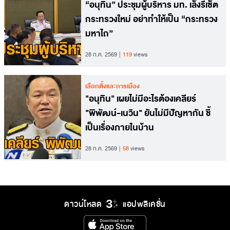
“อนุทิน” ประชุมผู้บริหาร มท. เล็งรีเซ็ต
กระทรวงใหม่ อย่าทำให้เป็น “กระทรวง
มหาไถ”
28 ก.ค. 2569
119
views
เลือกตั้งและการเมือง
"อนุทิน" เผยไม่มีอะไรต้องเคลียร์
"พิพัฒน์-เนวิน" ยันไม่มีปัญหากัน ชี้
เป็นเรื่องภายในบ้าน
28 ก.ค. 2569
58
views
ดาวน์โหลด
แอปพลิเคชั่น