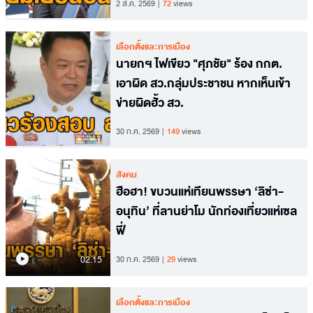
2 ส.ค. 2569
72
views
เลือกตั้งและการเมือง
นายกฯ ไฟเขียว "ศุภชัย" ร้อง กกต.
เอาผิด สว.กลุ่มประชาชน หากเห็นเข้า
ข่ายผิดฮั้ว สว.
30 ก.ค. 2569
149
views
สังคม
ฮือฮา! ขบวนแห่เทียนพรรษา ‘ลิซ่า-
อนุทิน’ ที่ลานย่าโม นักท่องเที่ยวแห่เซล
ฟี่
02.15
30 ก.ค. 2569
29
views
เลือกตั้งและการเมือง