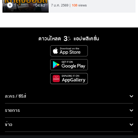
04.40
7 ม.ค. 2569
108
views
ดาวน์โหลด
แอปพลิเคชั่น
ละคร / ซีรีส์
ละคร/ซีรีส์
รายการ
ซีรีส์นานาชาติ
รายการทั้งหมด
ข่าว
การ์ตูน & เกม
ข่าวทั้งหมด