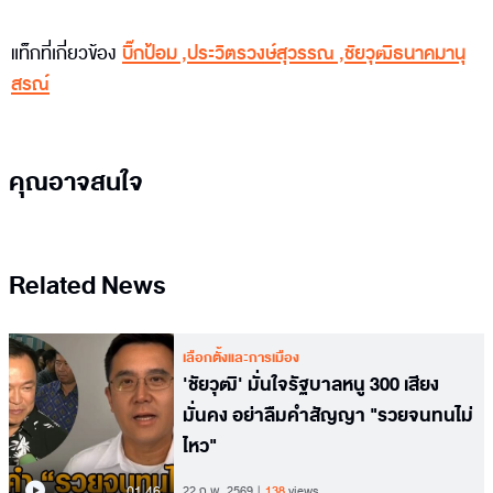
แท็กที่เกี่ยวข้อง
บิ๊กป้อม
,
ประวิตรวงษ์สุวรรณ
,
ชัยวุฒิธนาคมานุ
สรณ์
คุณอาจสนใจ
Related News
เลือกตั้งและการเมือง
'ชัยวุฒิ' มั่นใจรัฐบาลหนู 300 เสียง
มั่นคง อย่าลืมคำสัญญา "รวยจนทนไม่
ไหว"
01.46
22 ก.พ. 2569
138
views