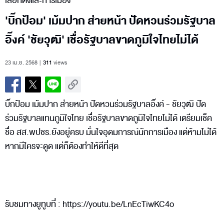
เลือกตั้งและการเมือง
'บิ๊กป้อม' เม้มปาก ส่ายหน้า ปัดหวนร่วมรัฐบาล
อิ๊งค์ 'ชัยวุฒิ' เชื่อรัฐบาลขาดภูมิใจไทยไม่ได้
23 เม.ย. 2568
311
views
บิ๊กป้อม เม้มปาก ส่ายหน้า ปัดหวนร่วมรัฐบาลอิ๊งค์ - ชัยวุฒิ ปัด
ร่วมรัฐบาลแทนภูมิใจไทย เชื่อรัฐบาลขาดภูมิใจไทยไม่ได้ เตรียมเช็ค
ชื่อ สส.พปชร.ยังอยู่ครบ มั่นใจอุดมการณ์นักการเมือง แต่ห้ามไม่ได้
หากมีใครจะดูด แต่ก็ต้องทำให้ดีที่สุด
รับชมทางยูทูบที่ : https://youtu.be/LnEcTiwKC4o