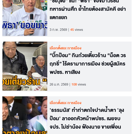
“ชัยวุฒิ” แนะ “พิธา” ขอขมาวีรชน
ทหารผ่านศึก ย้ำไทยต้องสามัคคี อย่า
แตกแยก
3 ก.พ. 2569
45
views
เลือกตั้งและการเมือง
“บิ๊กป้อม” กินก๋วยเตี๋ยวร้าน “น็อต วร
ฤทธิ์” ไร้ดรามาการเมือง ช่วยผู้สมัคร
พปชร. หาเสียง
26 ม.ค. 2569
108
views
เลือกตั้งและการเมือง
'ธรรมนัส' ทำท่าตกใจปาดน้ำตา 'ลุง
ป้อม' ลาออกหัวหน้าพปชร. เผยจบ
จปร. ไม่ฆ่าน้อง ฟ้องนาย ขายเพื่อน