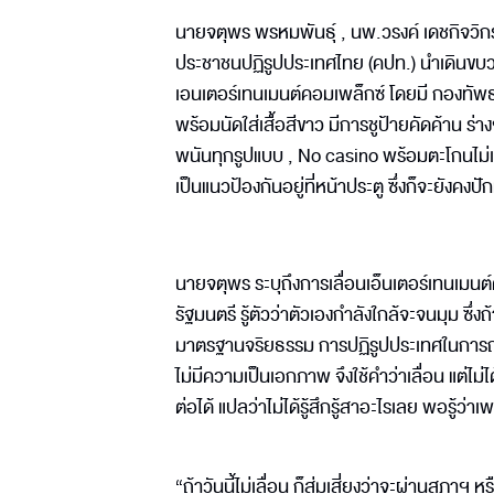
นายจตุพร พรหมพันธุ์ , นพ.วรงค์ เดชกิจวิ
ประชาชนปฏิรูปประเทศไทย (คปท.) นำเดินขบว
เอนเตอร์เทนเมนต์คอมเพล็กซ์ โดยมี กองทัพ
พร้อมนัดใส่เสื้อสีขาว มีการชูป้ายคัดค้าน ร่
พนันทุกรูปแบบ , No casino พร้อมตะโกนไม่เ
เป็นแนวป้องกันอยู่ที่หน้าประตู ซึ่งก็จะยังค
นายจตุพร ระบุถึงการเลื่อนเอ็นเตอร์เทนเมนต
รัฐมนตรี รู้ตัวว่าตัวเองกำลังใกล้จะจนมุม ซึ
มาตรฐานจริยธรรม การปฏิรูปประเทศในการถอดถ
ไม่มีความเป็นเอกภาพ จึงใช้คำว่าเลื่อน แต่ไม่
ต่อได้ แปลว่าไม่ได้รู้สึกรู้สาอะไรเลย พอรู้ว่า
“ถ้าวันนี้ไม่เลื่อน ก็สุ่มเสี่ยงว่าจะผ่านสภาฯ