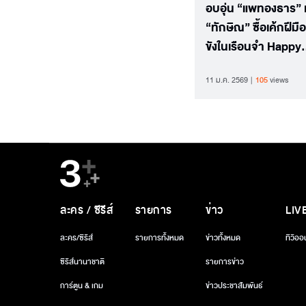
อบอุ่น “แพทองธาร” 
“ทักษิณ” ซื้อเค้กฝีมือ
ขังในเรือนจำ Happy
Birthday หลานสาว
11 ม.ค. 2569
105
views
ละคร / ซีรีส์
รายการ
ข่าว
LIV
ละคร/ซีรีส์
รายการทั้งหมด
ข่าวทั้งหมด
ทีวีออ
ซีรีส์นานาชาติ
รายการข่าว
การ์ตูน & เกม
ข่าวประชาสัมพันธ์