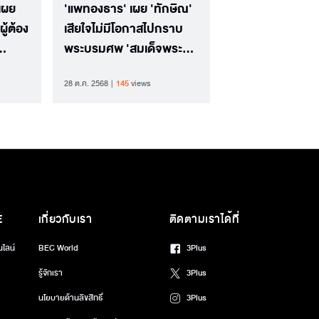
เผย
'แพทองธาร' เผย 'ทักษิณ'
ผู้ต้อง
เสียใจไม่มีโอกาสไปกราบ
พระบรมศพ 'สมเด็จพระ
พันปีหลวง'
28 ต.ค. 2568
145
views
E
เกี่ยวกับเรา
ติดตามเราได้ที่
นไลน์
BEC World
3Plus
รู้จักเรา
3Plus
นโยบายด้านลิขสิทธิ์
3Plus