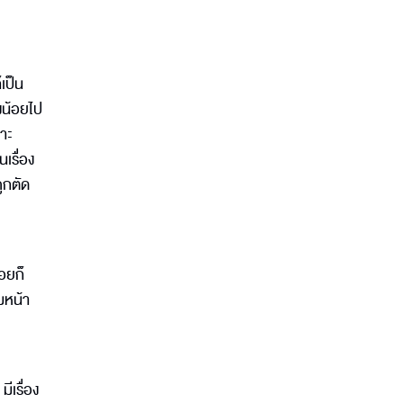
เป็น
องน้อยไป
าะ
เรื่อง
ูกตัด
อยก็
ุมหน้า
ีเรื่อง