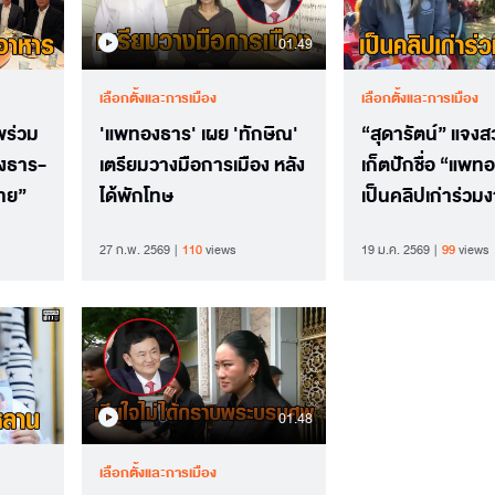
01.49
เลือกตั้งและการเมือง
เลือกตั้งและการเมือง
พร่วม
'แพทองธาร' เผย 'ทักษิณ'
“สุดารัตน์” แจงส
องธาร-
เตรียมวางมือการเมือง หลัง
เก็ตปักชื่อ “แพท
ทย”
ได้พักโทษ
เป็นคลิปเก่าร่ว
นานจนคนตายขึ้น
27 ก.พ. 2569
110
views
19 ม.ค. 2569
99
views
แล้ว
01.48
เลือกตั้งและการเมือง