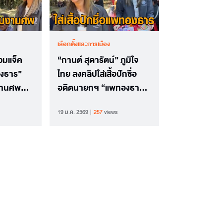
เลือกตั้งและการเมือง
วมแจ็ค
“กานต์ สุดารัตน์” ภูมิใจ
องธาร”
ไทย ลงคลิปใส่เสื้อปักชื่อ
มงานศพ
อดีตนายกฯ “แพทองธาร”
สวรรค์ไป
แจกน้ำชาวบ้าน แม้ย้าย
19 ม.ค. 2569
257
views
พรรคแล้ว