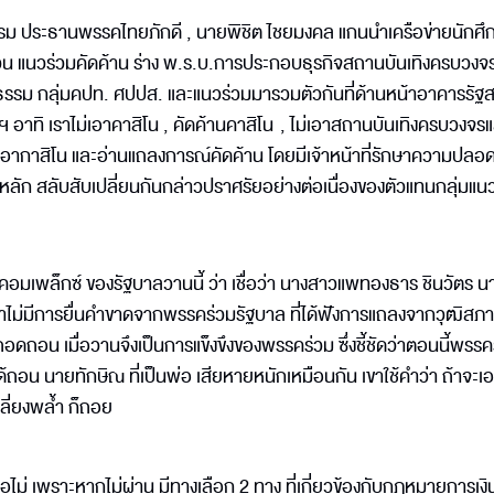
กรม ประธานพรรคไทยภักดี , นายพิชิต ไชยมงคล แกนนำเครือข่ายนักศึ
น แนวร่วมคัดค้าน ร่าง พ.ร.บ.การประกอบธุรกิจสถานบันเทิงครบวงจร
ธรรม กลุ่มคปท. ศปปส. และแนวร่วมมารวมตัวกันที่ด้านหน้าอาคารรัฐ
างฯ อาทิ เราไม่เอาคาสิโน , คัดค้านคาสิโน , ไม่เอาสถานบันเทิงครบวงจ
อากาสิโน และอ่านแถลงการณ์คัดค้าน โดยมีเจ้าหน้าที่รักษาความปลอด
งปักหลัก สลับสับเปลี่ยนกันกล่าวปราศรัยอย่างต่อเนื่องของตัวแทนกลุ่มแน
์คอมเพล็กซ์ ของรัฐบาลวานนี้ ว่า เชื่อว่า นางสาวแพทองธาร ชินวัตร 
่งถ้าไม่มีการยื่นคำขาดจากพรรคร่วมรัฐบาล ที่ได้ฟังการแถลงจากวุฒิสภา 
อน เมื่อวานจึงเป็นการแข็งขึงของพรรคร่วม ซึ่งชี้ชัดว่าตอนนี้พรรค
ได้ถอน นายทักษิณ ที่เป็นพ่อ เสียหายหนักเหมือนกัน เขาใช้คำว่า ถ้าจะเอ
เพลี่ยงพล้ำ ก็ถอย
 หรือไม่ เพราะหากไม่ผ่าน มีทางเลือก 2 ทาง ที่เกี่ยวข้องกับกฎหมายการเงิ