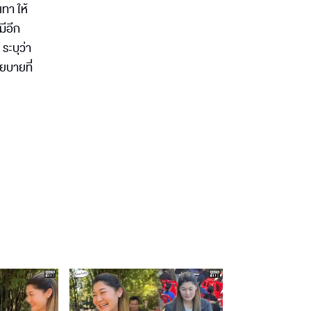
เทา ให้
มีอีก
ระบุว่า
โยบายที่