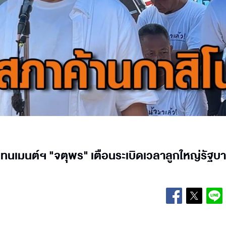
ร์เทนเมนต์ฯ "จตุพร" เตือนระเบิดเวลาลูกใหญ่รัฐ