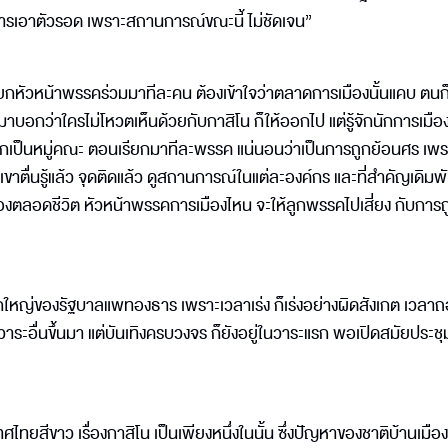
งการเอาตัวรอด เพราะสถานการณ์ขณะนี้ ไม่ชัดเจน”
รียกหัวหน้าพรรคร่วมมาทีละคน ต้องเข้าใจว่าตลาดการเมืองนั้นแคบ ตนก็
ามาบอกว่าใครไม่โหวตเห็นด้วยกับกาสิโน ก็ให้ออกไป แต่รู้จักนักการเมื
รุกเป็นหมู่คณะ ตอนเรียกมาทีละพรรค แน่นอนว่าเป็นการถูกย้อนศร เพร
ขาตื่นรู้แล้ว จุดติดแล้ว ดูสถานการณ์ในแต่ละองค์กร และที่สำคัญเดิมพัน
ืองตลอดชีวิต หัวหน้าพรรคการเมืองไหน จะให้ลูกพรรคไปเสี่ยง กับการถ
ลูกใหญ่ของรัฐบาลแพทองธาร เพราะเวลาเร่ง ก็เร่งอย่างผิดสังเกต เวลาถ
่อนวาระอื่นขึ้นมา แต่บันเทิงครบวงจร ก็ยังอยู่ในวาระแรก พอเปิดสมัยประช
ยสีขาว เรื่องกาสิโน เป็นเพียงหนึ่งในนั้น ซึ่งปัญหาของชาติบ้านเมือง ม