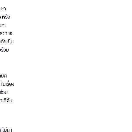
กษา
 หรือ
สภา
รและการ
ภัย ยืน
วร่วม
นายก
ในเรื่อง
ร่วม
า ก็ดัน
น ไม่ลา