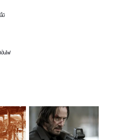
้มี
ปปั่นไฟ