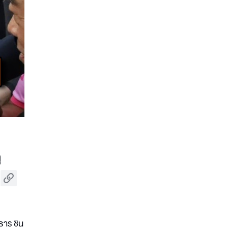
ุ
ธาร ชิน