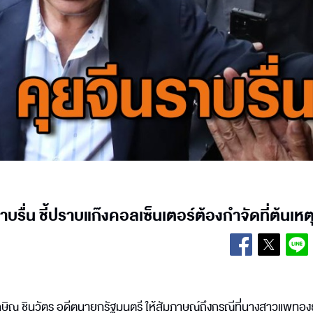
รื่น ชี้ปราบแก๊งคอลเซ็นเตอร์ต้องกำจัดที่ต้นเหต
ทักษิณ ชินวัตร อดีตนายกรัฐมนตรี ให้สัมภาษณ์ถึงกรณีที่นางสาวแพทอง