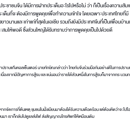
ะชาชนจีน ได้มีการฝากประเด็นอะไรไปหรือไม่ ว่า ก็เป็นเรื่องความสัมพ
ระเด็นที่จะต้องมีการพูดคุยเพื่อทำความเข้าใจ โดยเฉพาะประเทศไทยที่มี
วนานและเก่าแก่ที่สุดในเอเชีย รวมถึงยังมีประเทศจีนที่เป็นเพื่อนบ้าน
ะสมให้พอดี ซึ่งส่วนใหญ่ได้รับทราบว่าการพูดคุยเป็นไปด้วยดี
้าปราบแก๊งคอลเซ็นเตอร์ นายทักษิณกล่าวว่า ไทยกับจีนร่วมมือกันอย่างดีในการปราบ
มา เนื่องจากมีปัญหาการสู้รบ และแน่นอนว่ารายได้ส่วนหนึ่งในการสู้รบก็มาจากกระบวนก
าหากจัดการที่ต้นเหตุ ชุมชนในฝั่งเมียนมาต้องได้รับความเดือดร้อน แต่ต้องคิดว่าจะไปโอ
ยนมา เราก็กลับไปดูแลส่งไฟ ส่งสัญญาณโทรศัพท์ให้เหมือนเดิม