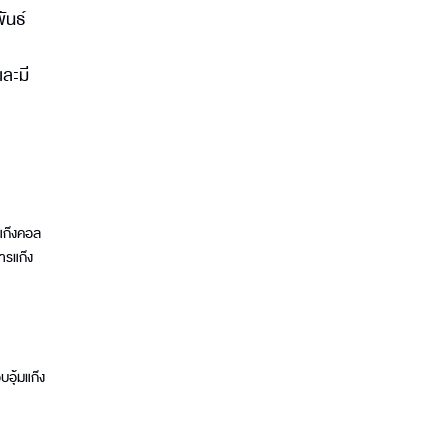
ันธ์
และมี
แก๊งคอล
ารแก๊ง
บอุ้มแก๊ง