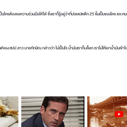
็นใครต้องขอความร่วมมือให้ได้ ซึ่งเราก็รู้อยู่ว่าที่ปอยเปตตึก 25 ชั้นเป็นของใคร และคนนี
้ไฟของ สปป.ลาว นายทักษิณ กล่าวว่า ไม่เป็นไร น้ำมันเราก็บล็อก เราไม่ให้เอาน้ำมันเข้าไ