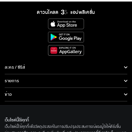
ดาวน์โหลด
แอปพลิเคชั่น
ละคร / ซีรีส์
ละคร/ซีรีส์
รายการ
ซีรีส์นานาชาติ
รายการทั้งหมด
ข่าว
การ์ตูน & เกม
ข่าวทั้งหมด
LIVE
รายการข่าว
ทีวีออนไลน์
เว็บไซต์นี้ใช้คุกกี้
เกี่ยวกับเรา
เว็บไซต์นี้ใช้คุกกี้เพื่อวัตถุประสงค์ในการปรับปรุงประสบการณ์ของผู้ใช้ให้ดียิ่งขึ้น
ข่าวประชาสัมพันธ์
BEC World