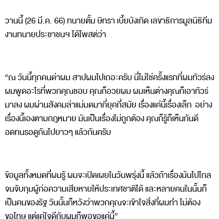
วานนี้ (26 มี.ค. 66) ทนายตั้ม ษิทรา เบี้ยบังเกิด เลขาธิการมูลนิธิทีม
งานทนายประชาชนฯ ได้โพสต์ว่า
“ณ วันนี้ทุกคนด่าผม สาปผมไปเถอะครับ นี่ไม่ใช่ครั้งแรกที่ผมทัวร์ลง
ผมพูดอะไรที่พวกคุณชอบ คุณก็อวยผม ผมเห็นต่างคุณก็เอาทัวร์
มาลง ผมผ่านสังคมล่าแม่มดมากี่ยุคกี่สมัย เรื่องแค่นี้เรื่องเล็ก อย่าง
เรื่องนี้เองตามกฎหมาย มันเป็นเรื่องไม่ถูกต้อง คุณก็รู้ก็เห็นกันดี
อดทนรอดูกันไปยาวๆ แล้วกันครับ
ข้อมูลทั้งหมดที่ผมรู้ ผมจะเปิดเผยในวันพรุ่งนี้ แล้วถ้าเรื่องมันไปไกล
จนจับกุมผู้ก่อความเสียหายให้ประเทศชาติได้ และหลายคนในนั้นก็
เป็นคนของรัฐ วันนั้นก็หวังว่าพวกคุณจะเข้าใจสิ่งที่ผมทำ ไม่ต้อง
ขอโทษ แต่แค่ใจดีกับผมก็พอขอแค่นี้”