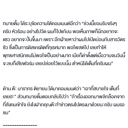
ทนายตั้ม ได้ระบุข้อความใต้คอมเมนต์อีกว่า “ช่วงนี้ยอมรับจริงๆ
ครับ หัวร้อน อย่างไปวัด ผมก็ไปแก้บน พอเห็นภาพก็นึกอยากจะ
แซว อยากจะปั่นขึ้นมา เพราะอีกฝ่ายหาว่าผมไปเปิดบ่อนกับสารวัตร
ซัว ซึ่งเป็นการดิสเครดิตที่ทุเรศมาก พอโพสต์ไป เลยทำให้
พุทธศาสนิกชนไม่พอใจเป็นอย่างมาก เมียก็ด่าตั้งแต่เมื่อวานจนวันนี้
จะลบก็เสียฟอร์ม เลยปล่อยไว้แบบนั้น ตำหนิได้เต็มที่ครับผม”
ด้าน ต๊ะ นารากร ติยายน ได้มาคอมเมนต์ว่า "เอาที่สบายใจ เต็มที่
เลยฮะ" ส่วนทนายตั้มตอบกลับไปว่า "ถ้าเรื่องออกมาพลิกล็อคจาก
ที่สังคมเข้าใจ ยังไงฝากคุณต๊ะทำข่าวตรงไปตรงมาด้วยนะครับ ผมรอ
ชม"
---------------