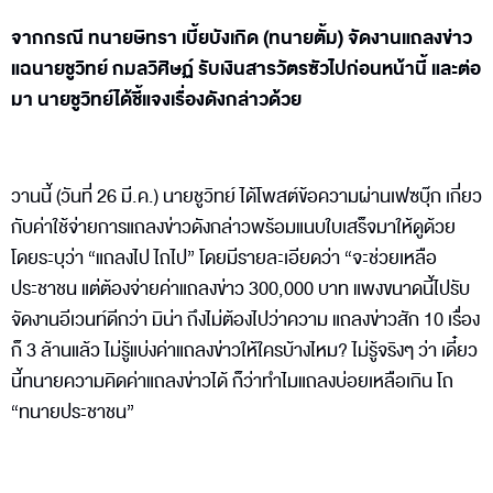
จากกรณี ทนายษิทรา เบี้ยบังเกิด (ทนายตั้ม) จัดงานแถลงข่าว
แฉนายชูวิทย์ กมลวิศิษฏ์ รับเงินสารวัตรซัวไปก่อนหน้านี้ และต่อ
มา นายชูวิทย์ได้ชี้แจงเรื่องดังกล่าวด้วย
วานนี้ (วันที่ 26 มี.ค.) นายชูวิทย์ ได้โพสต์ข้อความผ่านเฟซบุ๊ก เกี่ยว
กับค่าใช้จ่ายการแถลงข่าวดังกล่าวพร้อมแนบใบเสร็จมาให้ดูด้วย
โดยระบุว่า “แถลงไป ไถไป” โดยมีรายละเอียดว่า “จะช่วยเหลือ
ประชาชน แต่ต้องจ่ายค่าแถลงข่าว 300,000 บาท แพงขนาดนี้ไปรับ
จัดงานอีเวนท์ดีกว่า มิน่า ถึงไม่ต้องไปว่าความ แถลงข่าวสัก 10 เรื่อง
ก็ 3 ล้านแล้ว ไม่รู้แบ่งค่าแถลงข่าวให้ใครบ้างไหม? ไม่รู้จริงๆ ว่า เดี๋ยว
นี้ทนายความคิดค่าแถลงข่าวได้ ก็ว่าทำไมแถลงบ่อยเหลือเกิน โถ
“ทนายประชาชน”