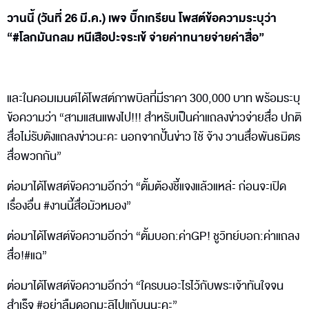
วานนี้ (วันที่ 26 มี.ค.) เพจ บิ๊กเกรียน โพสต์ข้อความระบุว่า
“#โลกมันกลม หนีเสือปะจระเข้ จ่ายค่าทนายจ่ายค่าสื่อ”
และในคอมเมนต์ได้โพสต์ภาพบิลที่มีราคา 300,000 บาท พร้อมระบุ
ข้อความว่า “สามแสนแพงไป!!! สำหรับเป็นค่าแถลงข่าวจ่ายสื่อ ปกติ
สื่อไม่รับตังแถลงข่าวนะคะ นอกจากปั้นข่าว ใช้ จ้าง วานสื่อพันธมิตร​
สื่อพวกกัน”
ต่อมาได้โพสต์ข้อความอีกว่า “ตั้มต้องชี้แจงแล้วแหล่ะ ก่อนจะเปิด
เรื่องอื่น #งานนี้สื่อมัวหมอง”
ต่อมาได้โพสต์ข้อความอีกว่า “ตั้มบอก:ค่าGP! ชูวิทย์​บอก:ค่าแถลง
สื่อ!#แฉ”
ต่อมาได้โพสต์ข้อความอีกว่า “ใครบนอะไรไว้กับพระเจ้าทันใจจน
สำเร็จ #อย่าลืมดอกมะลิไปแก้บนนะคะ”