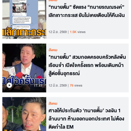
สังคม
“ทนายตั้ม” ซัดแรง “ทนายรณณรงค์”
เลิกเกาะกระแส ยันไม่เคยเตือนให้คืนเงิน
12 มิ.ย. 2569
1.5K
views
สังคม
"ทนายตั้ม" สวมกอดครอบครัวหลังพ้น
เรือนจำ เปิดใจครั้งแรก พร้อมเดินหน้า
สู้ต่อชั้นอุทธรณ์
11.41
12 มิ.ย. 2569
76
views
สังคม
ศาลให้ประกันตัว ‘ทนายตั้ม’ วงเงิน 1
ล้านบาท ห้ามออกนอกประเทศ ไม่ต้อง
ติดกำไล EM