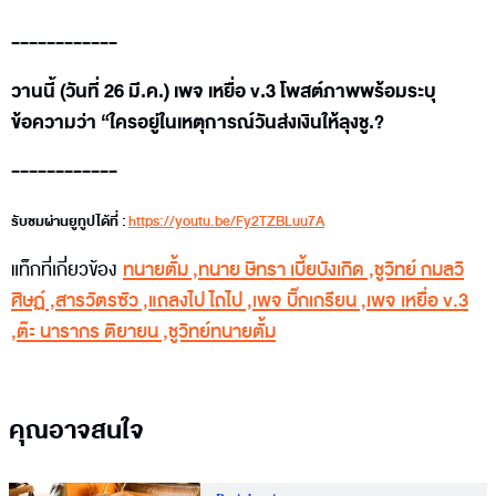
------------
วานนี้ (วันที่ 26 มี.ค.) เพจ เหยื่อ v.3 โพสต์ภาพพร้อมระบุ
ข้อความว่า “ใครอยู่ในเหตุการณ์วันส่งเงินให้ลุงชู.?
------------
รับชมผ่านยูทูปได้ที่ :
https://youtu.be/Fy2TZBLuu7A
แท็กที่เกี่ยวข้อง
ทนายตั้ม
,
ทนาย ษิทรา เบี้ยบังเกิด
,
ชูวิทย์ กมลวิ
ศิษฏ์
,
สารวัตรซัว
,
แถลงไป ไถไป
,
เพจ บิ๊กเกรียน
,
เพจ เหยื่อ v.3
,
ต๊ะ นารากร ติยายน
,
ชูวิทย์ทนายตั้ม
คุณอาจสนใจ