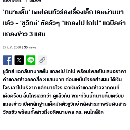
เลือกตั้งและการเมือง
'ทนายตั้ม' เผยโดนทัวร์ลงเรื่องเล็ก เคยผ่านมา
แล้ว - 'ชูวิทย์' ซัดรัวๆ "แถลงไป ไถไป" แฉบิลค่า
แถลงข่าว 3 แสน
27 มี.ค. 2566
30
views
ชูวิทย์ แฉกลับทนายตั้ม แถลงไป ไถไป พร้อมโพสต์ใบเสนอราคา
ค่าแถลงข่าวออกสื่อ 3 แสนบาท ก่อนเหน็บโจรอย่างผม ได้เงิน
โจร เอาไปบริจาค แต่ทนายโจร เอาเงินค่าแถลงข่าวจากคนที่
เดือดร้อน ลั่นใครเลวกว่า ดูแล้วกัน ขณะที่วันนี้ทนายตั้มเตรียม
แถลงข่าว เปิดหลักฐานเด็ดมัดตัวชูวิทย์ หลังสารภาพรับเงินสาร
วัตรซัว พร้อมทั้งสาวถึงอดีตนายพล ตร. คนใกล้ชิด