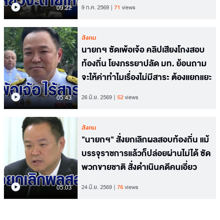
09.22
9 ก.ค. 2569
71
views
สังคม
นายกฯ ซัดเพ้อเจ้อ คลิปเสียงโกงสอบ
ท้องถิ่น โยงภรรยาปลัด มท. ย้อนถาม
จะให้ค่าทำไมเรื่องไม่มีสาระ ต้องแยกแยะ
05.43
26 มิ.ย. 2569
52
views
สังคม
"นายกฯ" สั่งยกเลิกผลสอบท้องถิ่น แม้
บรรจุราชการแล้วก็ปล่อยผ่านไม่ได้ ซัด
พวกขายชาติ สั่งดำเนินคดีคนเอี่ยว
05.03
24 มิ.ย. 2569
76
views