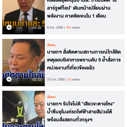
คลังเล็งอุดหนุนบ้านละ 5 หมื่นติด 'โซ
ลาร์รูฟท็อป' เดินหน้าเปลี่ยนผ่าน
พลังงาน คาดชัดเจนใน 1 เดือน
04.30
8 ส.ค. 2569
161
views
สังคม
นายกฯ สั่งติดตามสถานการณ์ใกล้ชิด
เหตุลอบยิงทหารพรานดับ 5 ย้ำสั่งการ
หน่วยงานที่เกี่ยวข้องแล้ว
02.33
23 ก.ค. 2569
33
views
สังคม
นายกฯ รับใจไม่ดี "เสียวจะตายโหง"
น้ำซึมอุโมงค์รถไฟฟ้าสายสีม่วงใต้
พร้อมสั่งสแกนทั่วกรุงฯ