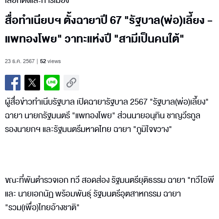
เลือกตั้งและการเมือง
สื่อทำเนียบฯ ตั้งฉายาปี 67 "รัฐบาล(พ่อ)เลี้ยง -
แพทองโพย" วาทะแห่งปี "สามีเป็นคนใต้"
23 ธ.ค. 2567
52
views
ผู้สื่อข่าวทำเนีบรัฐบาล เปิดฉายารัฐบาล 2567 "รัฐบาล(พ่อ)เลี้ยง"
ฉายา นายกรัฐมนตรี "แพทองโพย" ส่วนนายอนุทิน ชาญวีรกูล
รองนายกฯ และรัฐมนตรีมหาดไทย ฉายา "ภูมิใจขวาง"
ขณะที่พันตำรวจเอก ทวี สอดส่อง รัฐมนตรียุติธรรม ฉายา "ทวีไอพี
และ นายเอกนัฏ พร้อมพันธุ์ รัฐมนตรีอุตสาหกรรม ฉายา
"รวม(เพื่อ)ไทยอ้างชาติ"