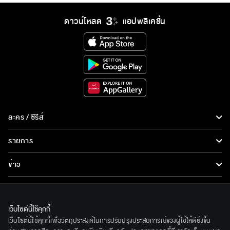
ดาวน์โหลด
แอปพลิเคชั่น
ละคร / ซีรีส์
ละคร/ซีรีส์
รายการ
ซีรีส์นานาชาติ
รายการทั้งหมด
ข่าว
การ์ตูน & เกม
ข่าวทั้งหมด
LIVE
รายการข่าว
ทีวีออนไลน์
เว็บไซต์นี้ใช้คุกกี้
เกี่ยวกับเรา
เว็บไซต์นี้ใช้คุกกี้เพื่อวัตถุประสงค์ในการปรับปรุงประสบการณ์ของผู้ใช้ให้ดียิ่งขึ้น
ข่าวประชาสัมพันธ์
BEC World