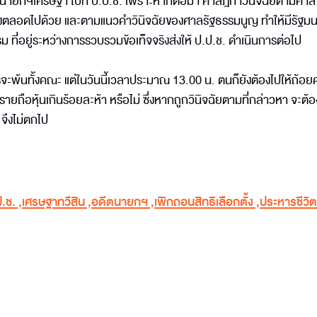
ร้องนายกฯเศรษฐา ไปที่ ป.ป.ช. เพราะหากต่อมา ศาลฎีกาวินิจฉัยตามศาล
ั้งตลอดไปด้วย และตามแนวคำวินิจฉัยของศาลรัฐธรรมนูญ ทำให้มีรัฐมน
 ที่อยู่ระหว่างการรวบรวมข้อเท็จจริงส่งให้ ป.ป.ช. ดำเนินการต่อไป
ีจะพ้นทั้งคณะ แต่ในวันนี้เวลาประมาณ 13.00 น. ตนก็ยังต้องไปให้ถ้อยค
ายถือหุ้นเกินร้อยละห้า หรือไม่ ซึ่งหากถูกวินิจฉัยตามที่กล่าวหา จะต้อ
จึงไม่ตกไป
ป.ช.
,
เศรษฐาทวีสิน
,
อดีตนายกฯ
,
เพิกถอนสิทธิเลือกตั้ง
,
ประหารชีวิต