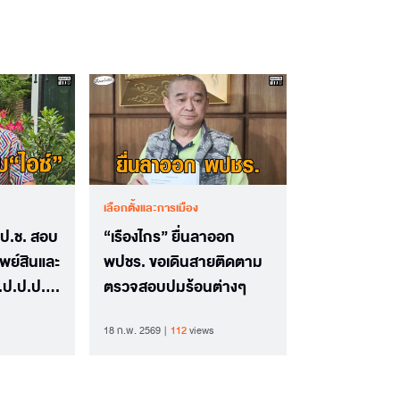
เลือกตั้งและการเมือง
ป.ป.ช. สอบ
“เรืองไกร” ยื่นลาออก
ัพย์สินและ
พปชร. ขอเดินสายติดตาม
ร.ป.ป.ป.ช.
ตรวจสอบปมร้อนต่างๆ
ม่
18 ก.พ. 2569
112
views