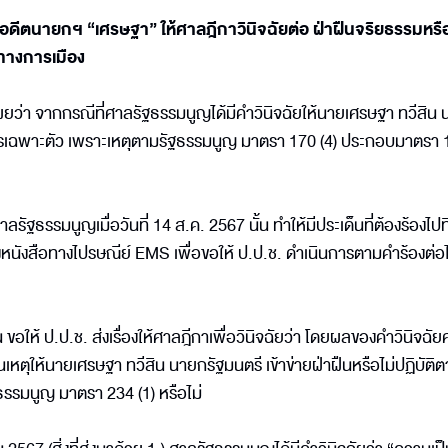
ื่อง อดีตนายกฯ “เศรษฐา” ให้ศาลฎีกาวินิจฉัยต่อ ฝ่าฝืนจริยธรรมหรือ
ตทางการเมือง
ผยว่า จากกรณีที่ศาลรัฐธรรมนูญได้มีคำวินิจฉัยให้นายเศรษฐา ทวีสิน
ารเฉพาะตัว เพราะเหตุตามรัฐธรรมนูญ มาตรา 170 (4) ประกอบมาตรา 1
ัฐธรรมนูญเมื่อวันที่ 14 ส.ค. 2567 นั้น ทำให้มีประเด็นที่ต้องร้องไปที
งส่งหนังสือทางไปรษณีย์ EMS เพื่อขอให้ ป.ป.ช. ดำเนินการตามคำร้องต่
ต้น ขอให้ ป.ป.ช. ส่งเรื่องให้ศาลฎีกาเพื่อวินิจฉัยว่า โดยผลของคำวินิจฉั
นเหตุให้นายเศรษฐา ทวีสิน นายกรัฐมนตรี เข้าข่ายฝ่าฝืนหรือไม่ปฏิบัติ
รรมนูญ มาตรา 234 (1) หรือไม่