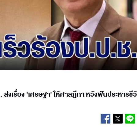
ช. ส่งเรื่อง 'เศรษฐา' ให้ศาลฎีกา หวังฟันประหารชีว