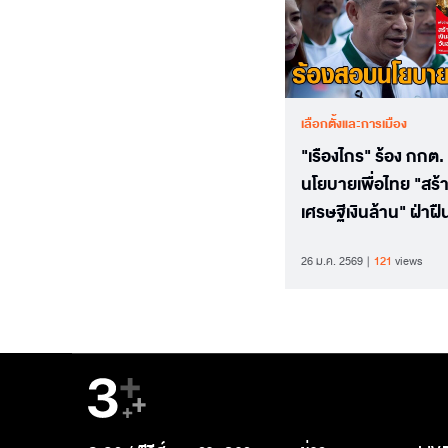
เลือกตั้งและการเมือง
"เรืองไกร" ร้อง กกต
นโยบายเพื่อไทย "สร้
เศรษฐีเงินล้าน" ฝ่าฝื
พ.ร.ป.พรรคการเมือง
26 ม.ค. 2569
121
views
ไม่