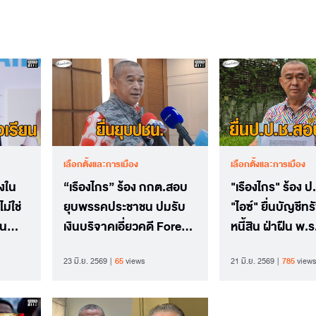
เลือกตั้งและการเมือง
เลือกตั้งและการเมือง
ิงใน
“เรืองไกร” ร้อง กกต.สอบ
"เรืองไกร" ร้อง 
ม่ใช่
ยุบพรรคประชาชน ปมรับ
"ไอซ์" ยื่นบัญชีทร
็น
เงินบริจาคเอี่ยวคดี Forex
หนี้สิน ฝ่าฝืน พ.
หรือไม่
มาตรา 114 หรือไ
23 มิ.ย. 2569
65
views
21 มิ.ย. 2569
785
views