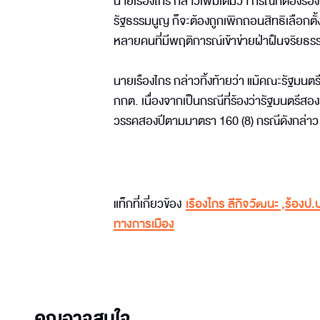
นายเรืองไกร กล่าวเพิ่มเติมว่า กรณีที่ต้อง
รัฐธรรมนูญ ก็จะต้องถูกเพิกถอนสิทธิเลือกต
หลายคนที่มีพฤติการณ์เข้าข่ายฝ่าฝืนจริยธรรม
นายเรืองไกร กล่าวทิ้งท้ายว่า แม้คณะรัฐมนตร
กกต. เนื่องจากเป็นกรณีที่ร้องว่ารัฐมนตรีสองร
วรรคสองปีตามมาตรา 160 (8) กรณีดังกล่าว 
แท็กที่เกี่ยวข้อง
เรืองไกร ลีกิจวัฒนะ
,
ร้องป.
ทางการเมือง
คุณอาจสนใจ