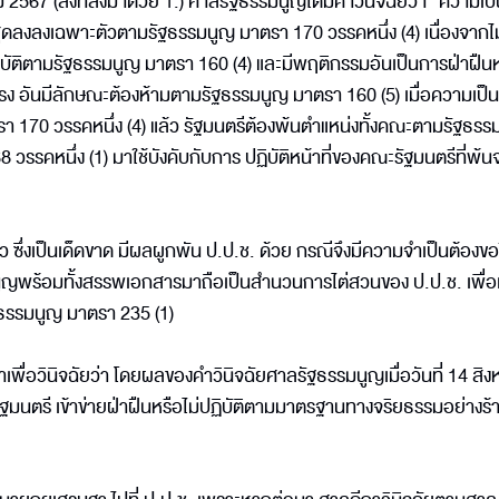
2567 (สิ่งที่ส่งมาด้วย 1.) ศาลรัฐธรรมนูญได้มีคำวินิจฉัยว่า “ความเป
้นสุดลงลงเฉพาะตัวตามรัฐธรรมนูญ มาตรา 170 วรรคหนึ่ง (4) เนื่องจากไม
ณสมบัติตามรัฐธรรมนูญ มาตรา 160 (4) และมีพฤติกรรมอันเป็นการฝ่าฝืนห
ง อันมีลักษณะต้องห้ามตามรัฐธรรมนูญ มาตรา 160 (5) เมื่อความเป็น
 170 วรรคหนึ่ง (4) แล้ว รัฐมนตรีต้องพ้นตำแหน่งทั้งคณะตามรัฐธรร
วรรคหนึ่ง (1) มาใช้บังคับกับการ ปฏิบัติหน้าที่ของคณะรัฐมนตรีที่พ้
ึ่งเป็นเด็ดขาด มีผลผูกพัน ป.ป.ช. ด้วย กรณีจึงมีความจำเป็นต้องขอ
นูญพร้อมทั้งสรรพเอกสารมาถือเป็นสำนวนการไต่สวนของ ป.ป.ช. เพื่
ัฐธรรมนูญ มาตรา 235 (1)
ีกาเพื่อวินิจฉัยว่า โดยผลของคำวินิจฉัยศาลรัฐธรรมนูญเมื่อวันที่ 14 สิ
ัฐมนตรี เข้าข่ายฝ่าฝืนหรือไม่ปฏิบัติตามมาตรฐานทางจริยธรรมอย่างร้