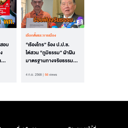
เลือกตั้งและการเมือง
. สอบ
“เรืองไกร” ร้อง ป.ป.ช.
าง
ไต่สวน “ภูมิธรรม” ฝ่าฝืน
น
มาตรฐานทางจริยธรรม
 หรือ
หรือไม่
4 ก.ย. 2568
56
views