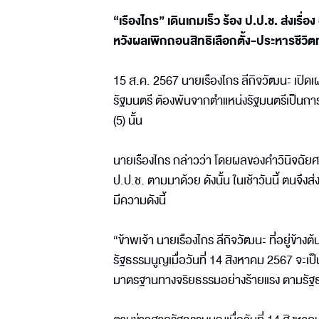
“เรืองไกร” เดินเกมเร็ว ร้อง ป.ป.ช. ส่งเร
หวังผลเพิกถอนสิทธิเลือกตั้ง-ประหารชีวิ
15 ส.ค. 2567 นายเรืองไกร ลีกิจวัฒนะ เปิดเ
รัฐมนตรี ต้องพ้นจากตำแหน่งรัฐมนตรีเป็นก
(5) นั้น
นายเรืองไกร กล่าวว่า โดยผลของคำวินิจฉัยศาลร
ป.ป.ช. ตามมาด้วย ดังนั้น ในเช้าวันนี้ ตนจึ
มีความดังนี้
“ข้าพเจ้า นายเรืองไกร ลีกิจวัฒนะ ที่อยู่ข้าง
รัฐธรรมนูญเมื่อวันที่ 14 สิงหาคม 2567 จะเป็
มาตรฐานทางจริยธรรมอย่างร้ายแรง ตามรัฐธ