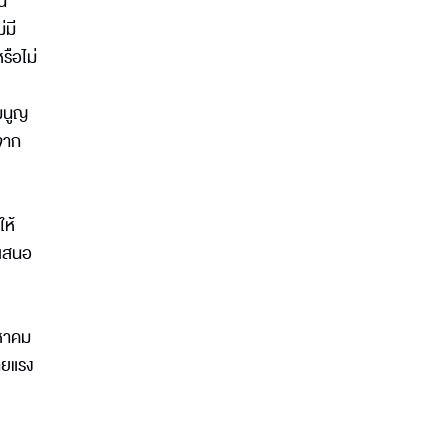
็น
่มี
รือไม่
มนูญ
นจาก
ให้
อเสนอ
งหาคม
ายแรง