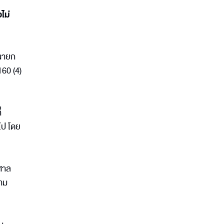
ไม่
 นายก
60 (4)
่
อไป โดย
ยศาล
ตาม