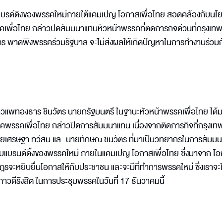
ับแบรด์ดิงของพรรคใหม่ภายใต้แคมเปญ โอกาสเพื่อไทย สอดคล้องกับนโ
พื่อไทย กล่าวปิดสัมมนาแทนหัวหน้าพรรคที่ติดภารกิจด่วนที่กรุงเทพ
ตร พาดพิงพรรคร่วมรัฐบาล จะไม่ส่งผลให้เกิดปัญหาในการทำงานร่วมก
วแพทองธาร ชินวัตร นายกรัฐมนตรี ในฐานะหัวหน้าพรรคเพื่อไทย ได้
พรรคเพื่อไทย กล่าวปิดการสัมมนาแทน เนื่องจากติดภารกิจที่กรุงเท
เศรษฐา ทวีสิน และ นายทักษิณ ชินวัตร ที่มาเป็นวิทยากรในการสัมม
บแบรนด์ดิ้งของพรรคใหม่ ภายในแคมเปญ โอกาสเพื่อไทย ซึ่งมาจาก โ
าษฎรจะหยิบยื่นโอกาสให้กับประชาชน และจะมีที่ทำการพรรคใหม่ ซึ่งเราจะใ
ิภาวดีรังสิต ในการประชุมพรรคในวันที่ 17 ธันวาคมนี้