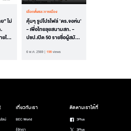
เลือกตั้งและการเมือง
ทย” ไม่
คุ้นๆ รูปโปรไฟล์ 'ดร.จอห์น'
ก.
- เพื่อไทยลุยสนามสก. -
ายใช้
ปชป.เปิด 50 รายชื่อผู้สมัคร
สก.
6 พ.ค. 2569
198
views
E
เกี่ยวกับเรา
ติดตามเราได้ที่
นไลน์
BEC World
3Plus
รู้จักเรา
3Plus