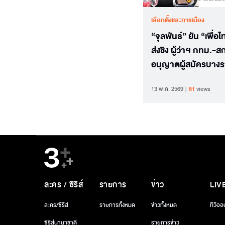
เลือกตั้งและการเมือง
“จุลพันธ์” ยัน “เพื่อไ
ส่งชิง ผู้ว่าฯ กทม.-ส
อนุญาตผู้สมัครบางร
โลโก้พรรค
13 พ.ค. 2569
81
views
ละคร / ซีรีส์
รายการ
ข่าว
LIV
ละคร/ซีรีส์
รายการทั้งหมด
ข่าวทั้งหมด
ทีวีออ
ซีรีส์นานาชาติ
รายการข่าว