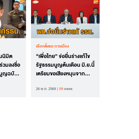
เลือกตั้งและการเมือง
นนิมิต
“เพื่อไทย” จ่อยื่นร่างแก้ไข
ร่วมลงชื่อ
รัฐธรรมนูญต้นเดือน มิ.ย.นี้
มนูญฉบับ
เตรียมขอเสียงหนุนจาก
พรรคอื่นให้ครบ 1 ใน 5
26 พ.ค. 2569
59
views