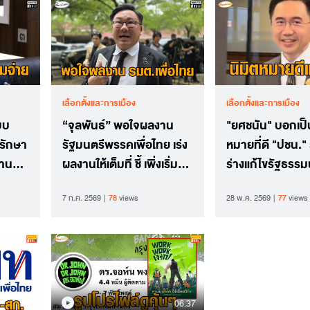
เลือกตั้งและการเมือง
เลือกตั้งและการเมือง
บบ
“จุลพันธ์” พอใจผลงาน
"ยศชนัน" บอกเป็
ทรักษา
รัฐมนตรีพรรคเพื่อไทย เร่ง
หมายที่ดี "ปชน." 
ฐาน
ผลงานให้เต็มที่ ชี้ เพิ่งเริ่มแค่
ร่างแก้ไขรัฐธรร
3 เดือน
"เพื่อไทย"
7 ก.ค. 2569
78
views
28 พ.ค. 2569
77
views
06.37