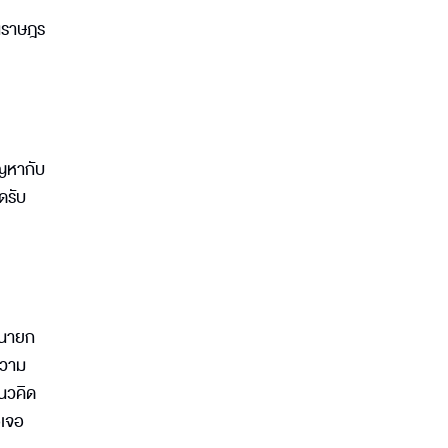
ทนราษฎร
ัญหากับ
ดรับ
ตนายก
ความ
แนวคิด
อเจอ