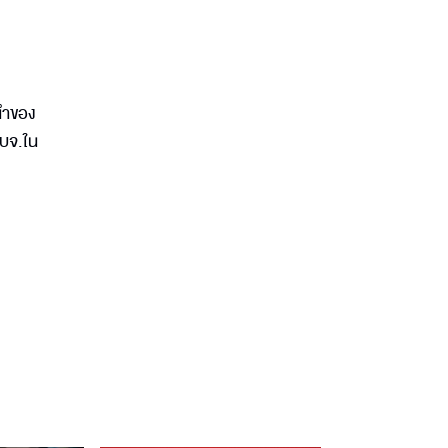
นำของ
อบจ.ใน