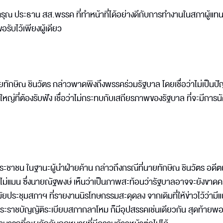
รุณ ประธาน สส.พรรค ที่ทำหน้าที่ได้อย่างดีกับการทำงานในสภาผู้แ
ับไว้เพียงผู้เดียว
ักษิณ ชินวัตร กล่าวพาดพิงถึงพรรคร่วมรัฐบาล โดยเชื่อว่าไม่เป็นป
หญ่ที่ต้องรับฟัง เชื่อว่าไม่กระทบกับเสถียรภาพของรัฐบาล ที่จะมีการนั
ะชาชน ในฐานะผู้นำฝ่ายค้าน กล่าวถึงกรณีที่นายทักษิณ ชินวัตร อดี
ไม่แมน ซึ่งนายณัฐพงษ์ เห็นว่าเป็นภาพสะท้อนว่ารัฐบาลอาจจะยังขาด
มัยประชุมสภาฯ ที่รายงานนิรโทษกรรมสะดุดลง จากเดิมที่ให้ข่าวไว้ว่ามี
พระราชบัญญัติระเบียบสภากลาโหม ก็มีอุปสรรคเช่นเดียวกัน สุดท้ายพ