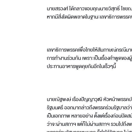
นายสรวงศ์ ได้กลาวขอบคุณนายวิสุทธิ์ ไชยณ
หากมีสิ่งใดผิดพลาดในฐานะเลขาธิการพรรคขอร
เลขาธิการพรรคเพื่อไทยให้สัมภาษณ์กรณีนายท
การทำงานร่วมกัน เพราะเป็นเรื่องคำพูดของผู้ใ
ประทานอาหารพูดคุยกันอีกในเร็วๆนี้
นายณัฐพงษ์ เรืองปัญญาวุฒิ หัวหน้าพรรคปร
รัฐมนตรี ออกมากล่าวถึงพรรคร่วมรัฐบาลว่า
เป็นเอกภาพ หลายอย่าง ตั้งแต่เรื่องก่อนปิดส
ว่าจะผ่านสภาฯ แต่ก็ไม่ผ่านสภาฯ รวมไปถึง