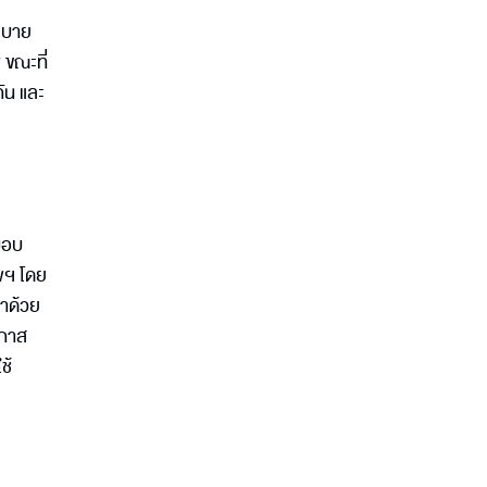
ยบาย
 ขณะที่
ัน และ
มอบ
พฯ โดย
นาด้วย
อกาส
ช้