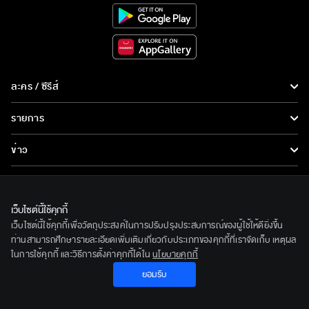
ละคร / ซีรีส์
ละคร/ซีรีส์
รายการ
ซีรีส์นานาชาติ
รายการทั้งหมด
ข่าว
การ์ตูน & เกม
ข่าวทั้งหมด
LIVE
รายการข่าว
ทีวีออนไลน์
เว็บไซต์นี้ใช้คุกกี้
เกี่ยวกับเรา
เว็บไซต์นี้ใช้คุกกี้เพื่อวัตถุประสงค์ในการปรับปรุงประสบการณ์ของผู้ใช้ให้ดียิ่งขึ้น
ข่าวประชาสัมพันธ์
BEC World
ท่านสามารถศึกษารายละเอียดเพิ่มเติมเกี่ยวกับประเภทของคุกกี้ที่เราจัดเก็บ เหตุผล
ติดตามเราได้ที่
ในการใช้คุกกี้ และวิธีการตั้งค่าคุกกี้ได้ใน
นโยบายคุกกี้
รู้จักเรา
ยอมรับ
© 2020 Bangkok Entertainment Co.,Ltd. All Rights Reserved.
นโยบายด้านลิขสิทธิ์
Powered by BECi Corporation Ltd.