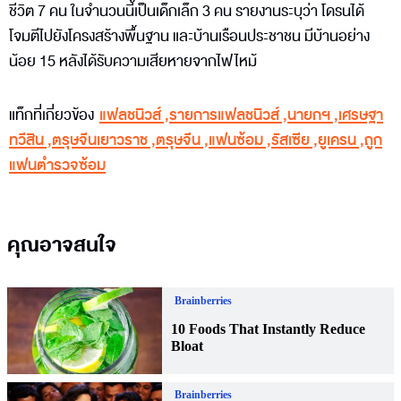
ชีวิต 7 คน ในจำนวนนี้เป็นเด็กเล็ก 3 คน รายงานระบุว่า โดรนได้
โจมตีไปยังโครงสร้างพื้นฐาน และบ้านเรือนประชาชน มีบ้านอย่าง
น้อย 15 หลังได้รับความเสียหายจากไฟไหม้
แท็กที่เกี่ยวข้อง
แฟลชนิวส์
,
รายการแฟลชนิวส์
,
นายกฯ
,
เศรษฐา
ทวีสิน
,
ตรุษจีนเยาวราช
,
ตรุษจีน
,
แฟนซ้อม
,
รัสเซีย
,
ยูเครน
,
ถูก
แฟนตำรวจซ้อม
คุณอาจสนใจ