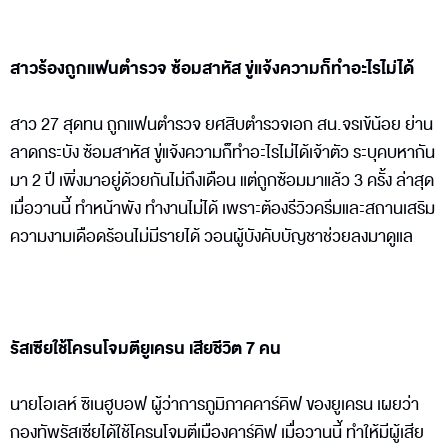
สาวร้องถูกแฟนตำรวจ ซ้อมสาหัส ขู่แจ้งความก็ทำอะไรไม่ได้
สาว 27 สุดทน ถูกแฟนตำรวจ ยศสิบตำรวจเอก สน.จรเข้น้อย ย่าน
ลาดกระบัง ซ้อมสาหัส ขู่แจ้งความก็ทำอะไรไม่ได้เจ้าตัว ระบุคบหากัน
มา 2 ปี เพิ่งมาอยู่ด้วยกันไม่ถึงเดือน แต่ถูกซ้อมมาแล้ว 3 ครั้ง ล่าสุด
เมื่อวานนี้ ทำหน้าพัง ทำงานไม่ได้ เพราะต้องรีวิวครีมและสถานเสริม
ความงามเดือดร้อนไม่มีรายได้ วอนผู้บังคับบัญชาช่วยลงมาดูแล
รัสเซียใช้โครนโจมตียูเครน เสียชีวิต 7 คน
นายโอเลห์ ซิเนฮูบอฟ ผู้ว่าการภูมิภาคคาร์คิฟ ของยูเครน เผยว่า
กองทัพรัสเซียได้ใช้โครนโจมตีเมืองคาร์คิฟ เมื่อวานนี้ ทำให้มีผู้เสีย