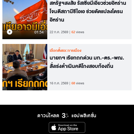
สหรัฐฯสงสัย รัสเซียมีเอี่ยวช่วยอิหร่าน
โจมตีสถานีซีไอเอ ช่วยดัดแปลงโดรน
อิหร่าน
01.54
22 ก.ค. 2569
62
views
เลือกตั้งและการเมือง
นายกฯ เรียกถกด่วน มท.-ตร.-พณ.
สั่งเร่งดำเนินคดีโกงสอบท้องถิ่น
16 ก.ค. 2569
68
views
ดาวน์โหลด
แอปพลิเคชั่น