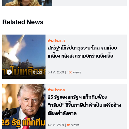
Related News
ต่างประเทศ
สหรัฐฯใช้ขีปนาวุธระยะไกล จนเกือบ
เกลี้ยง หลังสงครามอิหร่านยืดเยื้อ
01.53
5 ส.ค. 2569
180
views
ต่างประเทศ
25 รัฐของสหรัฐฯ แท็กทีมฟ้อง
“ทรัมป์” ชี้ขึ้นภาษีนำเข้าเป็นแค่ข้ออ้าง
เลี่ยงคำสั่งศาล
4 ส.ค. 2569
81
views