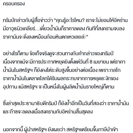
ครอบครอง
ทรัมป์กล่าวกับผู้สื่อข่าวว่า “คุณรู้อะไรไหม? เราจะไม่ยอมให้อิหร่าน
มีอาวุธนิวเคลียร์...เดี๋ยวน้ำมันก็ราคาลดลง ทันทีที่สงครามจบลง
ราคามันจะดิ่งลงเหมือนก้อนหินตกเหวเลยล่ะ”
อย่างไรก็ตาม ข้อเท็จจริงดูจะสวนทางกับคำกล่าวของทรัมป์
เนื่องจากแม้จะมีการประกาศหยุดยิงตั้งแต่วันที่ 8 เมษายน แต่ราคา
น้ำมันในสหรัฐฯ ก็ยังคงไต่ระดับสูงขึ้นอย่างต่อเนื่อง เพราะกลไก
ราคาน้ำมันในตลาดโลกได้รับผลกระทบจากการหยุดชะงักของ
อุปทาน แม้สหรัฐฯ จะเป็นหนึ่งในผู้ผลิตน้ำมันรายใหญ่ก็ตาม
ซึ่งล่าสุดประธานาธิบดีทรัมป์ ก็ยังย้ำอีกเป็นวันที่สองว่า ราคาน้ำมัน
และก๊าซจะลดลงเมื่อสงครามกับอิหร่านสิ้นสุดลง
นอกจากนี้ ผู้นำสหรัฐฯ ยังเผยว่า สหรัฐฯเตรียมขึ้นภาษีนำเข้า