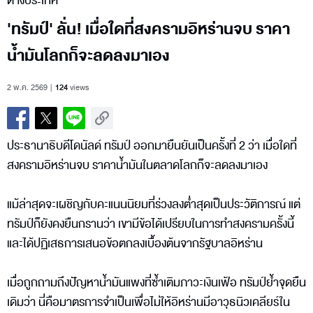
ต่างประเทศ
'ทรัมป์' ลั่น! เมื่อใดที่สงครามอิหร่านจบ ราคา
น้ำมันโลกก็จะลดลงมาเอง
2 พ.ค. 2569
124
views
ประธานาธิบดีโดนัลด์ ทรัมป์ ออกมายืนยันเป็นครั้งที่ 2 ว่า เมื่อใดที่
สงครามอิหร่านจบ ราคาน้ำมันในตลาดโลกก็จะลดลงมาเอง
แม้ล่าสุดจะเผชิญกับคะแนนนิยมที่ร่วงลงต่ำสุดเป็นประวัติการณ์ แต่
ทรัมป์ก็ยังคงยืนกรานว่า เขามีข้อได้เปรียบในการทำสงครามครั้งนี้
และได้ปฏิเสธการเสนอข้อตกลงเบื้องต้นจากรัฐบาลอิหร่าน
เมื่อถูกถามถึงปัญหาน้ำมันแพงที่ซ้ำเติมภาวะเงินเฟ้อ ทรัมป์ย้ำจุดยืน
เดิมว่า นี่คือมาตรการจำเป็นเพื่อไม่ให้อิหร่านมีอาวุธนิวเคลียร์ใน