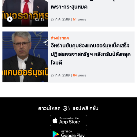
เพราะกระสุนหมด
02.13
27 ก.ค. 2569
51
views
ต่างประเทศ
อิหร่านยันคุมช่องแคบฮอร์มุซเบ็ดเสร็จ
ปฏิเสธเจรจาสหรัฐฯ หลังทรัมป์สั่งหยุด
โจมตี
27 ก.ค. 2569
64
views
ดาวน์โหลด
แอปพลิเคชั่น