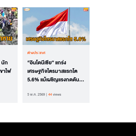
ต่างประเทศ
 นัก
“อินโดนีเซีย” แกร่ง
ูเขาไฟ
เศรษฐกิจไตรมาสแรกโต
5.6% แม้เผชิญแรงกดดัน
จากสงคราม
5 พ.ค. 2569
44
views
ตะวันออกกลาง