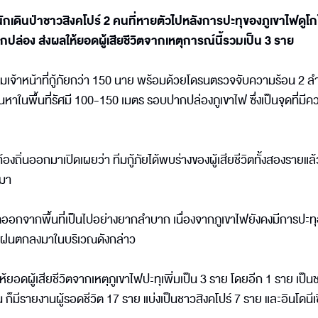
านักเดินป่าชาวสิงคโปร์ 2 คนที่หายตัวไปหลังการปะทุของภูเขาไฟดูโก
กปล่อง ส่งผลให้ยอดผู้เสียชีวิตจากเหตุการณ์นี้รวมเป็น 3 ราย
ระดมเจ้าหน้าที่กู้ภัยกว่า 150 นาย พร้อมด้วยโดรนตรวจจับความร้อน 2 ลำ
ค้นหาในพื้นที่รัศมี 100-150 เมตร รอบปากปล่องภูเขาไฟ ซึ่งเป็นจุดที่มี
้องถิ่นออกมาเปิดเผยว่า ทีมกู้ภัยได้พบร่างของผู้เสียชีวิตทั้งสองรายแล
กมา
ีวิตออกจากพื้นที่เป็นไปอย่างยากลำบาก เนื่องจากภูเขาไฟยังคงมีการปะทุ
มีฝนตกลงมาในบริเวณดังกล่าว
ให้ยอดผู้เสียชีวิตจากเหตุภูเขาไฟปะทุเพิ่มเป็น 3 ราย โดยอีก 1 ราย เป็น
น ก็มีรายงานผู้รอดชีวิต 17 ราย แบ่งเป็นชาวสิงคโปร์ 7 ราย และอินโดนีเ