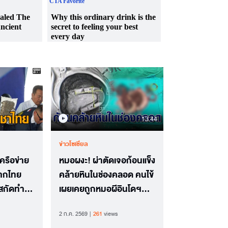
13.44
ข่าวโซเชียล
เครือข่าย
หมอผงะ! ผ่าตัดเจอก้อนแข็ง
ากไทย
คล้ายหินในช่องคลอด คนไข้
มสกัดทำ
เผยเคยถูกหมอผีอินโดฯ
“ทำของ” ใส่
2 ก.ค. 2569
261
views