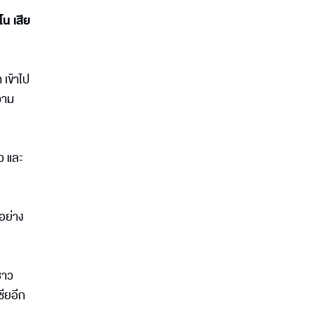
โน เสีย
 เข้าไป
ความ
้ว และ
อย่าง
ชาว
ซียอีก