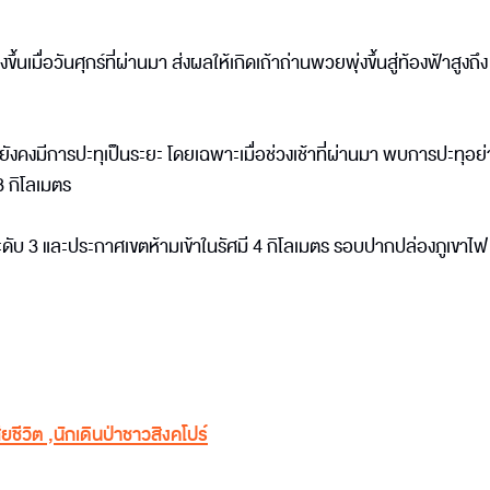
งขึ้นเมื่อวันศุกร์ที่ผ่านมา ส่งผลให้เกิดเถ้าถ่านพวยพุ่งขึ้นสู่ท้องฟ้าสูงถึ
ยังคงมีการปะทุเป็นระยะ โดยเฉพาะเมื่อช่วงเช้าที่ผ่านมา พบการปะทุอย
1.3 กิโลเมตร
ะดับ 3 และประกาศเขตห้ามเข้าในรัศมี 4 กิโลเมตร รอบปากปล่องภูเขาไฟ 
สียชีวิต
,
นักเดินป่าชาวสิงคโปร์