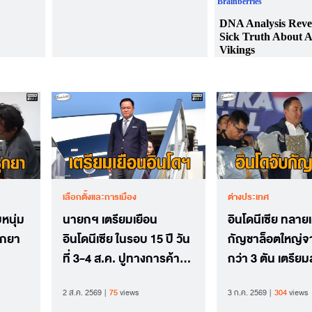
เลือกตั้งและการเมือง
ต่างประเทศ
หนุ่ม
นายกฯ เตรียมเยือน
อินโดนีเซีย ทลาย
ซุกยา
อินโดนีเซีย ในรอบ 15 ปี วัน
กัญชาล็อตใหญ่จ
ที่ 3-4 ส.ค. ปูทางการค้า-
กว่า 3 ตัน เตรีย
ลงทุน สร้างรายได้ถึงคน
น้ำยาบุหรี่ไฟฟ้า
2 ส.ค. 2569
75
views
3 ก.ค. 2569
304
views
ไทย