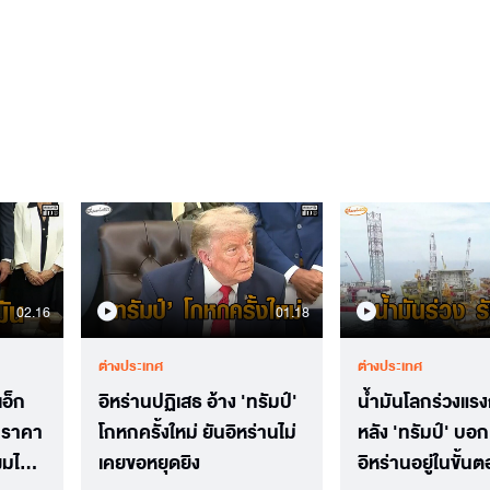
02.16
01.18
ต่างประเทศ
ต่างประเทศ
เอ็ก
อิหร่านปฏิเสธ อ้าง 'ทรัมป์'
น้ำมันโลกร่วงแร
บราคา
โกหกครั้งใหม่ ยันอิหร่านไม่
หลัง 'ทรัมป์' บอ
มไม่
เคยขอหยุดยิง
อิหร่านอยู่ในขั้น