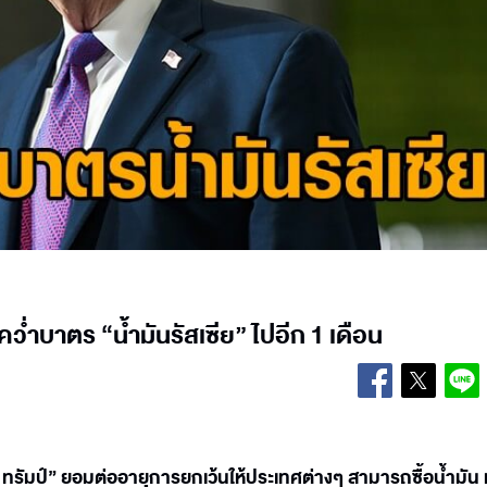
ำบาตร “น้ำมันรัสเซีย” ไปอีก 1 เดือน
ทรัมป์” ยอมต่ออายุการยกเว้นให้ประเทศต่างๆ สามารถซื้อน้ำมัน 