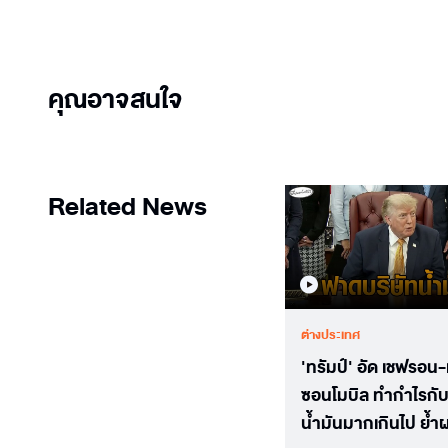
คุณอาจสนใจ
Related News
ต่างประเทศ
'ทรัมป์' อัด เชฟรอน-
ซอนโมบิล ทำกำไรกั
น้ำมันมากเกินไป ย้ำผ