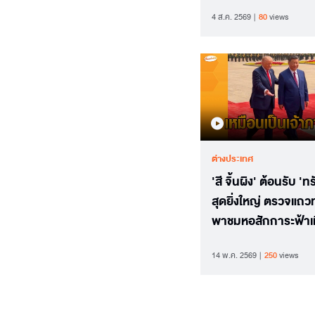
ชอบเลย
4 ส.ค. 2569
80
views
ต่างประเทศ
'สี จิ้นผิง' ต้อนรับ 'ทร
สุดยิ่งใหญ่ ตรวจแถ
พาชมหอสักการะฟ้าเ
ถาน
14 พ.ค. 2569
250
views