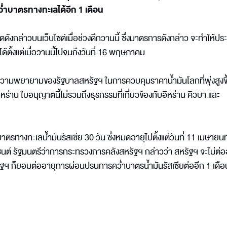
คว่ำบาตรทางทะเลได้อีก 1 เดือน
งกล่าวบนเว็บไซต์เมื่อช่วงดึกวานนี้ ซึ่งมาตรการดังกล่าว จะทำให้ปร
ได้ตั้งแต่เมื่อวานนี้ไปจนถึงวันที่ 16 พฤษภาคม
งความพยายามของรัฐบาลสหรัฐฯ ในการควบคุมราคาน้ำมันโลกที่พุ่งสูงขึ
่าน ใบอนุญาตนี้ไม่รวมถึงธุรกรรมที่เกี่ยวข้องกับอิหร่าน คิวบา และ
รทางทะเลน้ำมันรัสเซีย 30 วัน ซึ่งหมดอายุไปตั้งแต่วันที่ 11 เมษายนที
เซนต์ รัฐมนตรีว่าการกระทรวงการคลังสหรัฐฯ กล่าวว่า สหรัฐฯ จะไม่ต่อ
หรัฐฯ ก็ยอมต่ออายุการผ่อนปรนการคว่ำบาตรน้ำมันรัสเซียต่ออีก 1 เดือ