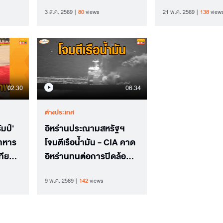
3 ส.ค. 2569
80
views
21 พ.ค. 2569
138
view
02.30
06.34
ต่างประเทศ
ัมป์'
อิหร่านประณามสหรัฐฯ
วทหาร
โจมตีเรือน้ำมัน - CIA คาด
ทียน
อิหร่านทนต่อการปิดล้อม
ทางทะเลได้อีก 4 เดือน
9 พ.ค. 2569
142
views