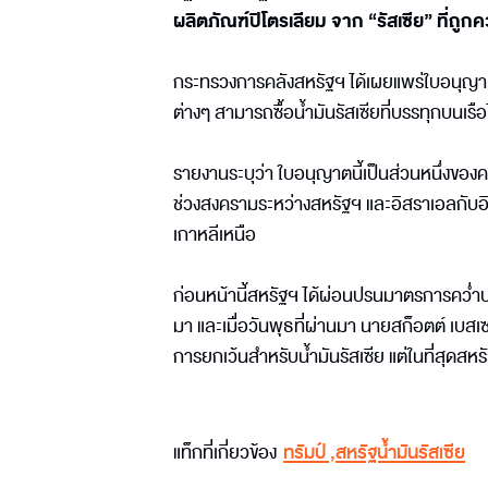
ผลิตภัณฑ์ปิโตรเลียม จาก “รัสเซีย” ที่ถูก
กระทรวงการคลังสหรัฐฯ ได้เผยแพร่ใบอนุญาตดั
ต่างๆ สามารถซื้อน้ำมันรัสเซียที่บรรทุกบนเรือ
รายงานระบุว่า ใบอนุญาตนี้เป็นส่วนหนึ่งขอ
ช่วงสงครามระหว่างสหรัฐฯ และอิสราเอลกับอิหร
เกาหลีเหนือ
ก่อนหน้านี้สหรัฐฯ ได้ผ่อนปรนมาตรการคว่ำบาต
มา และเมื่อวันพุธที่ผ่านมา นายสก็อตต์ เบส
การยกเว้นสำหรับน้ำมันรัสเซีย แต่ในที่สุดส
แท็กที่เกี่ยวข้อง
ทรัมป์
,
สหรัฐน้ำมันรัสเซีย