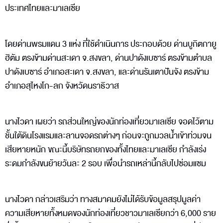
ประเทศไทยและมาเลเซีย
โดยด่านพรมแดน 3 แห่ง ที่ใช้ดำเนินการ ประกอบด้วย ด่านบูกิตกายู
ฮิตัม ตรงข้ามด่านสะเดา จ.สงขลา, ด่านปาดังเบซาร์ ตรงข้ามตำบล
ปาดังเบซาร์ อำเภอสะเดา จ.สงขลา, และด่านรันเตาปันจัง ตรงข้าม
อำเภอสุไหงโก-ลก จังหวัดนราธิวาส
นางไวดา เผยว่า รถส่วนใหญ่ของนักท่องเที่ยวมาเลเซีย จอดไว้ตาม
ชั้นใต้ดินโรงแรมและลานจอดรถต่างๆ ก่อนจะถูกมวลน้ำเข้าท่วมจน
เสียหายหนัก ขณะนี้บริษัทรถยกของทั้งไทยและมาเลเซีย กำลังเร่ง
ระดมกำลังขนย้ายวันละ 2 รอบ เพื่อนำรถเหล่านี้กลับไปซ่อมแซม
นางไวดา กล่าวเสริมว่า ทางสมาคมยังไม่ได้รับข้อมูลสรุปมูลค่า
ความเสียหายทั้งหมดของนักท่องเที่ยวชาวมาเลเซียกว่า 6,000 ราย