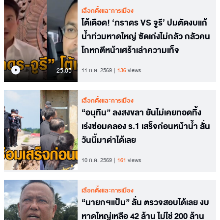
เลือกตั้งและการเมือง
โต้เดือด! ‘ภราดร VS จูรี’ ปมตัดงบแก้
น้ำท่วมหาดใหญ่ ซัดเก่งไม่กลัว กลัวคน
โกหกตีหน้าเศร้าเล่าความเท็จ
25.05
11 ก.ค. 2569
136
views
เลือกตั้งและการเมือง
“อนุทิน” ลงสงขลา ยันไม่เคยทอดทิ้ง
เร่งซ่อมคลอง ร.1 เสร็จก่อนหน้าน้ำ ลั่น
วันนี้มาด่าได้เลย
10 ก.ค. 2569
161
views
เลือกตั้งและการเมือง
“นายกฯแป้น” ลั่น ตรวจสอบได้เลย งบ
หาดใหญ่เหลือ 42 ล้าน ไม่ใช่ 200 ล้าน