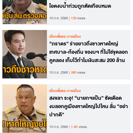
โอดงบน้ำท่วมถูกตัดเกือบหมด
10 ก.ค. 2569
139
views
เลือกตั้งและการเมือง
“ภราดร” ร่ายยาวถึงชาวหาดใหญ่
เทศบาล-ท้องถิ่น ของบฯ ที่ไม่ใช่ขุดลอก
คูคลอง เก็บไว้ทำไมเงินสะสม 200 ล้าน
10 ก.ค. 2569
280
views
เลือกตั้งและการเมือง
สงขลา ระอุ! “นายกฯแป้น” ซัดเดือด
งบลอกคูเมืองหาดใหญ่ไปไหน ลั่น “อย่า
ปากดี”
10 ก.ค. 2569
1.4K
views