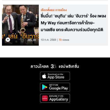
เลือกตั้งและการเมือง
ชื่นมื่น! 'อนุทิน' เล่น 'อันวาร์' ร้อง เพลง
My Way ก่อนหารือการค้าไทย-
มาเลเซีย ยกระดับความร่วมมือทุกมิติ
05.36
10 ก.ค. 2569
70
views
ดาวน์โหลด
แอปพลิเคชั่น