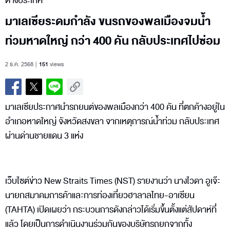
ต่างประเทศ
มาเลเซียระดมกำลัง ขนรถของพลเมืองจมน้ำ
ท่วมหาดใหญ่ กว่า 400 คัน กลับประเทศไปซ่อม
2 ธ.ค. 2568
151
views
มาเลเซียประกาศนำรถยนต์ของพลเมืองกว่า 400 คัน ที่ตกค้างอยู่ใน
อำเภอหาดใหญ่ จังหวัดสงขลา จากเหตุการณ์น้ำท่วม กลับประเทศ
ผ่านด่านชายแดน 3 แห่ง
เว็บไซต์ข่าว New Straits Times (NST) รายงานว่า นางไวดา อูเจ๊ะ
นายกสมาคมการค้าและการท่องเที่ยวฮาลาลไทย-อาเซียน
(TAHTA) เปิดเผยว่า กระบวนการดังกล่าวได้เริ่มขึ้นตั้งแต่สัปดาห์ที่
แล้ว โดยเป็นการดำเนินงานร่วมกันของบริษัทรถยกจากทั้ง