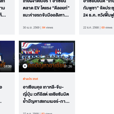
โลก
ไทยผงาดเบอร์ 1 อาเซียน
อาเซียนยินดี “ไท
วาม
ตลาด EV โตแรง “ดีลอยท์”
กัมพูชา” จัดประ
ห้
แนะค่ายรถจับมืออสังหาฯ
24 ธ.ค. หวังฟื้นฟ
แก้ปัญหาจุดชาร์จ
วางใจ เรียกร้องยุ
30 เม.ย. 2569
84
views
22 ธ.ค. 2568
69
views
ทุกรูปแบบ
01.30
01.26
ต่างประเทศ
้อ
อาเซียนคุย เกาหลี-จีน-
ญี่ปุ่น เวทีอีสต์ เอเชียซัมมิต
ย้ำปัญหาสแกมเมอร์-ภาษี
ทรัมป์
27 ต.ค. 2568
93
views