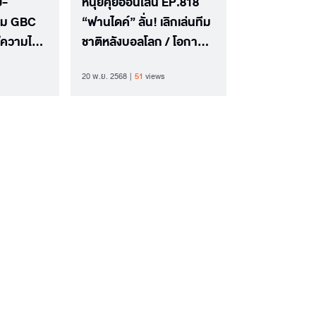
ย-
หนุ่ยคุยออนไลน์ EP.818
ชุม GBC
“ฟานไดค์” ลั่น! เลิกเล่นทีม
ูความไว้
ชาติหลังบอลโลก / โอกาส
ติการสู้รบ
ไป “ฟุตบอลโลก” ของ “ทีม
20 พ.ย. 2568
51
views
ชาติจากอาเซียน”