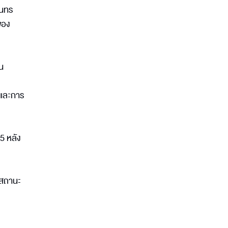
ุนทร
ของ
น
อและการ
45 หลัง
้สถานะ