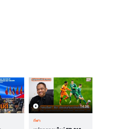
14.06
กีฬา