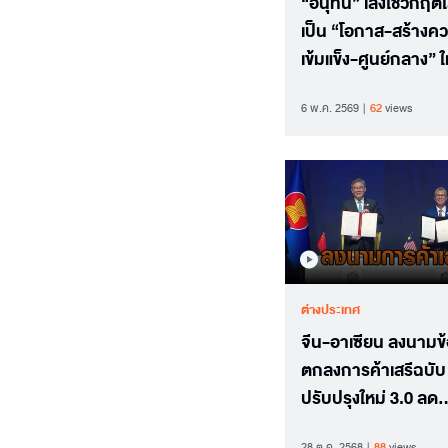
“อนุทิน” เล็งใช้วิกฤต
เป็น “โอกาส-สร้างค
เข้มแข็ง-ศูนย์กลาง” ใ
ภูมิภาคอาเซียน
6 พ.ค. 2569
62
views
ต่างประเทศ
จีน-อาเซียน ลงนามข
ตกลงการค้าเสรีฉบับ
ปรับปรุงใหม่ 3.0 ลด
อุปสรรคทางการค้า
28 ต.ค. 2568
88
views