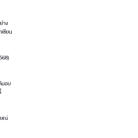
ย่าง
าเซียน
2568)
ได้มอบ
่
กษณ์