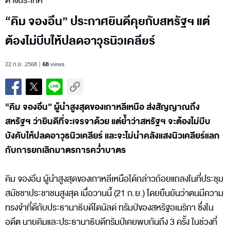
ต่างประเทศ
“คิม จองอึน” ประกาศยินดีคุยกับสหรัฐฯ แต่
ต้องไม่บีบให้ปลดอาวุธนิวเคลียร์
22 ก.ย. 2568
68
views
“คิม จองอึน” ผู้นำสูงสุดของเกาหลีเหนือ ส่งสัญญาณถึง
สหรัฐฯ ว่ายินดีที่จะเจรจาด้วย แต่ย้ำว่าสหรัฐฯ จะต้องไม่บีบ
บังคับให้ปลดอาวุธนิวเคลียร์ และจะไม่นำคลังแสงนิวเคลียร์แลก
กับการยกเลิกมาตรการคว่ำบาตร
คิม จองอึน ผู้นำสูงสุดของเกาหลีเหนือได้กล่าวถ้อยแถลงในที่ประชุม
สมัชชาประชาชนสูงสุด เมื่อวานนี้ (21 ก.ย.) โดยยืนยันว่าตนมีความ
ทรงจำที่ดีกับประธานาธิบดีโดนัลด์ ทรัมป์ของสหรัฐอเมริกา ซึ่งใน
อดีต นายคิมและประธานาธิบดีทรัมป์เคยพบกันถึง 3 ครั้ง ในช่วงที่