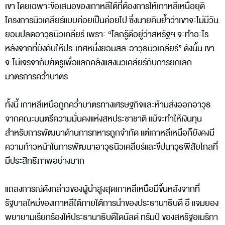
เขา โดยเฉพาะข้อเสนอของเกาหลีใต้ที่ต้องการให้เกาหลีเหนือยุติ
โครงการนิวเคลียร์แบบค่อยเป็นค่อยไป ซึ่งนายคิมย้ำว่าเขาจะไม่มีวัน
ยอมปลดอาวุธนิวเคลียร์ เพราะ “โลกรู้ดีอยู่ว่าสหรัฐฯ จะทำอะไร
หลังจากที่บังคับให้ประเทศหนึ่งยอมสละอาวุธนิวเคลียร์” ดังนั้น เขา
จะไม่เจรจากับศัตรูเพื่อแลกคลังแสงนิวเคลียร์กับการยกเลิก
มาตรการคว่ำบาตร
ทั้งนี้ เกาหลีเหนือถูกคว่ำบาตรทางเศรษฐกิจและห้ามส่งออกอาวุธ
จากคณะมนตรีความมั่นคงแห่งสหประชาชาติ แม้จะทำให้เงินทุน
สำหรับการพัฒนาด้านการทหารถูกจำกัด แต่เกาหลีเหนือก็ยังคงมี
ความก้าวหน้าในการพัฒนาอาวุธนิวเคลียร์และขีปนาวุธพิสัยไกลที่
มีประสิทธิภาพอย่างมาก
แถลงการณ์ดังกล่าวของผู้นำสูงสุดเกาหลีเหนือมีขึ้นหลังจากที่
รัฐบาลใหม่ของเกาหลีใต้ภายใต้การนำของประธานาธิบดี อี แจมยอง
พยายามเรียกร้องให้ประธานาธิบดีโดนัลด์ ทรัมป์ ของสหรัฐอเมริกา