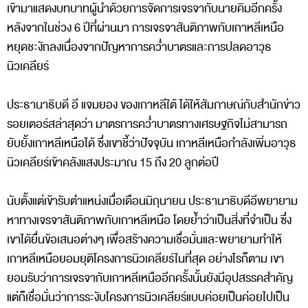
เข้ามาแสดงบทบาทผู้นำด้วยการจัดการเจรจากับนายคิมอีกครั้ง
หลังจากในช่วง 6 ปีที่ผ่านมา การเจรจาสันติภาพกับเกาหลีเหนือ
หยุดชะงักลงเนื่องจากปัญหาการคว่ำบาตรและการปลดอาวุธ
นิวเคลียร์
ประธานาธิบดี อี แจมยอง ของเกาหลีใต้ ได้ให้สัมภาษณ์กับสำนักข่าว
รอยเตอร์สล่าสุดว่า มาตรการคว่ำบาตรทางเศรษฐกิจไม่สามารถ
ยับยั้งเกาหลีเหนือได้ ซึ่งเขาชี้ว่าปัจจุบัน เกาหลีเหนือกำลังเพิ่มอาวุธ
นิวเคลียร์เข้าคลังแสงประมาณ 15 ถึง 20 ลูกต่อปี
นับตั้งแต่เข้ารับตำแหน่งเมื่อเดือนมิถุนายน ประธานาธิบดีอีพยายาม
หาทางเจรจาสันติภาพกับเกาหลีเหนือ โดยย้ำว่าเป็นสิ่งที่จำเป็น ซึ่ง
เขาได้ยื่นข้อเสนอต่างๆ เพื่อสร้างความเชื่อมั่นและพยายามทำให้
เกาหลีเหนือยอมยุติโครงการนิวเคลียร์ในที่สุด อย่างไรก็ตาม เขา
ยอมรับว่าการเจรจากับเกาหลีเหนืออีกครั้งนั้นยังมีอุปสรรคสำคัญ
แต่ก็เชื่อมั่นว่าการระงับโครงการนิวเคลียร์แบบค่อยเป็นค่อยไปเป็น