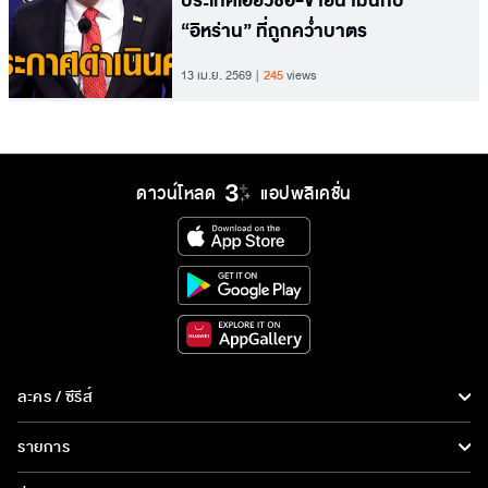
ประเทศเอี่ยวซื้อ-ขายน้ำมันกับ
“อิหร่าน” ที่ถูกคว่ำบาตร
13 เม.ย. 2569
245
views
ดาวน์โหลด
แอปพลิเคชั่น
ละคร / ซีรีส์
ละคร/ซีรีส์
รายการ
ซีรีส์นานาชาติ
รายการทั้งหมด