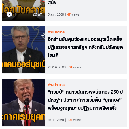
สุนัข
05.07
5 ส.ค. 2569
47
views
ต่างประเทศ
อิหร่านยันคุมช่องแคบฮอร์มุซเบ็ดเสร็จ
ปฏิเสธเจรจาสหรัฐฯ หลังทรัมป์สั่งหยุด
โจมตี
27 ก.ค. 2569
64
views
ต่างประเทศ
“ทรัมป์” กล่าวสุนทรพจน์ฉลอง 250 ปี
สหรัฐฯ ประกาศการเริ่มต้น “ยุคทอง”
พร้อมชูกฎหมายปฏิรูปการเลือกตั้ง
5 ก.ค. 2569
104
views