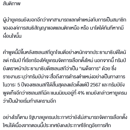
สันติภาพ
ผู้นำยูเครนยังบอกอีกว่าเขาสามารถแลกตำแหน่งกับการเป็นสมาชิก
ขององค์การสนธิสัญญาแอตแลนติกเหนือ หรือ นาโตได้ทันทีหากมี
เงื่อนไขนั้น
คำพูดนี้มีขึ้นหลังเซเลนสกีถูกโจมตีอย่างหนักจากประธานาธิบดีโดนั
ลด์ ทรัมป์ ที่เรียกร้องให้ยูเครนจัดการเลือกตั้งใหม่ นอกจากนี้ ทรัมป์
ยังตราหน้าประธานาธิบดีเซเลนสกีว่าเป็น “เผด็จการ” ด้วย ซึ่ง
รายงานระบุว่าทรัมป์น่าจะสื่อถึงการดำรงตำแหน่งอย่างเป็นทางการ
ในวาระ 5 ปีของเซเลนสกีได้สิ้นสุดลงแล้วตั้งแต่ปี 2567 และทรัมป์ยัง
พูดเท็จอีกว่าเซเลนสกีมีคะแนนนิยมอยู่ที่ 4% แถมยังกล่าวหายูเครน
ว่าเป็นฝ่ายเริ่มทำสงครามอีก
อย่างไรก็ตาม รัฐบาลยูเครนประกาศว่ายังไม่สามารถจัดการเลือกตั้ง
ใหม่ได้เนื่องจากตอนนี้ประเทศยังคงประกาศใช้กฎอัยการศึก