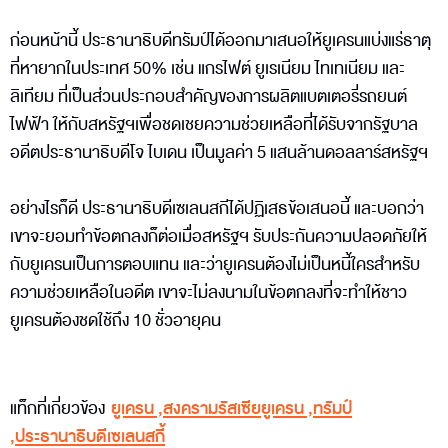
ก่อนหน้านี้ ประธานาธิบดีทรัมป์ได้ออกมาเสนอให้ยูเครนแบ่งแร่ธาตุ
ที่หายากในประเทศ 50% เช่น แกรไฟต์ ยูเรเนียม ไทเทเนียม และ
ลิเทียม ที่เป็นส่วนประกอบสำคัญของการผลิตแบตเตอรี่รถยนต์
ไฟฟ้า ให้กับสหรัฐฯเพื่อชดเชยความช่วยเหลือที่ได้รับจากรัฐบาล
อดีตประธานาธิบดีโจ ไบเดน เป็นมูลค่า 5 แสนล้านดอลลาร์สหรัฐฯ
อย่างไรก็ดี ประธานาธิบดีเซเลนสกีได้ปฏิเสธข้อเสนอนี้ และบอกว่า
เขาจะยอมทำข้อตกลงก็ต่อเมื่อสหรัฐฯ รับประกันความปลอดภัยให้
กับยูเครนเป็นการตอบแทน และว่ายูเครนต้องไม่เป็นหนี้ใครสำหรับ
ความช่วยเหลือในอดีต เขาจะไม่ลงนามในข้อตกลงที่จะทำให้ชาว
ยูเครนต้องชดใช้ถึง 10 ชั่วอายุคน
แท็กที่เกี่ยวข้อง
ยูเครน
,
สงครามรัสเซียยูเครน
,
ทรัมป์
,
ประธานาธิบดีเซเลนสกี้