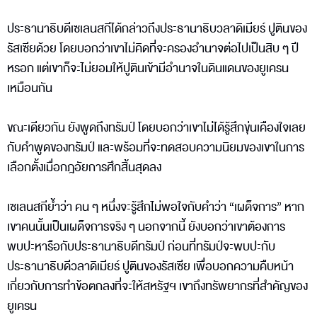
ประธานาธิบดีเซเลนสกีได้กล่าวถึงประธานาธิบวลาดิเมียร์ ปูตินของ
รัสเซียด้วย โดยบอกว่าเขาไม่คิดที่จะครองอำนาจต่อไปเป็นสิบ ๆ ปี
หรอก แต่เขาก็จะไม่ยอมให้ปูตินเข้ามีอำนาจในดินแดนของยูเครน
เหมือนกัน
ขณะเดียวกัน ยังพูดถึงทรัมป์ โดยบอกว่าเขาไม่ได้รู้สึกขุ่นเคืองใจเลย
กับคำพูดของทรัมป์ และพร้อมที่จะทดสอบความนิยมของเขาในการ
เลือกตั้งเมื่อกฎอัยการศึกสิ้นสุดลง
เซเลนสกีย้ำว่า คน ๆ หนึ่งจะรู้สึกไม่พอใจกับคำว่า “เผด็จการ” หาก
เขาคนนั้นเป็นเผด็จการจริง ๆ นอกจากนี้ ยังบอกว่าเขาต้องการ
พบปะหารือกับประธานาธิบดีทรัมป์ ก่อนที่ทรัมป์จะพบปะกับ
ประธานาธิบดีวลาดิเมียร์ ปูตินของรัสเซีย เพื่อบอกความคืบหน้า
เกี่ยวกับการทำข้อตกลงที่จะให้สหรัฐฯ เขาถึงทรัพยากรที่สำคัญของ
ยูเครน