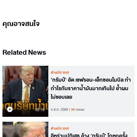
คุณอาจสนใจ
Related News
ต่างประเทศ
'ทรัมป์' อัด เชฟรอน-เอ็กซอนโมบิล ทำ
กำไรกับราคาน้ำมันมากเกินไป ย้ำผม
ไม่ชอบเลย
02.16
4 ส.ค. 2569
80
views
ต่างประเทศ
อิหร่านปฏิเสธ อ้าง 'ทรัมป์' โกหกครั้ง