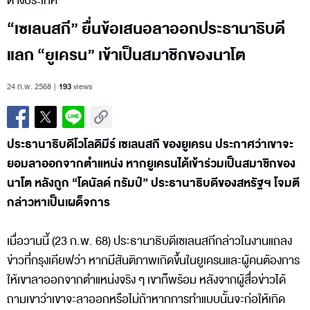
ต่างประเทศ
“เซเลนสกี” ยื่นข้อเสนอลาออกประธานาธิบดี
แลก “ยูเครน” เข้าเป็นสมาชิกของนาโต
24 ก.พ. 2568
193
views
ประธานาธิบดีโวโลดิมีร์ เซเลนสกี ของยูเครน ประกาศว่าเขาจะ
ยอมลาออกจากตำแหน่ง หากยูเครนได้เข้าร่วมเป็นสมาชิกของ
นาโต หลังถูก “โดนัลด์ ทรัมป์” ประธานาธิบดีของสหรัฐฯ โจมตี
กล่าวหาเป็นเผด็จการ
เมื่อวานนี้ (23 ก.พ. 68) ประธานาธิบดีเซเลนสกีกล่าวในงานแถลง
ข่าวที่กรุงเคียฟว่า หากมีสันติภาพเกิดขึ้นในยูเครนและผู้คนต้องการ
ให้เขาลาออกจากตำแหน่งจริง ๆ เขาก็พร้อม หลังจากผู้สื่อข่าวได้
ถามเขาว่าเขาจะลาออกหรือไม่ถ้าหากการทำแบบนั้นจะก่อให้เกิด