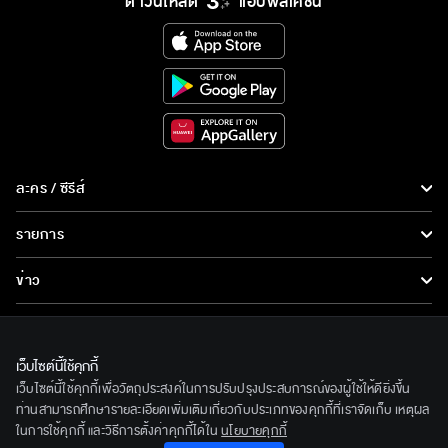
ดาวน์โหลด
แอปพลิเคชั่น
ละคร / ซีรีส์
ละคร/ซีรีส์
รายการ
ซีรีส์นานาชาติ
รายการทั้งหมด
ข่าว
การ์ตูน & เกม
ข่าวทั้งหมด
LIVE
รายการข่าว
ทีวีออนไลน์
เว็บไซต์นี้ใช้คุกกี้
เกี่ยวกับเรา
เว็บไซต์นี้ใช้คุกกี้เพื่อวัตถุประสงค์ในการปรับปรุงประสบการณ์ของผู้ใช้ให้ดียิ่งขึ้น
ข่าวประชาสัมพันธ์
BEC World
ท่านสามารถศึกษารายละเอียดเพิ่มเติมเกี่ยวกับประเภทของคุกกี้ที่เราจัดเก็บ เหตุผล
ติดตามเราได้ที่
ในการใช้คุกกี้ และวิธีการตั้งค่าคุกกี้ได้ใน
นโยบายคุกกี้
รู้จักเรา