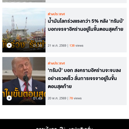
ต่างประเทศ
น้ำมันโลกร่วงแรงกว่า 5% หลัง 'ทรัมป์'
บอกเจรจาอิหร่านอยู่ในขั้นตอนสุดท้าย
01.39
21 พ.ค. 2569
138
views
ต่างประเทศ
‘ทรัมป์’ บอก สงครามอิหร่านจะจบลง
อย่างรวดเร็ว ลั่นการเจรจาอยู่ในขั้น
ตอนสุดท้าย
01.49
20 พ.ค. 2569
78
views