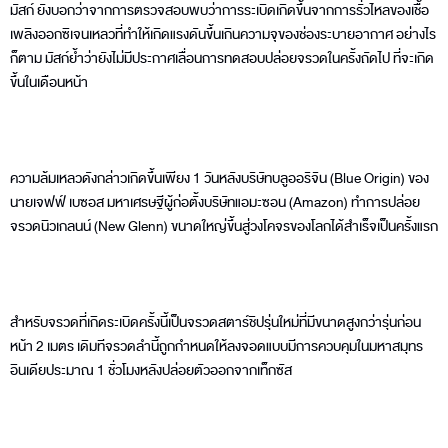
มัสก์ ยังบอกว่าจากการตรวจสอบพบว่าการระเบิดเกิดขึ้นจากการรั่วไหลของเชื้อ
เพลิงออกซิเจนเหลวที่ทำให้เกิดแรงดันขึ้นเกินความจุของช่องระบายอากาศ อย่างไร
ก็ตาม มัสก์ย้ำว่ายังไม่มีประกาศเลื่อนการทดสอบปล่อยจรวดในครั้งถัดไป ที่จะเกิด
ขึ้นในเดือนหน้า
ความล้มเหลวดังกล่าวเกิดขึ้นเพียง 1 วันหลังบริษัทบลูออริจิน (Blue Origin) ของ
นายเจฟฟ์ เบซอส มหาเศรษฐีผู้ก่อตั้งบริษัทแอมะซอน (Amazon) ทำการปล่อย
จรวดนิวเกลนน์ (New Glenn) ขนาดใหญ่ขึ้นสู่วงโคจรของโลกได้สำเร็จเป็นครั้งแรก
สำหรับจรวดที่เกิดระเบิดครั้งนี้เป็นจรวดสตาร์ชิปรุ่นใหม่ที่มีขนาดสูงกว่ารุ่นก่อน
หน้า 2 เมตร เดิมทีจรวดลำนี้ถูกกำหนดให้ลงจอดแบบมีการควบคุมในมหาสมุทร
อินเดียประมาณ 1 ชั่วโมงหลังปล่อยตัวออกจากเท็กซัส