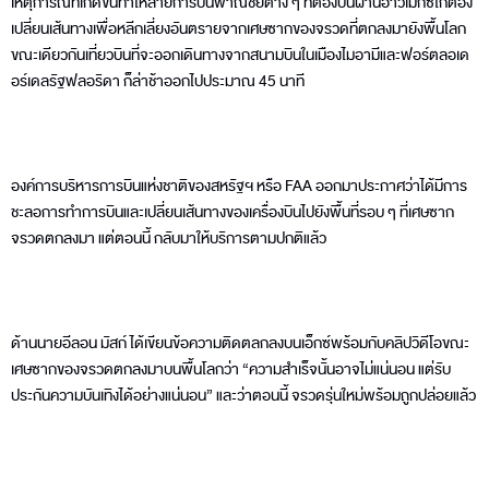
เหตุการณ์ที่เกิดขึ้นทำให้สายการบินพาณิชย์ต่าง ๆ ที่ต้องบินผ่านอ่าวเม็กซิโกต้อง
เปลี่ยนเส้นทางเพื่อหลีกเลี่ยงอันตรายจากเศษซากของจรวดที่ตกลงมายังพื้นโลก
ขณะเดียวกันเที่ยวบินที่จะออกเดินทางจากสนามบินในเมืองไมอามีและฟอร์ตลอเด
อร์เดลรัฐฟลอริดา ก็ล่าช้าออกไปประมาณ 45 นาที
องค์การบริหารการบินแห่งชาติของสหรัฐฯ หรือ FAA ออกมาประกาศว่าได้มีการ
ชะลอการทำการบินและเปลี่ยนเส้นทางของเครื่องบินไปยังพื้นที่รอบ ๆ ที่เศษซาก
จรวดตกลงมา แต่ตอนนี้ กลับมาให้บริการตามปกติแล้ว
ด้านนายอีลอน มัสก์ ได้เขียนข้อความติดตลกลงบนเอ็กซ์พร้อมกับคลิปวิดีโอขณะ
เศษซากของจรวดตกลงมาบนพื้นโลกว่า “ความสำเร็จนั้นอาจไม่แน่นอน แต่รับ
ประกันความบันเทิงได้อย่างแน่นอน” และว่าตอนนี้ จรวดรุ่นใหม่พร้อมถูกปล่อยแล้ว