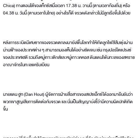
Chica) ทางตอนใต้ของเท็กซัสเมื่อเวลา 17.38 น. วานนี้ (ตามเวลาท้องถิ่น) หรือ
04.38 น. วันนี้ (ตามเวลาในไทย) อย่างไรก็ดี จรวดดังกล่าวไม่มีลูกเรือขึ้นไปด้วย
หลังการระเบิดมีเศษซากของจรวดตกลงมายังพื้นโลกทำให้เกิดลูกไฟสีส้มพุ่งผ่าน
น่านฟ้าของประเทศต่าง ๆ สามารถมองเห็นได้อย่างชัดเจน เช่น กรุงปอร์โตแปรงซ์
ของประเทศเฮติ รวมถึงหมู่เกาะเติกส์และหมู่เกาะเคคอส ดินแดนโพ้นทะเลของสหราช
อาณาจักรในทะเลแคริบเบียน
นายแดน ฮูท (Dan Hout) ผู้จัดการฝ่ายสื่อสารของสเปซเอ็กซ์ได้ออกมายืนยันว่า
พวกเขาสูญเสียการติดต่อกับจรวด และนั่นเป็นสัญญาบ่งชี้ว่ามีความผิดปกติเกิด
ขึ้น