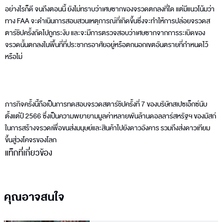
อย่างไรก็ดี จนถึงตอนนี้ ยังไม่ทราบว่าเศษซากของจรวดตกลงที่ใด แต่มีแนวโน้มว่า
ทาง FAA จะดำเนินการสอบสวนเหตุการณ์ที่เกิดขึ้นซึ่งจะทำให้การปล่อยจรวดส
ตาร์ชิปครั้งถัดไปถูกระงับ และจะมีการตรวจสอบว่าเศษซากจากการระเบิดของ
จรวดนั้นตกลงในพื้นที่ที่ประชากรอาศัยอยู่หรือตกนอกเขตอันตรายที่กำหนดไว้
หรือไม่
ภารกิจครั้งนี้ถือเป็นการทดสอบจรวดสตาร์ชิปครั้งที่ 7 ของบริษัทสเปซเอ็กซ์นับ
ตั้งแต่ปี 2566 ซึ่งเป็นความพยายามมูลค่าหลายพันล้านดอลลาร์สหรัฐฯ ของมัสก์
ในการสร้างจรวดเพื่อขนส่งมนุษย์และสินค้าไปยังดาวอังคาร รวมถึงส่งดาวเทียม
ขึ้นสู่วงโคจรของโลก
แท็กที่เกี่ยวข้อง
คุณอาจสนใจ