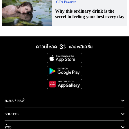
ดาวน์โหลด
แอปพลิเคชั่น
ละคร / ซีรีส์
ละคร/ซีรีส์
รายการ
ซีรีส์นานาชาติ
รายการทั้งหมด
ข่าว