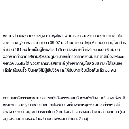
ขณะที่ สถานเอกอัครราชทูต ณ กรุงโซล โพสต์แจ้งกรณีเช้าวันนี้มีรายงานข่าวใน
สาธารณรัฐเกาหลีว่า เมื่อเวลา 09.07 น. สายการบิน Jeju Air ที่บรรทุกผู้โดยสาร
จำนวน 181 คน โดยเป็นผู้โดยสาร 175 คน และเจ้าหน้าที่สายการบิน 6 คน บิน
ออกจากท่าอากาศยานสุวรรณภูมิฯ มาลงที่ท่าอากาศยานนานาชาติเมือง Muan
จังหวัด Jeolla ใต้ ของสาธารณรัฐเกาหลี (ห่างจากกรุงโซล 288 กม.) ได้แล่นลง
แล้วไถลไปชนรั้ว เป็นเหตุให้มีผู้เสียชีวิต และได้รับบาดเจ็บเบื้องต้นแล้ว ๒๓ คน
สถานเอกอัครราชทูต ณ กรุงโซลกำลังตรวจสอบกับทางสำนักงานตำรวจแห่งชาติ
ของสาธารณรัฐเกาหลีว่ามีคนไทยได้รับบาดเจ็บจากเหตุการณ์ดังกล่าวหรือไม่
ล่าสุด ทราบว่ามีผู้โดยสารชาวไทย 2 คน โดยสารเครื่องบินลำดังกล่าวมาด้วย (ยัง
อยู่ระหว่างการตรวจสอบสถานภาพของคนไทยทั้ง 2 คน)