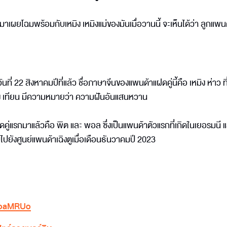
มาเผยโฉมพร้อมกับเหมิง เหมิงแม่ของมันเมื่อวานนี้ จะเห็นได้ว่า ลูกแพ
ันที่ 22 สิงหาคมปีที่แล้ว ชื่อภาษาจีนของแพนด้าแฝดคู่นี้คือ เหมิง ห่าว ที่
ง เทียน มีความหมายว่า ความฝันอันแสนหวาน
าแฝดคู่แรกมาแล้วคือ พิต และ พอล ซึ่งเป็นแพนด้าตัวแรกที่เกิดในเยอรมนี
ยังศูนย์แพนด้าเฉิงตูเมื่อเดือนธันวาคมปี 2023
FtoaMRUo