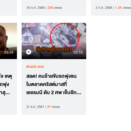
ได้ ยุโรปพร้อมใช้มาตรการ
พายุลูกเห็บถล่ม
16 ก.ค. 2568
256
views
2 ก.ค. 2568
1.2K
views
ตอบโต้
03.38
02.12
ต่างประเทศ
จ เหตุ
สลด! คนร้ายขับรถพุ่งชน
ถพุ่ง
ในตลาดคริสต์มาสที่
าสุด
เยอรมนี ดับ 2 ศพ เจ็บอีก
น 5 ราย
กว่า 60 ราย
21 ธ.ค. 2567
97
views