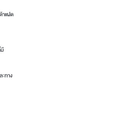
นด้าแฝด
มี
 และทาง