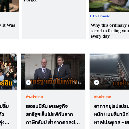
01.14
ต่างประเทศ
ต่างประเทศ
ปลื้ม
เยอรมนีลั่น เศรษฐกิจ
อากาศยุโรปแปร
ัว
สหรัฐฯเจ็บไม่แพ้กันจาก
หนัก! เมฆสึนามิก่
ุ่ง
ภาษีทรัมป์ ย้ำหากตกลงไม่
หาดโปรตุเกส - เ