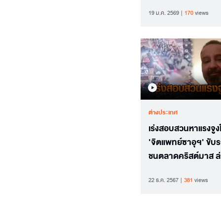
กว่า 60%
19 ม.ค. 2569
170
views
ต่างประเทศ
เร่งสอบสวนหาแรงจูงใ
'จิตแพทย์ซาอุฯ' ขับร
ชนตลาดคริสต์มาส ล่
เหยื่อเสียชีวิตเพิ่มเป็
22 ธ.ค. 2567
381
views